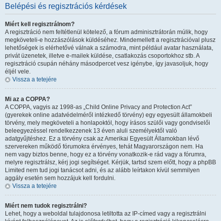
Belépési és regisztrációs kérdések
Miért kell regisztrálnom?
A regisztráció nem feltétlenül kötelező, a fórum adminisztrátorán múlik, hogy
megköveteli-e hozzászólások küldéséhez. Mindemellett a regisztrációval plusz
lehetőségek is elérhetővé válnak a számodra, mint például avatar használata,
privát üzenetek, illetve e-mailek küldése, csatlakozás csoportokhoz stb. A
regisztráció csupán néhány másodpercet vesz igénybe, így javasoljuk, hogy
éljél vele.
Vissza a tetejére
Mi az a COPPA?
A COPPA, vagyis az 1998-as „Child Online Privacy and Protection Act”
(gyerekek online adatvédelméről intézkedő törvény) egy egyesült államokbeli
törvény, mely megköveteli a honlapoktól, hogy írásos szülői vagy gondviselői
beleegyezéssel rendelkezzenek 13 éven aluli személyektől való
adatgyűjtéshez. Ez a törvény csak az Amerikai Egyesült Államokban lévő
szervereken működő fórumokra érvényes, tehát Magyarországon nem. Ha
nem vagy biztos benne, hogy ez a törvény vonatkozik-e rád vagy a fórumra,
melyre regisztrálsz, kérj jogi segítséget. Kérjük, tartsd szem előtt, hogy a phpBB
Limited nem tud jogi tanácsot adni, és az alább leírtakon kívül semmilyen
aggály esetén sem hozzájuk kell fordulni.
Vissza a tetejére
Miért nem tudok regisztrálni?
Lehet, hogy a weboldal tulajdonosa letiltotta az IP-címed vagy a regisztrálni