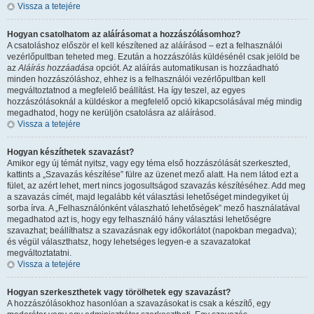
Vissza a tetejére
Hogyan csatolhatom az aláírásomat a hozzászólásomhoz?
A csatoláshoz először el kell készítened az aláírásod – ezt a felhasználói
vezérlőpultban teheted meg. Ezután a hozzászólás küldésénél csak jelöld be
az
Aláírás hozzáadása
opciót. Az aláírás automatikusan is hozzáadható
minden hozzászóláshoz, ehhez is a felhasználói vezérlőpultban kell
megváltoztatnod a megfelelő beállítást. Ha így teszel, az egyes
hozzászólásoknál a küldéskor a megfelelő opció kikapcsolásával még mindig
megadhatod, hogy ne kerüljön csatolásra az aláírásod.
Vissza a tetejére
Hogyan készíthetek szavazást?
Amikor egy új témát nyitsz, vagy egy téma első hozzászólását szerkeszted,
kattints a „Szavazás készítése” fülre az üzenet mező alatt. Ha nem látod ezt a
fület, az azért lehet, mert nincs jogosultságod szavazás készítéséhez. Add meg
a szavazás címét, majd legalább két választási lehetőséget mindegyiket új
sorba írva. A „Felhasználónként válaszható lehetőségek” mező használatával
megadhatod azt is, hogy egy felhasználó hány választási lehetőségre
szavazhat; beállíthatsz a szavazásnak egy időkorlátot (napokban megadva);
és végül választhatsz, hogy lehetséges legyen-e a szavazatokat
megváltoztatatni.
Vissza a tetejére
Hogyan szerkeszthetek vagy törölhetek egy szavazást?
A hozzászólásokhoz hasonlóan a szavazásokat is csak a készítő, egy