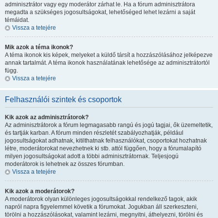
adminisztrátor vagy egy moderátor zárhat le. Ha a fórum adminisztrátora
megadta a szükséges jogosultságokat, lehetőséged lehet lezárni a saját
témáidat.
Vissza a tetejére
Mik azok a téma ikonok?
A téma ikonok kis képek, melyeket a küldő társít a hozzászólásához jelképezve
annak tartalmát. A téma ikonok használatának lehetősége az adminisztrátortól
függ.
Vissza a tetejére
Felhasználói szintek és csoportok
Kik azok az adminisztrátorok?
Az adminisztrátorok a fórum legmagasabb rangú és jogú tagjai, ők üzemeltetik,
és tartják karban. A fórum minden részletét szabályozhatják, például
jogosultságokat adhatnak, kitilthatnak felhasználókat, csoportokat hozhatnak
létre, moderátorokat nevezhetnek ki stb. attól függően, hogy a fórumalapító
milyen jogosultságokat adott a többi adminisztrátornak. Teljesjogú
moderátorok is lehetnek az összes fórumban.
Vissza a tetejére
Kik azok a moderátorok?
A moderátorok olyan különleges jogosultságokkal rendelkező tagok, akik
napról napra figyelemmel követik a fórumokat. Jogukban áll szerkeszteni,
törölni a hozzászólásokat, valamint lezárni, megnyitni, áthelyezni, törölni és