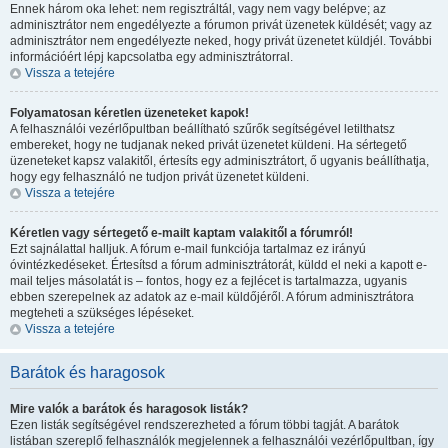
Ennek három oka lehet: nem regisztráltál, vagy nem vagy belépve; az
adminisztrátor nem engedélyezte a fórumon privát üzenetek küldését; vagy az
adminisztrátor nem engedélyezte neked, hogy privát üzenetet küldjél. További
információért lépj kapcsolatba egy adminisztrátorral.
Vissza a tetejére
Folyamatosan kéretlen üzeneteket kapok!
A felhasználói vezérlőpultban beállítható szűrők segítségével letilthatsz
embereket, hogy ne tudjanak neked privát üzenetet küldeni. Ha sértegető
üzeneteket kapsz valakitől, értesíts egy adminisztrátort, ő ugyanis beállíthatja,
hogy egy felhasználó ne tudjon privát üzenetet küldeni.
Vissza a tetejére
Kéretlen vagy sértegető e-mailt kaptam valakitől a fórumról!
Ezt sajnálattal halljuk. A fórum e-mail funkciója tartalmaz ez irányú
óvintézkedéseket. Értesítsd a fórum adminisztrátorát, küldd el neki a kapott e-
mail teljes másolatát is – fontos, hogy ez a fejlécet is tartalmazza, ugyanis
ebben szerepelnek az adatok az e-mail küldőjéről. A fórum adminisztrátora
megteheti a szükséges lépéseket.
Vissza a tetejére
Barátok és haragosok
Mire valók a barátok és haragosok listák?
Ezen listák segítségével rendszerezheted a fórum többi tagját. A barátok
listában szereplő felhasználók megjelennek a felhasználói vezérlőpultban, így