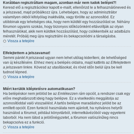
Korábban regisztráltam magam, azonban már nem tudok belépni?!
Keresd elő a regisztrációkor kapott e-mailt, ellenőrizd le a felhasználóneved és
a jelszavad, majd próbálkozz újra. Lehetséges, hogy az adminisztrátor
valamilyen okból kifolyólag inaktiválta, vagy törölte az azonosítód. Ez
utóbbinak egy lehetséges oka, hogy nem küldtél egy hozzászólást se. Néhány
fórumon ugyanis szokás, hogy bizonyos időközönként eltávolítják az olyan
felhasználókat, akik nem küldtek hozzászólást, hogy csökkentsék az adatbázis
méretét. Próbálj meg újra regisztrálni és bekapcsolódni a társalgásba.
Vissza a tetejére
Elfelejtettem a jelszavamat!
Semmi pánik! A jelszavad ugyan nem lehet utólag kideríteni, de lehetőséged
van új készítésére. Ehhez menj a belépés oldalra, majd kattints az
Elfelejtettem
a jelszavam
linkre. Kövesd az utasításokat, és rövid időn belül újra be kell
tudnod lépned.
Vissza a tetejére
Miért kerülök kiléptetésre automatikusan?
Ha belépéskor nem jelölöd be az
Emlékezzen rám
opciót, a rendszer csak egy
előre meghatározott ideig hagy belépve. Ez a viselkedés meggátolja az
azonosítóddal való visszaélést. A tartós belépve maradáshoz jelöld be az
említett opciót. Ezen funkció használata nem ajánlott, ha nyilvános helyről
használod a fórumot, például könyvtárból, internetkávézóból vagy egyetemi
laborból. Ha nem látod a jelölőnégyzetet, a fórumon valószínűleg nincs
bekapcsolva ez a funkció.
Vissza a tetejére