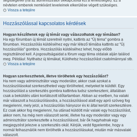
segítségével (ha az adminisztrátor bekapcsolta ezt a lehetőséget). Ez a
névtelen emberek nemkívánt leveleinek elkerülése végett szükséges.
Vissza a tetejére
Hozzászólással kapcsolatos kérdések
Hogyan készíthetek egy új témát vagy válaszolhatok egy témában?
Ha egy fórumban új témát szeretnél nyitni, kattints az "Új téma" gombra a
fórumban. Hozzászólás küldéséhez egy már létező témába kattints az "Új
hozzászólás" gombra. Hozzászólás küldéséhez lehet, hogy előbb
regisztrálnod kell. A jogosultságaidat a fórum vagy téma oldalak alján találod
meg. Például: Nyithatsz új témákat, Küldhetsz hozzászólást csatolmánnyal stb.
Vissza a tetejére
Hogyan szerkeszthetek, illetve törölhetek egy hozzászólást?
Ha nem vagy adminisztrátor vagy moderátor, akkor csak azokat a
hozzászólásokat szerkesztheted vagy törölheted, melyeket te küldtél. Egy
hozzászólást a szerkesztés gombra kattintva tudsz szerkeszteni, általában
csak a beküldés utáni korlátozott időtartamban. Abban az esetben, ha valaki
már válaszolt a hozzászólásodra, a hozzászólásod alatt egy apró szöveg fog
megjelenni, mely jelzi, a hozzászólás hányszor és ki által került szerkesztésre.
Ez csak akkor fog megjelenni, ha utánad küldött már valaki egy hozzászólást,
akkor nem, ha még nem válaszolt senki, illetve ha egy moderátor vagy egy
adminisztrátor szerkesztette a hozzászólásod, bár ők hagyhatnak egy
megjegyzést jelezve a szerkesztés okát. Kérjük, vedd figyelembe, hogy a
normál felhasználók nem törölhetik a hozzászólásukat, miután már másvalaki
válaszolt.