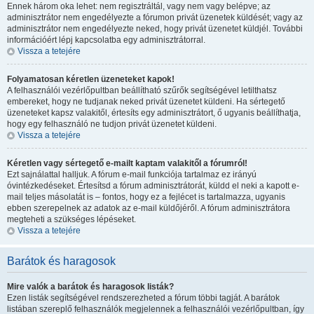
Ennek három oka lehet: nem regisztráltál, vagy nem vagy belépve; az
adminisztrátor nem engedélyezte a fórumon privát üzenetek küldését; vagy az
adminisztrátor nem engedélyezte neked, hogy privát üzenetet küldjél. További
információért lépj kapcsolatba egy adminisztrátorral.
Vissza a tetejére
Folyamatosan kéretlen üzeneteket kapok!
A felhasználói vezérlőpultban beállítható szűrők segítségével letilthatsz
embereket, hogy ne tudjanak neked privát üzenetet küldeni. Ha sértegető
üzeneteket kapsz valakitől, értesíts egy adminisztrátort, ő ugyanis beállíthatja,
hogy egy felhasználó ne tudjon privát üzenetet küldeni.
Vissza a tetejére
Kéretlen vagy sértegető e-mailt kaptam valakitől a fórumról!
Ezt sajnálattal halljuk. A fórum e-mail funkciója tartalmaz ez irányú
óvintézkedéseket. Értesítsd a fórum adminisztrátorát, küldd el neki a kapott e-
mail teljes másolatát is – fontos, hogy ez a fejlécet is tartalmazza, ugyanis
ebben szerepelnek az adatok az e-mail küldőjéről. A fórum adminisztrátora
megteheti a szükséges lépéseket.
Vissza a tetejére
Barátok és haragosok
Mire valók a barátok és haragosok listák?
Ezen listák segítségével rendszerezheted a fórum többi tagját. A barátok
listában szereplő felhasználók megjelennek a felhasználói vezérlőpultban, így