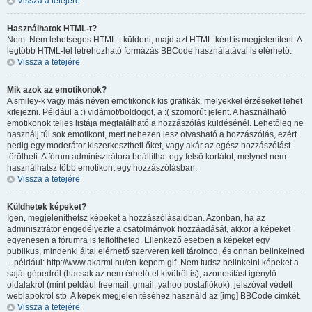
Vissza a tetejére
Használhatok HTML-t?
Nem. Nem lehetséges HTML-t küldeni, majd azt HTML-ként is megjeleníteni. A
legtöbb HTML-lel létrehozható formázás BBCode használatával is elérhető.
Vissza a tetejére
Mik azok az emotikonok?
A smiley-k vagy más néven emotikonok kis grafikák, melyekkel érzéseket lehet
kifejezni. Például a :) vidámot/boldogot, a :( szomorút jelent. A használható
emotikonok teljes listája megtalálható a hozzászólás küldésénél. Lehetőleg ne
használj túl sok emotikont, mert nehezen lesz olvasható a hozzászólás, ezért
pedig egy moderátor kiszerkesztheti őket, vagy akár az egész hozzászólást
törölheti. A fórum adminisztrátora beállíthat egy felső korlátot, melynél nem
használhatsz több emotikont egy hozzászólásban.
Vissza a tetejére
Küldhetek képeket?
Igen, megjeleníthetsz képeket a hozzászólásaidban. Azonban, ha az
adminisztrátor engedélyezte a csatolmányok hozzáadását, akkor a képeket
egyenesen a fórumra is feltöltheted. Ellenkező esetben a képeket egy
publikus, mindenki által elérhető szerveren kell tárolnod, és onnan belinkelned
– például: http://www.akarmi.hu/en-kepem.gif. Nem tudsz belinkelni képeket a
saját gépedről (hacsak az nem érhető el kívülről is), azonosítást igénylő
oldalakról (mint például freemail, gmail, yahoo postafiókok), jelszóval védett
weblapokról stb. A képek megjelenítéséhez használd az [img] BBCode címkét.
Vissza a tetejére