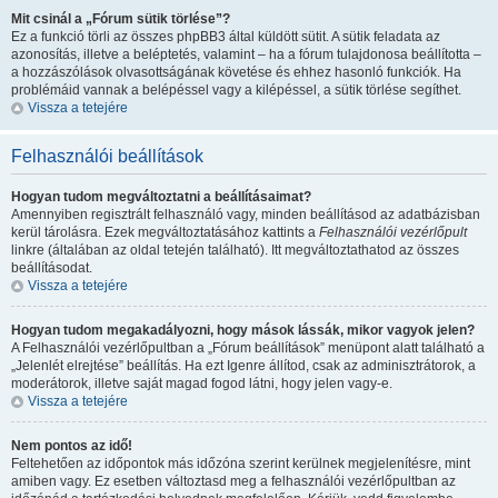
Mit csinál a „Fórum sütik törlése”?
Ez a funkció törli az összes phpBB3 által küldött sütit. A sütik feladata az
azonosítás, illetve a beléptetés, valamint – ha a fórum tulajdonosa beállította –
a hozzászólások olvasottságának követése és ehhez hasonló funkciók. Ha
problémáid vannak a belépéssel vagy a kilépéssel, a sütik törlése segíthet.
Vissza a tetejére
Felhasználói beállítások
Hogyan tudom megváltoztatni a beállításaimat?
Amennyiben regisztrált felhasználó vagy, minden beállításod az adatbázisban
kerül tárolásra. Ezek megváltoztatásához kattints a
Felhasználói vezérlőpult
linkre (általában az oldal tetején található). Itt megváltoztathatod az összes
beállításodat.
Vissza a tetejére
Hogyan tudom megakadályozni, hogy mások lássák, mikor vagyok jelen?
A Felhasználói vezérlőpultban a „Fórum beállítások” menüpont alatt található a
„Jelenlét elrejtése” beállítás. Ha ezt
Igen
re állítod, csak az adminisztrátorok, a
moderátorok, illetve saját magad fogod látni, hogy jelen vagy-e.
Vissza a tetejére
Nem pontos az idő!
Feltehetően az időpontok más időzóna szerint kerülnek megjelenítésre, mint
amiben vagy. Ez esetben változtasd meg a felhasználói vezérlőpultban az