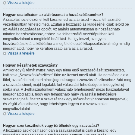
Vissza a tetejére
Hogyan csatolhatom az aláírásomat a hozzászólásomhoz?
A csatoláshoz először el kell készítened az aláírásod – ezt a felhasználói
vezérlőpultban teheted meg. Ezután a hozzászólás küldésénél csak jelöld be
az
Aláírás hozzáadása
opciót. Az aláírás automatikusan is hozzáadható
minden hozzászóláshoz, ehhez is a felhasználói vezérlőpultban kell
megváltoztatnod a megfelelő beállítást. Ha így teszel, az egyes
hozzászólásoknál a küldéskor a megfelelő opció kikapcsolásával még mindig
megadhatod, hogy ne kerüljön csatolásra az aláírásod.
Vissza a tetejére
Hogyan készíthetek szavazást?
Amikor egy új témát nyitsz, vagy egy téma első hozzászólását szerkeszted,
kattints a „Szavazás készítése” fülre az üzenet mező alatt. Ha nem látod ezt a
fület, az azért lehet, mert nincs jogosultságod szavazás készítéséhez. Add meg
a szavazás címét, majd legalább két választási lehetőséget mindegyiket új
sorba írva. A „Felhasználónként válaszható lehetőségek” mező használatával
megadhatod azt is, hogy egy felhasználó hány választási lehetőségre
szavazhat; beállíthatsz a szavazásnak egy időkorlátot (napokban megadva);
és végül választhatsz, hogy lehetséges legyen-e a szavazatokat
megváltoztatatni.
Vissza a tetejére
Hogyan szerkeszthetek vagy törölhetek egy szavazást?
A hozzászólásokhoz hasonlóan a szavazásokat is csak a készítő, egy