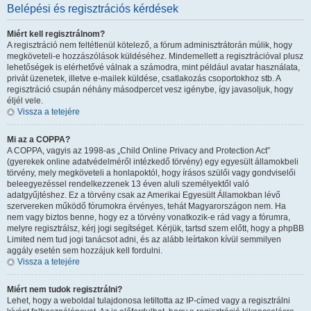
Belépési és regisztrációs kérdések
Miért kell regisztrálnom?
A regisztráció nem feltétlenül kötelező, a fórum adminisztrátorán múlik, hogy
megköveteli-e hozzászólások küldéséhez. Mindemellett a regisztrációval plusz
lehetőségek is elérhetővé válnak a számodra, mint például avatar használata,
privát üzenetek, illetve e-mailek küldése, csatlakozás csoportokhoz stb. A
regisztráció csupán néhány másodpercet vesz igénybe, így javasoljuk, hogy
éljél vele.
Vissza a tetejére
Mi az a COPPA?
A COPPA, vagyis az 1998-as „Child Online Privacy and Protection Act”
(gyerekek online adatvédelméről intézkedő törvény) egy egyesült államokbeli
törvény, mely megköveteli a honlapoktól, hogy írásos szülői vagy gondviselői
beleegyezéssel rendelkezzenek 13 éven aluli személyektől való
adatgyűjtéshez. Ez a törvény csak az Amerikai Egyesült Államokban lévő
szervereken működő fórumokra érvényes, tehát Magyarországon nem. Ha
nem vagy biztos benne, hogy ez a törvény vonatkozik-e rád vagy a fórumra,
melyre regisztrálsz, kérj jogi segítséget. Kérjük, tartsd szem előtt, hogy a phpBB
Limited nem tud jogi tanácsot adni, és az alább leírtakon kívül semmilyen
aggály esetén sem hozzájuk kell fordulni.
Vissza a tetejére
Miért nem tudok regisztrálni?
Lehet, hogy a weboldal tulajdonosa letiltotta az IP-címed vagy a regisztrálni