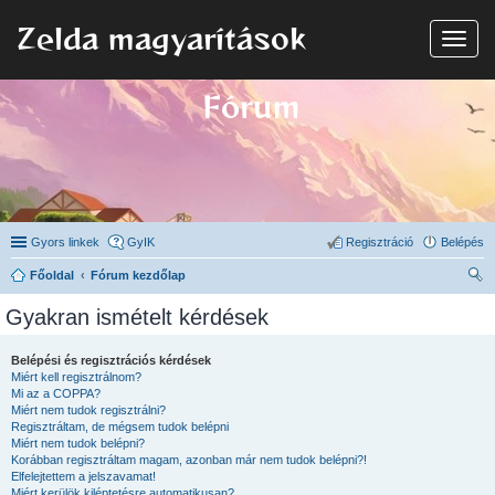
Zelda magyarítások
N
a
v
i
Fórum
g
á
c
i
ó
Gyors linkek
GyIK
Regisztráció
Belépés
Főoldal
Fórum kezdőlap
ere
Gyakran ismételt kérdések
sé
s
Belépési és regisztrációs kérdések
Miért kell regisztrálnom?
Mi az a COPPA?
Miért nem tudok regisztrálni?
Regisztráltam, de mégsem tudok belépni
Miért nem tudok belépni?
Korábban regisztráltam magam, azonban már nem tudok belépni?!
Elfelejtettem a jelszavamat!
Miért kerülök kiléptetésre automatikusan?