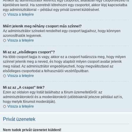
Amikor az adminisztrátor létrehoz egy csoportot, általában egy csoportvezető is
kijelölésre kerül. Ha szeretnél létrehozni egy csoportot, akkor lépj kapcsolatba
egy adminisztrátorral – például egy privát üzenet küldésével.
Vissza a tetejére
Miért jelenik meg néhány csoport más színnel?
Az adminisztrátor színeket rendelhet egy csoport tagjaihoz, hogy könnyen
azonosíthatók legyenek.
Vissza a tetejére
Mi az az „elsődleges csoport”?
Ha több csoport tagja is vagy, akkor ez a csoport határozza meg, hogy milyen
színnel jelenik meg a neved, és hogy alapból milyen csoport avatar jelenik
meg nálad. Az adminisztrátor engedélyezheti, hogy megváltoztasd az
elsődleges csoportodat a felhasználói vezérlőpultban.
Vissza a tetejére
Mi az az „A csapat” link?
Ezen az oldalon egy listát találhatsz a fórum üzemeltetőiről: az
adminisztrátorokról és a moderátorokról (utóbbiaknál jelezve például azt is,
hogy melyik fórumot moderálják).
Vissza a tetejére
Privát üzenetek
Nem tudok privát üzenetet küldeni!