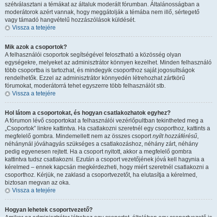
szétválasztani a témákat az általuk moderált fórumban. Általánosságban a
moderátorok azért vannak, hogy meggátolják a témába nem illő, sértegető
vagy támadó hangvételű hozzászólások küldését.
Vissza a tetejére
Mik azok a csoportok?
A felhasználói csoportok segítségével felosztható a közösség olyan
egységekre, melyeket az adminisztrátor könnyen kezelhet. Minden felhasználó
több csoportba is tartozhat, és mindegyik csoporthoz saját jogosultságok
rendelhetők. Ezzel az adminisztrátor könnyedén létrehozhat zártkörű
fórumokat, moderátorrá tehet egyszerre több felhasználót stb.
Vissza a tetejére
Hol látom a csoportokat, és hogyan csatlakozhatok egyhez?
A fórumon lévő csoportokat a felhasználói vezérlőpultban tekintheted meg a
„Csoportok” linkre kattintva. Ha csatlakozni szeretnél egy csoporthoz, kattints a
megfelelő gombra. Mindemellett nem az összes csoport
nyílt hozzáférésű
,
néhánynál jóváhagyás szükséges a csatlakozáshoz, néhány zárt, néhány
pedig egyenesen rejtett. Ha a csoport nyitott, akkor a megfelelő gombra
kattintva tudsz csatlakozni. Ezután a csoport vezetőjének jóvá kell hagynia a
kérelmed – ennek kapcsán megkérdezheti, hogy miért szeretnél csatlakozni a
csoporthoz. Kérjük, ne zaklasd a csoportvezetőt, ha elutasítja a kérelmed,
biztosan megvan az oka.
Vissza a tetejére
Hogyan lehetek csoportvezető?