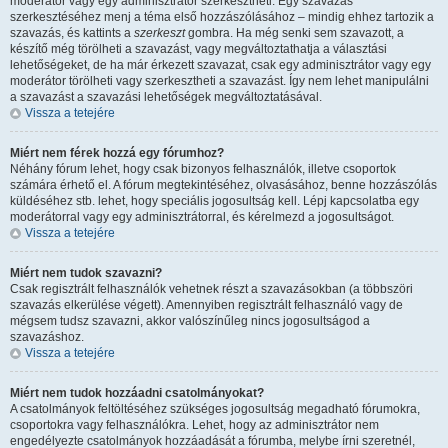
moderátor vagy egy adminisztrátor szerkesztheti. Egy szavazás
szerkesztéséhez menj a téma első hozzászólásához – mindig ehhez tartozik a
szavazás, és kattints a
szerkeszt
gombra. Ha még senki sem szavazott, a
készítő még törölheti a szavazást, vagy megváltoztathatja a választási
lehetőségeket, de ha már érkezett szavazat, csak egy adminisztrátor vagy egy
moderátor törölheti vagy szerkesztheti a szavazást. Így nem lehet manipulálni
a szavazást a szavazási lehetőségek megváltoztatásával.
Vissza a tetejére
Miért nem férek hozzá egy fórumhoz?
Néhány fórum lehet, hogy csak bizonyos felhasználók, illetve csoportok
számára érhető el. A fórum megtekintéséhez, olvasásához, benne hozzászólás
küldéséhez stb. lehet, hogy speciális jogosultság kell. Lépj kapcsolatba egy
moderátorral vagy egy adminisztrátorral, és kérelmezd a jogosultságot.
Vissza a tetejére
Miért nem tudok szavazni?
Csak regisztrált felhasználók vehetnek részt a szavazásokban (a többszöri
szavazás elkerülése végett). Amennyiben regisztrált felhasználó vagy de
mégsem tudsz szavazni, akkor valószínűleg nincs jogosultságod a
szavazáshoz.
Vissza a tetejére
Miért nem tudok hozzáadni csatolmányokat?
A csatolmányok feltöltéséhez szükséges jogosultság megadható fórumokra,
csoportokra vagy felhasználókra. Lehet, hogy az adminisztrátor nem
engedélyezte csatolmányok hozzáadását a fórumba, melybe írni szeretnél,