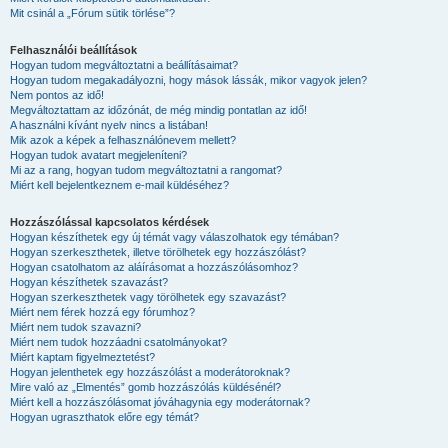
Mit csinál a „Fórum sütik törlése”?
Felhasználói beállítások
Hogyan tudom megváltoztatni a beállításaimat?
Hogyan tudom megakadályozni, hogy mások lássák, mikor vagyok jelen?
Nem pontos az idő!
Megváltoztattam az időzónát, de még mindig pontatlan az idő!
A használni kívánt nyelv nincs a listában!
Mik azok a képek a felhasználónevem mellett?
Hogyan tudok avatart megjeleníteni?
Mi az a rang, hogyan tudom megváltoztatni a rangomat?
Miért kell bejelentkeznem e-mail küldéséhez?
Hozzászólással kapcsolatos kérdések
Hogyan készíthetek egy új témát vagy válaszolhatok egy témában?
Hogyan szerkeszthetek, illetve törölhetek egy hozzászólást?
Hogyan csatolhatom az aláírásomat a hozzászólásomhoz?
Hogyan készíthetek szavazást?
Hogyan szerkeszthetek vagy törölhetek egy szavazást?
Miért nem férek hozzá egy fórumhoz?
Miért nem tudok szavazni?
Miért nem tudok hozzáadni csatolmányokat?
Miért kaptam figyelmeztetést?
Hogyan jelenthetek egy hozzászólást a moderátoroknak?
Mire való az „Elmentés” gomb hozzászólás küldésénél?
Miért kell a hozzászólásomat jóváhagynia egy moderátornak?
Hogyan ugraszthatok előre egy témát?