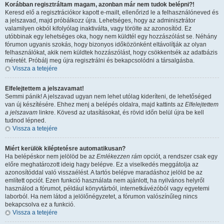
Korábban regisztráltam magam, azonban már nem tudok belépni?!
Keresd elő a regisztrációkor kapott e-mailt, ellenőrizd le a felhasználóneved és
a jelszavad, majd próbálkozz újra. Lehetséges, hogy az adminisztrátor
valamilyen okból kifolyólag inaktiválta, vagy törölte az azonosítód. Ez
utóbbinak egy lehetséges oka, hogy nem küldtél egy hozzászólást se. Néhány
fórumon ugyanis szokás, hogy bizonyos időközönként eltávolítják az olyan
felhasználókat, akik nem küldtek hozzászólást, hogy csökkentsék az adatbázis
méretét. Próbálj meg újra regisztrálni és bekapcsolódni a társalgásba.
Vissza a tetejére
Elfelejtettem a jelszavamat!
Semmi pánik! A jelszavad ugyan nem lehet utólag kideríteni, de lehetőséged
van új készítésére. Ehhez menj a belépés oldalra, majd kattints az
Elfelejtettem
a jelszavam
linkre. Kövesd az utasításokat, és rövid időn belül újra be kell
tudnod lépned.
Vissza a tetejére
Miért kerülök kiléptetésre automatikusan?
Ha belépéskor nem jelölöd be az
Emlékezzen rám
opciót, a rendszer csak egy
előre meghatározott ideig hagy belépve. Ez a viselkedés meggátolja az
azonosítóddal való visszaélést. A tartós belépve maradáshoz jelöld be az
említett opciót. Ezen funkció használata nem ajánlott, ha nyilvános helyről
használod a fórumot, például könyvtárból, internetkávézóból vagy egyetemi
laborból. Ha nem látod a jelölőnégyzetet, a fórumon valószínűleg nincs
bekapcsolva ez a funkció.
Vissza a tetejére