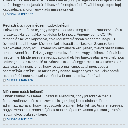
kívánt felhasználónevet. Az is előfordulhat, hogy a regisztráció kikapcsolásra
került, hogy ne tudjanak új felhasználók regisztrálni. További segítségért lépj
kapcsolatba a fórum egyik adminisztrátorával.
Vissza a tetejére
Regisztráltam, de mégsem tudok belépni
Először is ellenőrizd le, hogy helyesen adtad-e meg a felhasználóneved és a
jelszavad. Ha igen, akkor két dolog történhetett. Amennyiben a COPPA-
támogatás be van kapcsolva, és a regisztráció során megadtad, hogy 13
évesnél fiatalabb vagy, követned kell a kapott utasításokat. Számos fórum
megköveteli, hogy az új azonosítók aktiválásra kerüljenek, mielőtt használatba
lehetne venni őket. Ezt vagy egy adminisztrátornak vagy a felhasználónak kell
megtennie. Mindenesetre a regisztrációnál elvileg tájékoztatásra kerültél, hogy
szükséges-e az azonosító aktiválása. Ha kaptál egy e-mailt, akkor kövesd az
utasításait, ha nem, lehet, hogy rossz e-mail címet adtál meg, vagy a
spamszűrőd kiszűrte. Ha biztos vagy benne, hogy helyes e-mail címet adtál
meg, próbálj meg kapcsolatba lépni a fórum adminisztrátorával.
Vissza a tetejére
Miért nem tudok belépni?
Ennek számos oka lehet. Először is ellenőrizd, hogy jól adtad-e meg a
felhasználóneved és a jelszavad. Ha igen, lépj kapcsolatba a fórum
adminisztrátorával, hogy meggyőződj róla, nem lettél kitiltva. Az is lehetséges,
hogy a weboldal üzemeltetőjének oldalán lépett fel valamilyen konfigurációs
hiba, melyet javítaniuk kéne.
Vissza a tetejére