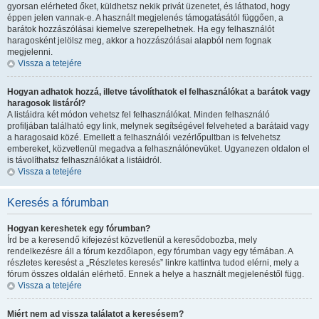
gyorsan elérheted őket, küldhetsz nekik privát üzenetet, és láthatod, hogy
éppen jelen vannak-e. A használt megjelenés támogatásától függően, a
barátok hozzászólásai kiemelve szerepelhetnek. Ha egy felhasználót
haragosként jelölsz meg, akkor a hozzászólásai alapból nem fognak
megjelenni.
Vissza a tetejére
Hogyan adhatok hozzá, illetve távolíthatok el felhasználókat a barátok vagy
haragosok listáról?
A listáidra két módon vehetsz fel felhasználókat. Minden felhasználó
profiljában található egy link, melynek segítségével felveheted a barátaid vagy
a haragosaid közé. Emellett a felhasználói vezérlőpultban is felvehetsz
embereket, közvetlenül megadva a felhasználónevüket. Ugyanezen oldalon el
is távolíthatsz felhasználókat a listáidról.
Vissza a tetejére
Keresés a fórumban
Hogyan kereshetek egy fórumban?
Írd be a keresendő kifejezést közvetlenül a keresődobozba, mely
rendelkezésre áll a fórum kezdőlapon, egy fórumban vagy egy témában. A
részletes keresést a „Részletes keresés” linkre kattintva tudod elérni, mely a
fórum összes oldalán elérhető. Ennek a helye a használt megjelenéstől függ.
Vissza a tetejére
Miért nem ad vissza találatot a keresésem?