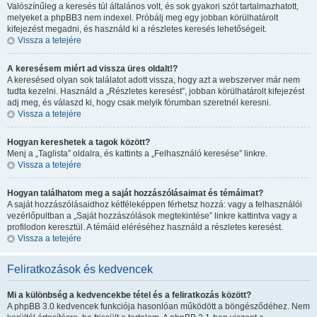
Valószínűleg a keresés túl általános volt, és sok gyakori szót tartalmazhatott,
melyeket a phpBB3 nem indexel. Próbálj meg egy jobban körülhatárolt
kifejezést megadni, és használd ki a részletes keresés lehetőségeit.
Vissza a tetejére
A keresésem miért ad vissza üres oldalt!?
A keresésed olyan sok találatot adott vissza, hogy azt a webszerver már nem
tudta kezelni. Használd a „Részletes keresést”, jobban körülhatárolt kifejezést
adj meg, és válaszd ki, hogy csak melyik fórumban szeretnél keresni.
Vissza a tetejére
Hogyan kereshetek a tagok között?
Menj a „Taglista” oldalra, és kattints a „Felhasználó keresése” linkre.
Vissza a tetejére
Hogyan találhatom meg a saját hozzászólásaimat és témáimat?
A saját hozzászólásaidhoz kétféleképpen férhetsz hozzá: vagy a felhasználói
vezérlőpultban a „Saját hozzászólások megtekintése” linkre kattintva vagy a
profilodon keresztül. A témáid eléréséhez használd a részletes keresést.
Vissza a tetejére
Feliratkozások és kedvencek
Mi a különbség a kedvencekbe tétel és a feliratkozás között?
A phpBB 3.0 kedvencek funkciója hasonlóan működött a böngésződéhez. Nem