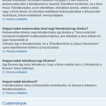
kerültél értesítésre, ha frissült a tartalom. A phpBB 3.1-ben viszont a
kedvencekbe tétel a feliratkozáshoz hasonlít. Értesítésre kerülhetsz, ha a téma
frissül. Feliratkozáskor, ezzel ellentétben, értesítésre kerülsz, amikor a téma
vagy a fórum frissül. Az értesítési beállítások testreszabhatóak a felhasználói
vezérlőpult „Fórum beállítások” menüpontjában.
Vissza a tetejére
Hogyan tudok kedvencekbe tenni vagy feliratkozni egy témára?
Kedvencekbe tehetsz vagy feliratkozhatsz egy témára a “Téma eszközök”
menüpont megfelelő hivatkozására kattintva, ami általában a téma tetején és
alján helyezkedik el.
A témára úgy is feliratkozhatsz, ha a “Értesítést kérek új válasz érkezésekor”
opció bejelölésével küldesz új hozzászólást.
Vissza a tetejére
Hogyan tudok feliratkozni egy fórumra?
Egy fórumra úgy tudsz feliratkozni, hogy a fórum oldalán alul a „Feliratkozás a
fórumra” linkre kattintasz.
Vissza a tetejére
Hogyan tudok leiratkozni?
A leiratkozáshoz menj a felhasználói vezérlőpultra, és kövesd a linkeket a
feliratkozásaidhoz.
Vissza a tetejére
Csatolmányok