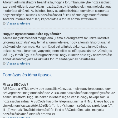
A fórum adminisztrátora beállíthatta, hogy a fórumban, melybe hozzászólást
szeretnél küldeni, csak olyan hozzászólások jelenhetnek meg, melyeket egy
moderátor átnézett. Az is lehet, hogy az adminisztrátor egy olyan csoportba
helyezett téged, akiknek a hozzászólásait át kell néznie egy moderátornak.
További információért, lépj kapcsolatba a fórum adminisztrátorával.
Vissza a tetejére
Hogyan ugraszthatok előre egy témát?
A téma megtekintésénél megjelenő „Téma előreugrasztása” linkre kattintva
„előreugraszthatsz” egy témát a fórum tetejére, hogy a témák felsorolásánál
elsőként jelenjen meg. Ha nem látod ezt a linket, akkor ez a funkció nincs
bekapcsolva a fórumon, vagy még nem telt le az előugrasztáshoz szükséges
idő. Egy témát úgy is előreugraszthatsz, hogy küldesz bele egy hozzászólást –
ennél viszont vigyázz az aktuális fórum szabályainak betartására.
Vissza a tetejére
Formázás és téma típusok
Mi az a BBCode?
A BBCode a HTML nyelv egy speciális változata, mely nagy teret enged egy
szövegrészlet megformázásához. A BBCode használatának engedélyezése az
adminisztrátortól függ, de neked is lehetőséged van ki- vagy bekapcsolni a
hozzászólásaidnál. A BBCode hasonló felépítésű, mint a HTML, kivéve hogy a
címkék nem kacsacsőrök között („<” , ill. „>”), hanem szögletes zárójelben („[”,
ill. „]”) vannak. További információért lásd a BBCode útmutatót, melyet a
hozzászólásküldő oldalról érhetsz el.