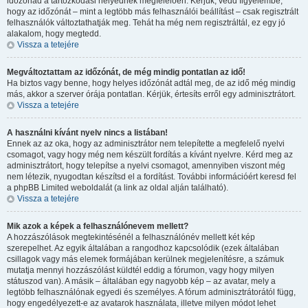
időzónád a tartózkodási helyednek megfelelően. Kérjük, vedd figyelembe,
hogy az időzónát – mint a legtöbb más felhasználói beállítást – csak regisztrált
felhasználók változtathatják meg. Tehát ha még nem regisztráltál, ez egy jó
alakalom, hogy megtedd.
Vissza a tetejére
Megváltoztattam az időzónát, de még mindig pontatlan az idő!
Ha biztos vagy benne, hogy helyes időzónát adtál meg, de az idő még mindig
más, akkor a szerver órája pontatlan. Kérjük, értesíts erről egy adminisztrátort.
Vissza a tetejére
A használni kívánt nyelv nincs a listában!
Ennek az az oka, hogy az adminisztrátor nem telepítette a megfelelő nyelvi
csomagot, vagy hogy még nem készült fordítás a kívánt nyelvre. Kérd meg az
adminisztrátort, hogy telepítse a nyelvi csomagot, amennyiben viszont még
nem létezik, nyugodtan készítsd el a fordítást. További információért keresd fel
a phpBB Limited weboldalát (a link az oldal alján található).
Vissza a tetejére
Mik azok a képek a felhasználónevem mellett?
A hozzászólások megtekintésénél a felhasználónév mellett két kép
szerepelhet. Az egyik általában a rangodhoz kapcsolódik (ezek általában
csillagok vagy más elemek formájában kerülnek megjelenítésre, a számuk
mutatja mennyi hozzászólást küldtél eddig a fórumon, vagy hogy milyen
státuszod van). A másik – általában egy nagyobb kép – az avatar, mely a
legtöbb felhasználónak egyedi és személyes. A fórum adminisztrátorától függ,
hogy engedélyezett-e az avatarok használata, illetve milyen módot lehet