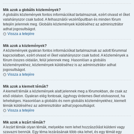
Mik azok a globális közlemények?
A globális közlemények fontos információkat tartalmaznak, ezért olvasd el őket
valahányszor csak tudod. A felhasználói vezérlőpultban és minden fórum
tetején jelennek meg. Globális közlemények küldéséhez az adminisztrátor
adhat jogosultságot.
Vissza a tetejére
Mik azok a közlemények?
A közlemények gyakran fontos információkat tartalmaznak az adott fórummal
kapcsolatban, ezért olvasd el őket valahányszor csak tudod. A közlemények a
fórum összes oldalán, felül jelennek meg. Hasonlóan a globális
közleményekhez, közlemények küldéséhez is az adminisztrátor adhat
jogosultságot.
Vissza a tetejére
Mik azok a kiemelt témák?
A kiemelt témák a közlemények alatt jelennek meg a fórumokban, de csak az
első oldalon. Gyakran elég fontosak, úgyhogy érdemes őket elolvasnod, ha
lehetséges. Hasonlóan a globális és nem globális közleményekhez, kiemelt
témák küldéséhez az adminisztrátor adhat jogosultságot.
Vissza a tetejére
Mik azok a lezárt témák?
A lezárt témák olyan témák, melyekbe nem lehet hozzászólást küldeni vagy
szavazni bennük. Egy téma lezárásának több oka lehet, és egy témát egy