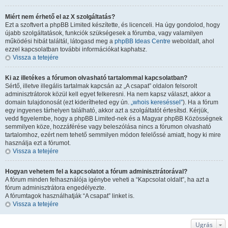
Miért nem érhető el az X szolgáltatás?
Ezt a szoftvert a phpBB Limited készítette, és licenceli. Ha úgy gondolod, hogy
újabb szolgáltatások, funkciók szükségesek a fórumba, vagy valamilyen
működési hibát találtál, látogasd meg a
phpBB Ideas Centre
weboldalt, ahol
ezzel kapcsolatban további információkat kaphatsz.
Vissza a tetejére
Ki az illetékes a fórumon olvasható tartalommal kapcsolatban?
Sértő, illetve illegális tartalmak kapcsán az „A csapat” oldalon felsorolt
adminisztrátorok közül kell egyet felkeresni. Ha nem kapsz választ, akkor a
domain tulajdonosát (ezt kiderítheted egy ún.
„whois kereséssel”
). Ha a fórum
egy ingyenes tárhelyen található, akkor azt a szolgáltatót értesítsd. Kérjük,
vedd figyelembe, hogy a phpBB Limited-nek és a Magyar phpBB Közösségnek
semmilyen köze, hozzáférése vagy beleszólása nincs a fórumon olvasható
tartalomhoz, ezért nem tehető semmilyen módon felelőssé amiatt, hogy ki mire
használja ezt a fórumot.
Vissza a tetejére
Hogyan vehetem fel a kapcsolatot a fórum adminisztrátorával?
A fórum minden felhasználója igénybe veheti a “Kapcsolat oldalt”, ha azt a
fórum adminisztrátora engedélyezte.
A fórumtagok használhatják “A csapat” linket is.
Vissza a tetejére
Ugrás