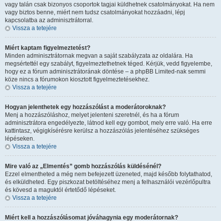
vagy talán csak bizonyos csoportok tagjai küldhetnek csatolmányokat. Ha nem
vagy biztos benne, miért nem tudsz csatolmányokat hozzáadni, lépj
kapcsolatba az adminisztrátorral.
Vissza a tetejére
Miért kaptam figyelmeztetést?
Minden adminisztrátornak megvan a saját szabályzata az oldalára. Ha
megsértettél egy szabályt, figyelmeztethetnek téged. Kérjük, vedd figyelembe,
hogy ez a fórum adminisztrátorának döntése – a phpBB Limited-nak semmi
köze nincs a fórumokon kiosztott figyelmeztetésekhez.
Vissza a tetejére
Hogyan jelenthetek egy hozzászólást a moderátoroknak?
Menj a hozzászóláshoz, melyet jelenteni szeretnél, és ha a fórum
adminisztrátora engedélyezte, látnod kell egy gombot, mely erre való. Ha erre
kattintasz, végigkísérésre kerülsz a hozzászólás jelentéséhez szükséges
lépéseken.
Vissza a tetejére
Mire való az „Elmentés” gomb hozzászólás küldésénél?
Ezzel elmentheted a még nem befejezett üzeneted, majd később folytathatod,
és elküldheted. Egy piszkozat betöltéséhez menj a felhasználói vezérlőpultra
és kövesd a maguktól értetődő lépéseket.
Vissza a tetejére
Miért kell a hozzászólásomat jóváhagynia egy moderátornak?