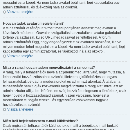
megadni ezt a képet. Ha nem tudsz avatart beállítani, lépj kapcsolatba egy
adminisztrátorral, és tájékozódj nála az okokról.
Vissza a tetejére
Hogyan tudok avatart megjeleníteni?
A felhasználói vezérlőpult “Profil” menüpontjában adhatsz meg avatart a
következő módokon: Gravatar szolgáltatás használatával, avatar galériából
történő választással, külső URL megadásával és feltöltéssel. A fórum
adminisztrátorától függ, hogy engedélyezett-e az avatarok használta, illetve
milyen módon lehet megadni ezt a képet. Ha nem tudsz avatart beállítani, lépj
kapcsolatba egy adminisztrátorral, és tájékozódj nála az okokról.
Vissza a tetejére
Mi az a rang, hogyan tudom megváltoztatni a rangomat?
A rang, mely a felhasználók neve alatt jelenik meg, arra való, hogy mutassa, a
felhasználó hozzászólásainak számát, illetve megkülönböztessen egyes
felhasználókat, például a moderátorokat és adminisztrátorokat. Általában a
felhasználók nem tudják közvetlenül megváltoztatni a rangjukat, mivel azt az
adminisztrátor állítja be. Kérünk, ne szólj hozzá feleslegesen a témákhoz, csak
hogy növeld a hozzászólásaid számát, hiszen valószínű, hogy ezt a
moderátorok fel fogják fedezni, és egyszerűen csökkenteni fogják a
hozzászólásaid számát.
Vissza a tetejére
Miért kell bejelentkeznem e-mail küldéséhez?
Csak regisztrált felhasználók küldhetnek e-mailt a beépített e-mail funkció