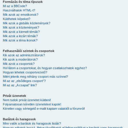
Formázás és téma típusok
Mi az a BBCode?
Használhatok HTML-t?
Mik azok az emotikonok?
Küldhetek képeket?
Mik azok a globális közlemények?
Mik azok a közlemények?
Mik azok a kiemelt témák?
Mik azok a lezárt témák?
Mik azok a téma ikonok?
Felhasználói szintek és csoportok
Kik azok az adminisztrátorok?
Kik azok a moderátorok?
Mik azok a csoportok?
Hol látom a csoportokat, és hogyan csatlakozhatok egyhez?
Hogyan lehetek csoportvezető?
Miért jelenik meg néhány csoport más színnel?
Mi az az „elsődleges csoport”?
Mi az az „A csapat” link?
Privát üzenetek
Nem tudok privát üzenetet küldeni!
Folyamatosan kéretlen üzeneteket kapok!
Kéretlen vagy sértegető e-mailt kaptam valakitől a fórumról!
Barátok és haragosok
Mire valók a barátok és haragosok listák?
Hogyan adhatok hozzá, illetve távolíthatok el felhasználókat a barátok vagy haragosok