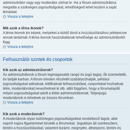
adminisztrátor vagy egy moderátor zárhat le. Ha a fórum adminisztrátora
megadta a szükséges jogosultságokat, lehetőséged lehet lezárni a saját
témáidat.
Vissza a tetejére
Mik azok a téma ikonok?
A téma ikonok kis képek, melyeket a küldő társít a hozzászólásához jelképezve
annak tartalmát. A téma ikonok használatának lehetősége az adminisztrátortól
függ.
Vissza a tetejére
Felhasználói szintek és csoportok
Kik azok az adminisztrátorok?
Az adminisztrátorok a fórum legmagasabb rangú és jogú tagjai, ők üzemeltetik,
és tartják karban. A fórum minden részletét szabályozhatják, például
jogosultságokat adhatnak, kitilthatnak felhasználókat, csoportokat hozhatnak
létre, moderátorokat nevezhetnek ki stb. attól függően, hogy a fórumalapító
milyen jogosultságokat adott a többi adminisztrátornak. Teljesjogú
moderátorok is lehetnek az összes fórumban.
Vissza a tetejére
Kik azok a moderátorok?
A moderátorok olyan különleges jogosultságokkal rendelkező tagok, akik
napról napra figyelemmel követik a fórumokat. Jogukban áll szerkeszteni,
törölni a hozzászólásokat, valamint lezárni, megnyitni, áthelyezni, törölni és