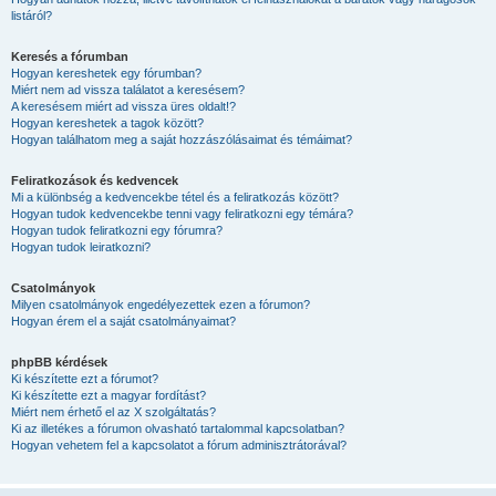
listáról?
Keresés a fórumban
Hogyan kereshetek egy fórumban?
Miért nem ad vissza találatot a keresésem?
A keresésem miért ad vissza üres oldalt!?
Hogyan kereshetek a tagok között?
Hogyan találhatom meg a saját hozzászólásaimat és témáimat?
Feliratkozások és kedvencek
Mi a különbség a kedvencekbe tétel és a feliratkozás között?
Hogyan tudok kedvencekbe tenni vagy feliratkozni egy témára?
Hogyan tudok feliratkozni egy fórumra?
Hogyan tudok leiratkozni?
Csatolmányok
Milyen csatolmányok engedélyezettek ezen a fórumon?
Hogyan érem el a saját csatolmányaimat?
phpBB kérdések
Ki készítette ezt a fórumot?
Ki készítette ezt a magyar fordítást?
Miért nem érhető el az X szolgáltatás?
Ki az illetékes a fórumon olvasható tartalommal kapcsolatban?
Hogyan vehetem fel a kapcsolatot a fórum adminisztrátorával?