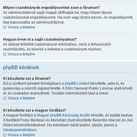
Milyen csatolmányok engedélyezettek ezen a fórumon?
Az adminisztrátorok saját maguk állíthatják be, hogy milyen típusú
csatolmányokat engedélyeznek. Ha nem vagy biztos benne, mi engedélyezett,
lépj kapcsolatba az adminisztrátorral.
Vissza a tetejére
Hogyan érem el a saját csatolmányaimat?
Az általad feltöltött csatolmányok eléréséhez, menj a felhasználói
vezérlőpultra, és kövesd a linkeket a csatolmányok részhez.
Vissza a tetejére
phpBB kérdések
Ki készítette ezt a fórumot?
Ezt a szoftvert (eredeti formájában) a
phpBB Limited
készítette, adta ki, és
gyakorolja a szerzői jogokat felette. A GNU General Public License alatt érhető
el, és szabadon terjeszthető. További információért lásd a linket.
Vissza a tetejére
Ki készítette ezt a magyar fordítást?
A magyar fordítást a
Magyar phpBB Közösség
fordító
készítik, és tartják karban.
A fordítást Fodor Bertalan és Menyhárt Zsolt készítette Berentés Marcell és Joó
Ádám közreműködésével. Ha bármilyen hibát találsz, kérjük, jelezd a
hibabejelentőnkben
.
Vissza a tetejére