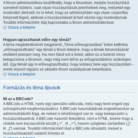
A fórum adminisztrátora beállíthatta, hogy a fórumban, melybe hozzászólást
szeretnél küldeni, csak olyan hozzászólások jelenhetnek meg, melyeket egy
moderátor átnézett. Az is lehet, hogy az adminisztrátor egy olyan csoportba
helyezett téged, akiknek a hozzászólásait át kell néznie egy moderátornak.
További információért, lépj kapcsolatba a fórum adminisztrátorával.
Vissza a tetejére
Hogyan ugraszthatok előre egy témát?
A téma megtekintésénél megjelenő „Téma előreugrasztása” linkre kattintva
„előreugraszthatsz” egy témát a fórum tetejére, hogy a témák felsorolásánál
elsőként jelenjen meg. Ha nem látod ezt a linket, akkor ez a funkció nincs
bekapcsolva a fórumon, vagy még nem telt le az előugrasztáshoz szükséges
idő. Egy témát úgy is előreugraszthatsz, hogy küldesz bele egy hozzászólást –
ennél viszont vigyázz az aktuális fórum szabályainak betartására.
Vissza a tetejére
Formázás és téma típusok
Mi az a BBCode?
A BBCode a HTML nyelv egy speciális változata, mely nagy teret enged egy
szövegrészlet megformázásához. A BBCode használatának engedélyezése az
adminisztrátortól függ, de neked is lehetőséged van ki- vagy bekapcsolni a
hozzászólásaidnál. A BBCode hasonló felépítésű, mint a HTML, kivéve hogy a
címkék nem kacsacsőrök között („<” , ill. „>”), hanem szögletes zárójelben („[”,
ill. „]”) vannak. További információért lásd a BBCode útmutatót, melyet a
hozzászólásküldő oldalról érhetsz el.