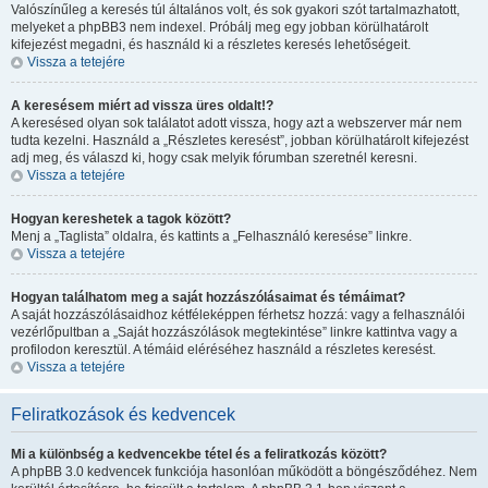
Valószínűleg a keresés túl általános volt, és sok gyakori szót tartalmazhatott,
melyeket a phpBB3 nem indexel. Próbálj meg egy jobban körülhatárolt
kifejezést megadni, és használd ki a részletes keresés lehetőségeit.
Vissza a tetejére
A keresésem miért ad vissza üres oldalt!?
A keresésed olyan sok találatot adott vissza, hogy azt a webszerver már nem
tudta kezelni. Használd a „Részletes keresést”, jobban körülhatárolt kifejezést
adj meg, és válaszd ki, hogy csak melyik fórumban szeretnél keresni.
Vissza a tetejére
Hogyan kereshetek a tagok között?
Menj a „Taglista” oldalra, és kattints a „Felhasználó keresése” linkre.
Vissza a tetejére
Hogyan találhatom meg a saját hozzászólásaimat és témáimat?
A saját hozzászólásaidhoz kétféleképpen férhetsz hozzá: vagy a felhasználói
vezérlőpultban a „Saját hozzászólások megtekintése” linkre kattintva vagy a
profilodon keresztül. A témáid eléréséhez használd a részletes keresést.
Vissza a tetejére
Feliratkozások és kedvencek
Mi a különbség a kedvencekbe tétel és a feliratkozás között?
A phpBB 3.0 kedvencek funkciója hasonlóan működött a böngésződéhez. Nem