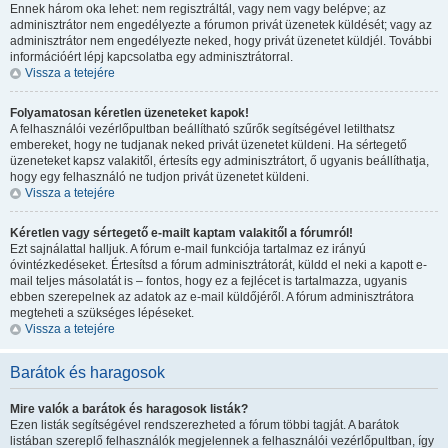
Ennek három oka lehet: nem regisztráltál, vagy nem vagy belépve; az
adminisztrátor nem engedélyezte a fórumon privát üzenetek küldését; vagy az
adminisztrátor nem engedélyezte neked, hogy privát üzenetet küldjél. További
információért lépj kapcsolatba egy adminisztrátorral.
Vissza a tetejére
Folyamatosan kéretlen üzeneteket kapok!
A felhasználói vezérlőpultban beállítható szűrők segítségével letilthatsz
embereket, hogy ne tudjanak neked privát üzenetet küldeni. Ha sértegető
üzeneteket kapsz valakitől, értesíts egy adminisztrátort, ő ugyanis beállíthatja,
hogy egy felhasználó ne tudjon privát üzenetet küldeni.
Vissza a tetejére
Kéretlen vagy sértegető e-mailt kaptam valakitől a fórumról!
Ezt sajnálattal halljuk. A fórum e-mail funkciója tartalmaz ez irányú
óvintézkedéseket. Értesítsd a fórum adminisztrátorát, küldd el neki a kapott e-
mail teljes másolatát is – fontos, hogy ez a fejlécet is tartalmazza, ugyanis
ebben szerepelnek az adatok az e-mail küldőjéről. A fórum adminisztrátora
megteheti a szükséges lépéseket.
Vissza a tetejére
Barátok és haragosok
Mire valók a barátok és haragosok listák?
Ezen listák segítségével rendszerezheted a fórum többi tagját. A barátok
listában szereplő felhasználók megjelennek a felhasználói vezérlőpultban, így