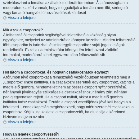
szétválasztani a témákat az általuk moderált fórumban. Általánosságban a
moderátorok azért vannak, hogy meggátolják a témába nem illő, sértegető
vagy támadó hangvételű hozzászólások küldését.
Vissza a tetejére
Mik azok a csoportok?
A felhasználói csoportok segítségével felosztható a közösség olyan
egységekre, melyeket az adminisztrátor könnyen kezelhet. Minden felhasználó
több csoportba is tartozhat, és mindegyik csoporthoz saját jogosultságok
rendelhetők. Ezzel az adminisztrátor könnyedén létrehozhat zártkörű
fórumokat, moderátorrá tehet egyszerre több felhasználót stb.
Vissza a tetejére
Hol látom a csoportokat, és hogyan csatlakozhatok egyhez?
A fórumon lévő csoportokat a felhasználói vezérlőpultban tekintheted meg a
„Csoportok” linkre kattintva. Ha csatlakozni szeretnél egy csoporthoz, kattints a
megfelelő gombra. Mindemellett nem az összes csoport
nyílt hozzáférésű
,
néhánynál jóváhagyás szükséges a csatlakozáshoz, néhány zárt, néhány
pedig egyenesen rejtett. Ha a csoport nyitott, akkor a megfelelő gombra
kattintva tudsz csatlakozni. Ezután a csoport vezetőjének jóvá kell hagynia a
kérelmed – ennek kapcsán megkérdezheti, hogy miért szeretnél csatlakozni a
csoporthoz. Kérjük, ne zaklasd a csoportvezetőt, ha elutasítja a kérelmed,
biztosan megvan az oka.
Vissza a tetejére
Hogyan lehetek csoportvezető?