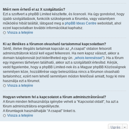
Miért nem érhető el az X szolgáltatás?
Ezt a szoftvert a phpBB Limited készítette, és licenceli. Ha úgy gondolod, hogy
újabb szolgáltatások, funkciók szükségesek a fórumba, vagy valamilyen
működési hibát találtál, látogasd meg a
phpBB Ideas Centre
weboldalt, ahol
ezzel kapcsolatban további információkat kaphatsz.
Vissza a tetejére
Ki az illetékes a fórumon olvasható tartalommal kapcsolatban?
Sértő, illetve illegális tartalmak kapcsán az „A csapat” oldalon felsorolt
adminisztrátorok közül kell egyet felkeresni. Ha nem kapsz választ, akkor a
domain tulajdonosát (ezt kiderítheted egy ún.
„whois kereséssel”
). Ha a fórum
egy ingyenes tárhelyen található, akkor azt a szolgáltatót értesítsd. Kérjük,
vedd figyelembe, hogy a phpBB Limited-nek és a Magyar phpBB Közösségnek
semmilyen köze, hozzáférése vagy beleszólása nincs a fórumon olvasható
tartalomhoz, ezért nem tehető semmilyen módon felelőssé amiatt, hogy ki mire
használja ezt a fórumot.
Vissza a tetejére
Hogyan vehetem fel a kapcsolatot a fórum adminisztrátorával?
A fórum minden felhasználója igénybe veheti a “Kapcsolat oldalt”, ha azt a
fórum adminisztrátora engedélyezte.
A fórumtagok használhatják “A csapat” linket is.
Vissza a tetejére
Ugrás