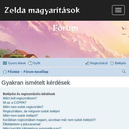
Zelda magyarítások
N
a
v
i
Fórum
g
á
c
i
ó
Gyors linkek
GyIK
Regisztráció
Belépés
Főoldal
Fórum kezdőlap
ere
Gyakran ismételt kérdések
sé
s
Belépési és regisztrációs kérdések
Miért kell regisztrálnom?
Mi az a COPPA?
Miért nem tudok regisztrálni?
Regisztráltam, de mégsem tudok belépni
Miért nem tudok belépni?
Korábban regisztráltam magam, azonban már nem tudok belépni?!
Elfelejtettem a jelszavamat!
Miért kerülök kiléptetésre automatikusan?