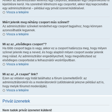
Amikor az adminisztrátor létrehoz egy csoportot, általában egy csoportvezető is
kijelölésre kerül. Ha szeretnél létrehozni egy csoportot, akkor lépj kapcsolatba
egy adminisztrátorral – például egy privát üzenet küldésével.
Vissza a tetejére
Miért jelenik meg néhány csoport más színnel?
Az adminisztrátor színeket rendelhet egy csoport tagjaihoz, hogy könnyen
azonosíthatók legyenek.
Vissza a tetejére
Mi az az „elsődleges csoport”?
Ha több csoport tagja is vagy, akkor ez a csoport határozza meg, hogy milyen
színnel jelenik meg a neved, és hogy alapból milyen csoport avatar jelenik
meg nálad. Az adminisztrátor engedélyezheti, hogy megváltoztasd az
elsődleges csoportodat a felhasználói vezérlőpultban.
Vissza a tetejére
Mi az az „A csapat” link?
Ezen az oldalon egy listát találhatsz a fórum üzemeltetőiről: az
adminisztrátorokról és a moderátorokról (utóbbiaknál jelezve például azt is,
hogy melyik fórumot moderálják).
Vissza a tetejére
Privát üzenetek
Nem tudok privát üzenetet küldeni!