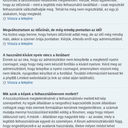
időzónád a tartózkodási helyednek megfelelően. Kérjük, vedd figyelembe,
hogy az időzónát – mint a legtöbb más felhasználói beállítást – csak regisztrált
felhasználók változtathatják meg. Tehát ha még nem regisztráltál, ez egy jó
alakalom, hogy megtedd.
Vissza a tetejére
Megváltoztattam az időzónát, de még mindig pontatlan az idő!
Ha biztos vagy benne, hogy helyes időzónát adtál meg, de az idő még mindig
más, akkor a szerver órája pontatlan. Kérjük, értesíts erről egy adminisztrátort.
Vissza a tetejére
A használni kívánt nyelv nincs a listában!
Ennek az az oka, hogy az adminisztrátor nem telepítette a megfelelő nyelvi
csomagot, vagy hogy még nem készült fordítás a kívánt nyelvre. Kérd meg az
adminisztrátort, hogy telepítse a nyelvi csomagot, amennyiben viszont még
nem létezik, nyugodtan készítsd el a fordítást. További információért keresd fel
a phpBB Limited weboldalát (a link az oldal alján található).
Vissza a tetejére
Mik azok a képek a felhasználónevem mellett?
A hozzászólások megtekintésénél a felhasználónév mellett két kép
szerepelhet. Az egyik általában a rangodhoz kapcsolódik (ezek általában
csillagok vagy más elemek formájában kerülnek megjelenítésre, a számuk
mutatja mennyi hozzászólást küldtél eddig a fórumon, vagy hogy milyen
státuszod van). A másik – általában egy nagyobb kép – az avatar, mely a
legtöbb felhasználónak egyedi és személyes. A fórum adminisztrátorától függ,
hogy engedélyezett-e az avatarok használata, illetve milyen módot lehet