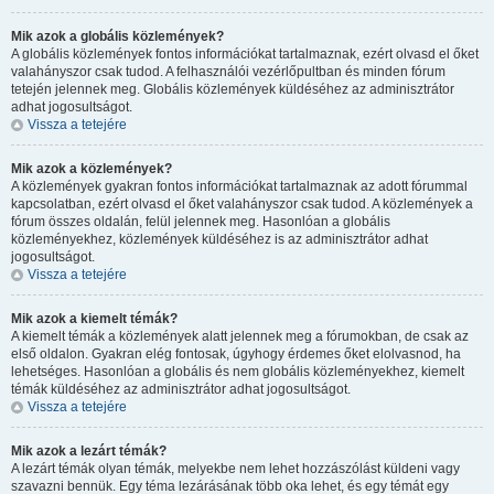
Mik azok a globális közlemények?
A globális közlemények fontos információkat tartalmaznak, ezért olvasd el őket
valahányszor csak tudod. A felhasználói vezérlőpultban és minden fórum
tetején jelennek meg. Globális közlemények küldéséhez az adminisztrátor
adhat jogosultságot.
Vissza a tetejére
Mik azok a közlemények?
A közlemények gyakran fontos információkat tartalmaznak az adott fórummal
kapcsolatban, ezért olvasd el őket valahányszor csak tudod. A közlemények a
fórum összes oldalán, felül jelennek meg. Hasonlóan a globális
közleményekhez, közlemények küldéséhez is az adminisztrátor adhat
jogosultságot.
Vissza a tetejére
Mik azok a kiemelt témák?
A kiemelt témák a közlemények alatt jelennek meg a fórumokban, de csak az
első oldalon. Gyakran elég fontosak, úgyhogy érdemes őket elolvasnod, ha
lehetséges. Hasonlóan a globális és nem globális közleményekhez, kiemelt
témák küldéséhez az adminisztrátor adhat jogosultságot.
Vissza a tetejére
Mik azok a lezárt témák?
A lezárt témák olyan témák, melyekbe nem lehet hozzászólást küldeni vagy
szavazni bennük. Egy téma lezárásának több oka lehet, és egy témát egy