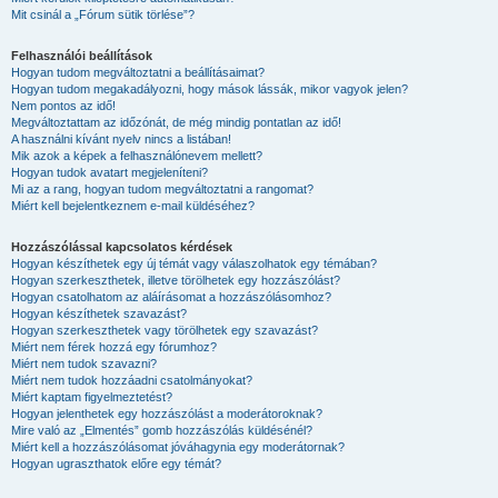
Mit csinál a „Fórum sütik törlése”?
Felhasználói beállítások
Hogyan tudom megváltoztatni a beállításaimat?
Hogyan tudom megakadályozni, hogy mások lássák, mikor vagyok jelen?
Nem pontos az idő!
Megváltoztattam az időzónát, de még mindig pontatlan az idő!
A használni kívánt nyelv nincs a listában!
Mik azok a képek a felhasználónevem mellett?
Hogyan tudok avatart megjeleníteni?
Mi az a rang, hogyan tudom megváltoztatni a rangomat?
Miért kell bejelentkeznem e-mail küldéséhez?
Hozzászólással kapcsolatos kérdések
Hogyan készíthetek egy új témát vagy válaszolhatok egy témában?
Hogyan szerkeszthetek, illetve törölhetek egy hozzászólást?
Hogyan csatolhatom az aláírásomat a hozzászólásomhoz?
Hogyan készíthetek szavazást?
Hogyan szerkeszthetek vagy törölhetek egy szavazást?
Miért nem férek hozzá egy fórumhoz?
Miért nem tudok szavazni?
Miért nem tudok hozzáadni csatolmányokat?
Miért kaptam figyelmeztetést?
Hogyan jelenthetek egy hozzászólást a moderátoroknak?
Mire való az „Elmentés” gomb hozzászólás küldésénél?
Miért kell a hozzászólásomat jóváhagynia egy moderátornak?
Hogyan ugraszthatok előre egy témát?