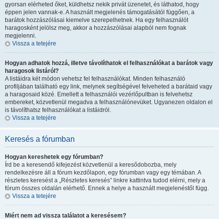
gyorsan elérheted őket, küldhetsz nekik privát üzenetet, és láthatod, hogy
éppen jelen vannak-e. A használt megjelenés támogatásától függően, a
barátok hozzászólásai kiemelve szerepelhetnek. Ha egy felhasználót
haragosként jelölsz meg, akkor a hozzászólásai alapból nem fognak
megjelenni.
Vissza a tetejére
Hogyan adhatok hozzá, illetve távolíthatok el felhasználókat a barátok vagy
haragosok listáról?
A listáidra két módon vehetsz fel felhasználókat. Minden felhasználó
profiljában található egy link, melynek segítségével felveheted a barátaid vagy
a haragosaid közé. Emellett a felhasználói vezérlőpultban is felvehetsz
embereket, közvetlenül megadva a felhasználónevüket. Ugyanezen oldalon el
is távolíthatsz felhasználókat a listáidról.
Vissza a tetejére
Keresés a fórumban
Hogyan kereshetek egy fórumban?
Írd be a keresendő kifejezést közvetlenül a keresődobozba, mely
rendelkezésre áll a fórum kezdőlapon, egy fórumban vagy egy témában. A
részletes keresést a „Részletes keresés” linkre kattintva tudod elérni, mely a
fórum összes oldalán elérhető. Ennek a helye a használt megjelenéstől függ.
Vissza a tetejére
Miért nem ad vissza találatot a keresésem?