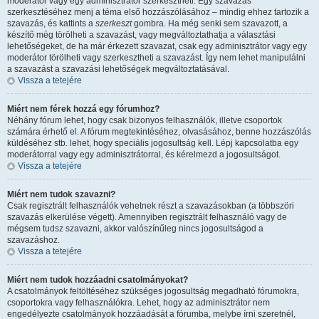
moderátor vagy egy adminisztrátor szerkesztheti. Egy szavazás
szerkesztéséhez menj a téma első hozzászólásához – mindig ehhez tartozik a
szavazás, és kattints a
szerkeszt
gombra. Ha még senki sem szavazott, a
készítő még törölheti a szavazást, vagy megváltoztathatja a választási
lehetőségeket, de ha már érkezett szavazat, csak egy adminisztrátor vagy egy
moderátor törölheti vagy szerkesztheti a szavazást. Így nem lehet manipulálni
a szavazást a szavazási lehetőségek megváltoztatásával.
Vissza a tetejére
Miért nem férek hozzá egy fórumhoz?
Néhány fórum lehet, hogy csak bizonyos felhasználók, illetve csoportok
számára érhető el. A fórum megtekintéséhez, olvasásához, benne hozzászólás
küldéséhez stb. lehet, hogy speciális jogosultság kell. Lépj kapcsolatba egy
moderátorral vagy egy adminisztrátorral, és kérelmezd a jogosultságot.
Vissza a tetejére
Miért nem tudok szavazni?
Csak regisztrált felhasználók vehetnek részt a szavazásokban (a többszöri
szavazás elkerülése végett). Amennyiben regisztrált felhasználó vagy de
mégsem tudsz szavazni, akkor valószínűleg nincs jogosultságod a
szavazáshoz.
Vissza a tetejére
Miért nem tudok hozzáadni csatolmányokat?
A csatolmányok feltöltéséhez szükséges jogosultság megadható fórumokra,
csoportokra vagy felhasználókra. Lehet, hogy az adminisztrátor nem
engedélyezte csatolmányok hozzáadását a fórumba, melybe írni szeretnél,