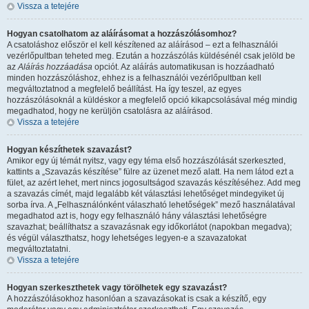
Vissza a tetejére
Hogyan csatolhatom az aláírásomat a hozzászólásomhoz?
A csatoláshoz először el kell készítened az aláírásod – ezt a felhasználói
vezérlőpultban teheted meg. Ezután a hozzászólás küldésénél csak jelöld be
az
Aláírás hozzáadása
opciót. Az aláírás automatikusan is hozzáadható
minden hozzászóláshoz, ehhez is a felhasználói vezérlőpultban kell
megváltoztatnod a megfelelő beállítást. Ha így teszel, az egyes
hozzászólásoknál a küldéskor a megfelelő opció kikapcsolásával még mindig
megadhatod, hogy ne kerüljön csatolásra az aláírásod.
Vissza a tetejére
Hogyan készíthetek szavazást?
Amikor egy új témát nyitsz, vagy egy téma első hozzászólását szerkeszted,
kattints a „Szavazás készítése” fülre az üzenet mező alatt. Ha nem látod ezt a
fület, az azért lehet, mert nincs jogosultságod szavazás készítéséhez. Add meg
a szavazás címét, majd legalább két választási lehetőséget mindegyiket új
sorba írva. A „Felhasználónként válaszható lehetőségek” mező használatával
megadhatod azt is, hogy egy felhasználó hány választási lehetőségre
szavazhat; beállíthatsz a szavazásnak egy időkorlátot (napokban megadva);
és végül választhatsz, hogy lehetséges legyen-e a szavazatokat
megváltoztatatni.
Vissza a tetejére
Hogyan szerkeszthetek vagy törölhetek egy szavazást?
A hozzászólásokhoz hasonlóan a szavazásokat is csak a készítő, egy