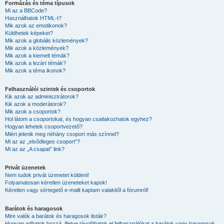
Formázás és téma típusok
Mi az a BBCode?
Használhatok HTML-t?
Mik azok az emotikonok?
Küldhetek képeket?
Mik azok a globális közlemények?
Mik azok a közlemények?
Mik azok a kiemelt témák?
Mik azok a lezárt témák?
Mik azok a téma ikonok?
Felhasználói szintek és csoportok
Kik azok az adminisztrátorok?
Kik azok a moderátorok?
Mik azok a csoportok?
Hol látom a csoportokat, és hogyan csatlakozhatok egyhez?
Hogyan lehetek csoportvezető?
Miért jelenik meg néhány csoport más színnel?
Mi az az „elsődleges csoport”?
Mi az az „A csapat” link?
Privát üzenetek
Nem tudok privát üzenetet küldeni!
Folyamatosan kéretlen üzeneteket kapok!
Kéretlen vagy sértegető e-mailt kaptam valakitől a fórumról!
Barátok és haragosok
Mire valók a barátok és haragosok listák?
Hogyan adhatok hozzá, illetve távolíthatok el felhasználókat a barátok vagy haragosok