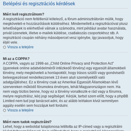
Belépési és regisztrációs kérdések
Miért kell regisztrálnom?
A regisztráció nem feltétlenül kötelező, a fórum adminisztrátorán múlik, hogy
megköveteli-e hozzászólások küldéséhez. Mindemellett a regisztrációval plusz
lehetőségek is elérhetővé válnak a számodra, mint például avatar használata,
privát üzenetek, illetve e-mailek küldése, csatlakozás csoportokhoz stb. A
regisztráció csupán néhány másodpercet vesz igénybe, így javasoljuk, hogy
éljél vele.
Vissza a tetejére
Mi az a COPPA?
A COPPA, vagyis az 1998-as „Child Online Privacy and Protection Act”
(gyerekek online adatvédelméről intézkedő törvény) egy egyesült államokbeli
törvény, mely megköveteli a honlapoktól, hogy írásos szülői vagy gondviselői
beleegyezéssel rendelkezzenek 13 éven aluli személyektől való
adatgyűjtéshez. Ez a törvény csak az Amerikai Egyesült Államokban lévő
szervereken működő fórumokra érvényes, tehát Magyarországon nem. Ha
nem vagy biztos benne, hogy ez a törvény vonatkozik-e rád vagy a fórumra,
melyre regisztrálsz, kérj jogi segítséget. Kérjük, tartsd szem előtt, hogy a phpBB
Limited nem tud jogi tanácsot adni, és az alább leírtakon kívül semmilyen
aggály esetén sem hozzájuk kell fordulni.
Vissza a tetejére
Miért nem tudok regisztrálni?
Lehet, hogy a weboldal tulajdonosa letiltotta az IP-címed vagy a regisztrálni