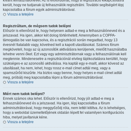
kívánt felhasználónevet. Az is előfordulhat, hogy a regisztráció kikapcsolásra
került, hogy ne tudjanak új felhasználók regisztrálni. További segítségért lépj
kapcsolatba a fórum egyik adminisztrátorával.
Vissza a tetejére
Regisztráltam, de mégsem tudok belépni
Először is ellenőrizd le, hogy helyesen adtad-e meg a felhasználóneved és a
jelszavad. Ha igen, akkor két dolog történhetett. Amennyiben a COPPA-
támogatás be van kapcsolva, és a regisztráció során megadtad, hogy 13
évesnél fiatalabb vagy, követned kell a kapott utasításokat. Számos fórum
megköveteli, hogy az új azonosítók aktiválásra kerüljenek, mielőtt használatba
lehetne venni őket. Ezt vagy egy adminisztrátornak vagy a felhasználónak kell
megtennie. Mindenesetre a regisztrációnál elvileg tájékoztatásra kerültél, hogy
szükséges-e az azonosító aktiválása. Ha kaptál egy e-mailt, akkor kövesd az
utasításait, ha nem, lehet, hogy rossz e-mail címet adtál meg, vagy a
spamszűrőd kiszűrte. Ha biztos vagy benne, hogy helyes e-mail címet adtál
meg, próbálj meg kapcsolatba lépni a fórum adminisztrátorával.
Vissza a tetejére
Miért nem tudok belépni?
Ennek számos oka lehet. Először is ellenőrizd, hogy jól adtad-e meg a
felhasználóneved és a jelszavad. Ha igen, lépj kapcsolatba a fórum
adminisztrátorával, hogy meggyőződj róla, nem lettél kitiltva. Az is lehetséges,
hogy a weboldal üzemeltetőjének oldalán lépett fel valamilyen konfigurációs
hiba, melyet javítaniuk kéne.
Vissza a tetejére