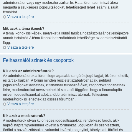
adminisztrátor vagy egy moderátor zárhat le. Ha a fórum adminisztrátora
megadta a szükséges jogosultságokat, lehetőséged lehet lezárni a saját
témáidat.
Vissza a tetejére
Mik azok a téma ikonok?
A téma ikonok kis képek, melyeket a küldő társít a hozzászólásához jelképezve
annak tartalmát. A téma ikonok használatának lehetősége az adminisztrátortól
függ.
Vissza a tetejére
Felhasználói szintek és csoportok
Kik azok az adminisztrátorok?
Az adminisztrátorok a fórum legmagasabb rangú és jogú tagjai, ők üzemeltetik,
és tartják karban. A fórum minden részletét szabályozhatják, például
jogosultságokat adhatnak, kitilthatnak felhasználókat, csoportokat hozhatnak
létre, moderátorokat nevezhetnek ki stb. attól függően, hogy a fórumalapító
milyen jogosultságokat adott a többi adminisztrátornak. Teljesjogú
moderátorok is lehetnek az összes fórumban.
Vissza a tetejére
Kik azok a moderátorok?
A moderátorok olyan különleges jogosultságokkal rendelkező tagok, akik
napról napra figyelemmel követik a fórumokat. Jogukban áll szerkeszteni,
törölni a hozzászólásokat, valamint lezárni, megnyitni, áthelyezni, törölni és