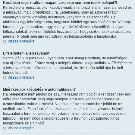
Korábban regisztráltam magam, azonban már nem tudok belépni?!
Keresd elő a regisztrációkor kapott e-mailt, ellenőrizd le a felhasználóneved és
a jelszavad, majd próbálkozz újra. Lehetséges, hogy az adminisztrátor
valamilyen okból kifolyólag inaktiválta, vagy törölte az azonosítód. Ez
utóbbinak egy lehetséges oka, hogy nem küldtél egy hozzászólást se. Néhány
fórumon ugyanis szokás, hogy bizonyos időközönként eltávolítják az olyan
felhasználókat, akik nem küldtek hozzászólást, hogy csökkentsék az adatbázis
méretét. Próbálj meg újra regisztrálni és bekapcsolódni a társalgásba.
Vissza a tetejére
Elfelejtettem a jelszavamat!
Semmi pánik! A jelszavad ugyan nem lehet utólag kideríteni, de lehetőséged
van új készítésére. Ehhez menj a belépés oldalra, majd kattints az
Elfelejtettem
a jelszavam
linkre. Kövesd az utasításokat, és rövid időn belül újra be kell
tudnod lépned.
Vissza a tetejére
Miért kerülök kiléptetésre automatikusan?
Ha belépéskor nem jelölöd be az
Emlékezzen rám
opciót, a rendszer csak egy
előre meghatározott ideig hagy belépve. Ez a viselkedés meggátolja az
azonosítóddal való visszaélést. A tartós belépve maradáshoz jelöld be az
említett opciót. Ezen funkció használata nem ajánlott, ha nyilvános helyről
használod a fórumot, például könyvtárból, internetkávézóból vagy egyetemi
laborból. Ha nem látod a jelölőnégyzetet, a fórumon valószínűleg nincs
bekapcsolva ez a funkció.
Vissza a tetejére