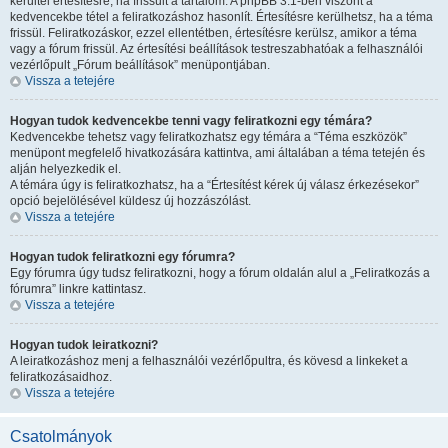
kerültél értesítésre, ha frissült a tartalom. A phpBB 3.1-ben viszont a
kedvencekbe tétel a feliratkozáshoz hasonlít. Értesítésre kerülhetsz, ha a téma
frissül. Feliratkozáskor, ezzel ellentétben, értesítésre kerülsz, amikor a téma
vagy a fórum frissül. Az értesítési beállítások testreszabhatóak a felhasználói
vezérlőpult „Fórum beállítások” menüpontjában.
Vissza a tetejére
Hogyan tudok kedvencekbe tenni vagy feliratkozni egy témára?
Kedvencekbe tehetsz vagy feliratkozhatsz egy témára a “Téma eszközök”
menüpont megfelelő hivatkozására kattintva, ami általában a téma tetején és
alján helyezkedik el.
A témára úgy is feliratkozhatsz, ha a “Értesítést kérek új válasz érkezésekor”
opció bejelölésével küldesz új hozzászólást.
Vissza a tetejére
Hogyan tudok feliratkozni egy fórumra?
Egy fórumra úgy tudsz feliratkozni, hogy a fórum oldalán alul a „Feliratkozás a
fórumra” linkre kattintasz.
Vissza a tetejére
Hogyan tudok leiratkozni?
A leiratkozáshoz menj a felhasználói vezérlőpultra, és kövesd a linkeket a
feliratkozásaidhoz.
Vissza a tetejére
Csatolmányok