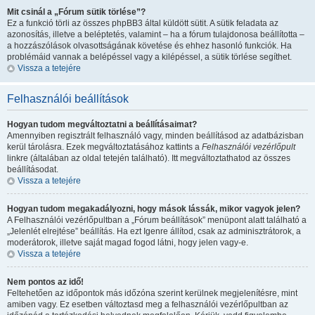
Mit csinál a „Fórum sütik törlése”?
Ez a funkció törli az összes phpBB3 által küldött sütit. A sütik feladata az
azonosítás, illetve a beléptetés, valamint – ha a fórum tulajdonosa beállította –
a hozzászólások olvasottságának követése és ehhez hasonló funkciók. Ha
problémáid vannak a belépéssel vagy a kilépéssel, a sütik törlése segíthet.
Vissza a tetejére
Felhasználói beállítások
Hogyan tudom megváltoztatni a beállításaimat?
Amennyiben regisztrált felhasználó vagy, minden beállításod az adatbázisban
kerül tárolásra. Ezek megváltoztatásához kattints a
Felhasználói vezérlőpult
linkre (általában az oldal tetején található). Itt megváltoztathatod az összes
beállításodat.
Vissza a tetejére
Hogyan tudom megakadályozni, hogy mások lássák, mikor vagyok jelen?
A Felhasználói vezérlőpultban a „Fórum beállítások” menüpont alatt található a
„Jelenlét elrejtése” beállítás. Ha ezt
Igen
re állítod, csak az adminisztrátorok, a
moderátorok, illetve saját magad fogod látni, hogy jelen vagy-e.
Vissza a tetejére
Nem pontos az idő!
Feltehetően az időpontok más időzóna szerint kerülnek megjelenítésre, mint
amiben vagy. Ez esetben változtasd meg a felhasználói vezérlőpultban az