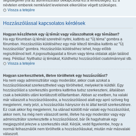
segítségével (ha az adminisztrátor bekapcsolta ezt a lehetőséget). Ez a
névtelen emberek nemkívánt leveleinek elkerülése végett szükséges.
Vissza a tetejére
Hozzászólással kapcsolatos kérdések
Hogyan készíthetek egy új témát vagy válaszolhatok egy témában?
Ha egy fórumban új témát szeretnél nyitni, kattints az "Új téma" gombra a
fórumban. Hozzászólás küldéséhez egy már létező témába kattints az "Új
hozzászólás" gombra. Hozzászólás küldéséhez lehet, hogy előbb
regisztrálnod kell. A jogosultságaidat a fórum vagy téma oldalak alján találod
meg. Például: Nyithatsz új témákat, Küldhetsz hozzászólást csatolmánnyal stb.
Vissza a tetejére
Hogyan szerkeszthetek, illetve törölhetek egy hozzászólást?
Ha nem vagy adminisztrátor vagy moderátor, akkor csak azokat a
hozzászólásokat szerkesztheted vagy törölheted, melyeket te küldtél. Egy
hozzászólást a szerkesztés gombra kattintva tudsz szerkeszteni, általában
csak a beküldés utáni korlátozott időtartamban. Abban az esetben, ha valaki
már válaszolt a hozzászólásodra, a hozzászólásod alatt egy apró szöveg fog
megjelenni, mely jelzi, a hozzászólás hányszor és ki által került szerkesztésre.
Ez csak akkor fog megjelenni, ha utánad küldött már valaki egy hozzászólást,
akkor nem, ha még nem válaszolt senki, illetve ha egy moderátor vagy egy
adminisztrátor szerkesztette a hozzászólásod, bár ők hagyhatnak egy
megjegyzést jelezve a szerkesztés okát. Kérjük, vedd figyelembe, hogy a
normál felhasználók nem törölhetik a hozzászólásukat, miután már másvalaki
válaszolt.