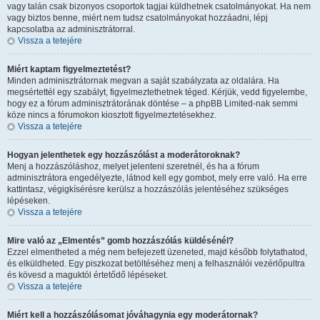
vagy talán csak bizonyos csoportok tagjai küldhetnek csatolmányokat. Ha nem
vagy biztos benne, miért nem tudsz csatolmányokat hozzáadni, lépj
kapcsolatba az adminisztrátorral.
Vissza a tetejére
Miért kaptam figyelmeztetést?
Minden adminisztrátornak megvan a saját szabályzata az oldalára. Ha
megsértettél egy szabályt, figyelmeztethetnek téged. Kérjük, vedd figyelembe,
hogy ez a fórum adminisztrátorának döntése – a phpBB Limited-nak semmi
köze nincs a fórumokon kiosztott figyelmeztetésekhez.
Vissza a tetejére
Hogyan jelenthetek egy hozzászólást a moderátoroknak?
Menj a hozzászóláshoz, melyet jelenteni szeretnél, és ha a fórum
adminisztrátora engedélyezte, látnod kell egy gombot, mely erre való. Ha erre
kattintasz, végigkísérésre kerülsz a hozzászólás jelentéséhez szükséges
lépéseken.
Vissza a tetejére
Mire való az „Elmentés” gomb hozzászólás küldésénél?
Ezzel elmentheted a még nem befejezett üzeneted, majd később folytathatod,
és elküldheted. Egy piszkozat betöltéséhez menj a felhasználói vezérlőpultra
és kövesd a maguktól értetődő lépéseket.
Vissza a tetejére
Miért kell a hozzászólásomat jóváhagynia egy moderátornak?