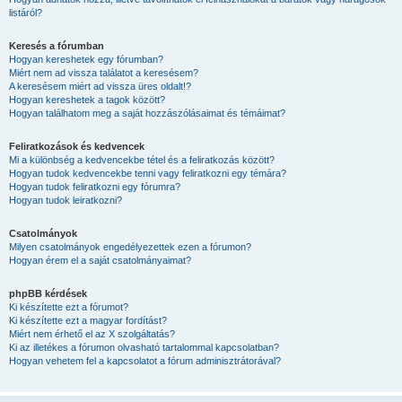
listáról?
Keresés a fórumban
Hogyan kereshetek egy fórumban?
Miért nem ad vissza találatot a keresésem?
A keresésem miért ad vissza üres oldalt!?
Hogyan kereshetek a tagok között?
Hogyan találhatom meg a saját hozzászólásaimat és témáimat?
Feliratkozások és kedvencek
Mi a különbség a kedvencekbe tétel és a feliratkozás között?
Hogyan tudok kedvencekbe tenni vagy feliratkozni egy témára?
Hogyan tudok feliratkozni egy fórumra?
Hogyan tudok leiratkozni?
Csatolmányok
Milyen csatolmányok engedélyezettek ezen a fórumon?
Hogyan érem el a saját csatolmányaimat?
phpBB kérdések
Ki készítette ezt a fórumot?
Ki készítette ezt a magyar fordítást?
Miért nem érhető el az X szolgáltatás?
Ki az illetékes a fórumon olvasható tartalommal kapcsolatban?
Hogyan vehetem fel a kapcsolatot a fórum adminisztrátorával?