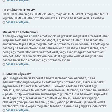
Vissza a tetejére
Használhatok HTML-t?
Nem. Nem lehetséges HTML-t küldeni, majd azt HTML-ként is megjeleníteni. A
legtöbb HTML-lel létrehozható formázás BBCode használatával is elérhető.
Vissza a tetejére
Mik azok az emotikonok?
A smiley-k vagy más néven emotikonok kis grafikák, melyekkel érzéseket lehet
kifejezni. Például a :) vidámot/boldogot, a :( szomorút jelent. A használható
emotikonok teljes listája megtalálható a hozzászólás küldésénél. Lehetőleg ne
használj túl sok emotikont, mert nehezen lesz olvasható a hozzászólás, ezért
pedig egy moderátor kiszerkesztheti őket, vagy akár az egész hozzászólást
törölheti. A fórum adminisztrátora beállíthat egy felső korlátot, melynél nem
használhatsz több emotikont egy hozzászólásban.
Vissza a tetejére
Küldhetek képeket?
Igen, megjeleníthetsz képeket a hozzászólásaidban. Azonban, ha az
adminisztrátor engedélyezte a csatolmányok hozzáadását, akkor a képeket
egyenesen a fórumra is feltöltheted. Ellenkező esetben a képeket egy
publikus, mindenki által elérhető szerveren kell tárolnod, és onnan belinkelned
– például: http://www.akarmi.hu/en-kepem.gif. Nem tudsz belinkelni képeket a
saját gépedről (hacsak az nem érhető el kívülről is), azonosítást igénylő
oldalakról (mint például freemail, gmail, yahoo postafiókok), jelszóval védett
weblapokról stb. A képek megjelenítéséhez használd az [img] BBCode címkét.
Vissza a tetejére