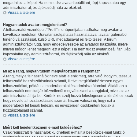
megadni ezt a képet. Ha nem tudsz avatart beállítani, lépj kapcsolatba egy
adminisztrátorral, és tájékozódj nála az okokról.
Vissza a tetejére
Hogyan tudok avatart megjeleníteni?
A felhasználói vezérlőpult “Profil” menüpontjában adhatsz meg avatart a
következő módokon: Gravatar szolgáltatás használatával, avatar galériából
történő választással, külső URL megadásával és feltöltéssel. A fórum
adminisztrátorától függ, hogy engedélyezett-e az avatarok használta, illetve
milyen módon lehet megadni ezt a képet. Ha nem tudsz avatart beállítani, lépj
kapcsolatba egy adminisztrátorral, és tájékozódj nála az okokról.
Vissza a tetejére
Mi az a rang, hogyan tudom megváltoztatni a rangomat?
A rang, mely a felhasználók neve alatt jelenik meg, arra való, hogy mutassa, a
felhasználó hozzászólásainak számát, illetve megkülönböztessen egyes
felhasználókat, például a moderátorokat és adminisztrátorokat. Általában a
felhasználók nem tudják közvetlenül megváltoztatni a rangjukat, mivel azt az
adminisztrátor állítja be. Kérünk, ne szólj hozzá feleslegesen a témákhoz, csak
hogy növeld a hozzászólásaid számát, hiszen valószínű, hogy ezt a
moderátorok fel fogják fedezni, és egyszerűen csökkenteni fogják a
hozzászólásaid számát.
Vissza a tetejére
Miért kell bejelentkeznem e-mail küldéséhez?
Csak regisztrált felhasználók küldhetnek e-mailt a beépített e-mail funkció