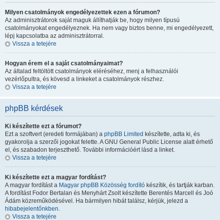
Milyen csatolmányok engedélyezettek ezen a fórumon?
Az adminisztrátorok saját maguk állíthatják be, hogy milyen típusú
csatolmányokat engedélyeznek. Ha nem vagy biztos benne, mi engedélyezett,
lépj kapcsolatba az adminisztrátorral.
Vissza a tetejére
Hogyan érem el a saját csatolmányaimat?
Az általad feltöltött csatolmányok eléréséhez, menj a felhasználói
vezérlőpultra, és kövesd a linkeket a csatolmányok részhez.
Vissza a tetejére
phpBB kérdések
Ki készítette ezt a fórumot?
Ezt a szoftvert (eredeti formájában) a
phpBB Limited
készítette, adta ki, és
gyakorolja a szerzői jogokat felette. A GNU General Public License alatt érhető
el, és szabadon terjeszthető. További információért lásd a linket.
Vissza a tetejére
Ki készítette ezt a magyar fordítást?
A magyar fordítást a
Magyar phpBB Közösség
fordító
készítik, és tartják karban.
A fordítást Fodor Bertalan és Menyhárt Zsolt készítette Berentés Marcell és Joó
Ádám közreműködésével. Ha bármilyen hibát találsz, kérjük, jelezd a
hibabejelentőnkben
.
Vissza a tetejére