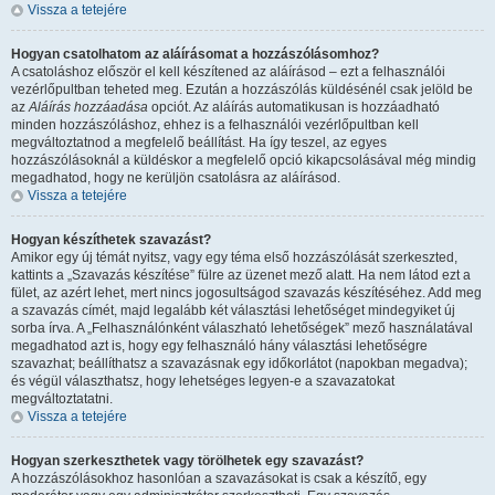
Vissza a tetejére
Hogyan csatolhatom az aláírásomat a hozzászólásomhoz?
A csatoláshoz először el kell készítened az aláírásod – ezt a felhasználói
vezérlőpultban teheted meg. Ezután a hozzászólás küldésénél csak jelöld be
az
Aláírás hozzáadása
opciót. Az aláírás automatikusan is hozzáadható
minden hozzászóláshoz, ehhez is a felhasználói vezérlőpultban kell
megváltoztatnod a megfelelő beállítást. Ha így teszel, az egyes
hozzászólásoknál a küldéskor a megfelelő opció kikapcsolásával még mindig
megadhatod, hogy ne kerüljön csatolásra az aláírásod.
Vissza a tetejére
Hogyan készíthetek szavazást?
Amikor egy új témát nyitsz, vagy egy téma első hozzászólását szerkeszted,
kattints a „Szavazás készítése” fülre az üzenet mező alatt. Ha nem látod ezt a
fület, az azért lehet, mert nincs jogosultságod szavazás készítéséhez. Add meg
a szavazás címét, majd legalább két választási lehetőséget mindegyiket új
sorba írva. A „Felhasználónként válaszható lehetőségek” mező használatával
megadhatod azt is, hogy egy felhasználó hány választási lehetőségre
szavazhat; beállíthatsz a szavazásnak egy időkorlátot (napokban megadva);
és végül választhatsz, hogy lehetséges legyen-e a szavazatokat
megváltoztatatni.
Vissza a tetejére
Hogyan szerkeszthetek vagy törölhetek egy szavazást?
A hozzászólásokhoz hasonlóan a szavazásokat is csak a készítő, egy