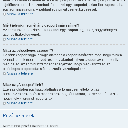
Amikor az adminisztrátor létrehoz egy csoportot, általában egy csoportvezető is
kijelölésre kerül. Ha szeretnél létrehozni egy csoportot, akkor lépj kapcsolatba
egy adminisztrátorral – például egy privát üzenet küldésével.
Vissza a tetejére
Miért jelenik meg néhány csoport más színnel?
Az adminisztrátor színeket rendelhet egy csoport tagjaihoz, hogy könnyen
azonosíthatók legyenek.
Vissza a tetejére
Mi az az „elsődleges csoport”?
Ha több csoport tagja is vagy, akkor ez a csoport határozza meg, hogy milyen
színnel jelenik meg a neved, és hogy alapból milyen csoport avatar jelenik
meg nálad. Az adminisztrátor engedélyezheti, hogy megváltoztasd az
elsődleges csoportodat a felhasználói vezérlőpultban.
Vissza a tetejére
Mi az az „A csapat” link?
Ezen az oldalon egy listát találhatsz a fórum üzemeltetőiről: az
adminisztrátorokról és a moderátorokról (utóbbiaknál jelezve például azt is,
hogy melyik fórumot moderálják).
Vissza a tetejére
Privát üzenetek
Nem tudok privát üzenetet küldeni!