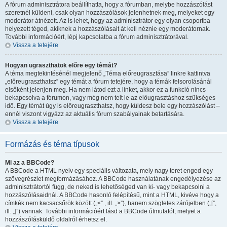
A fórum adminisztrátora beállíthatta, hogy a fórumban, melybe hozzászólást
szeretnél küldeni, csak olyan hozzászólások jelenhetnek meg, melyeket egy
moderátor átnézett. Az is lehet, hogy az adminisztrátor egy olyan csoportba
helyezett téged, akiknek a hozzászólásait át kell néznie egy moderátornak.
További információért, lépj kapcsolatba a fórum adminisztrátorával.
Vissza a tetejére
Hogyan ugraszthatok előre egy témát?
A téma megtekintésénél megjelenő „Téma előreugrasztása” linkre kattintva
„előreugraszthatsz” egy témát a fórum tetejére, hogy a témák felsorolásánál
elsőként jelenjen meg. Ha nem látod ezt a linket, akkor ez a funkció nincs
bekapcsolva a fórumon, vagy még nem telt le az előugrasztáshoz szükséges
idő. Egy témát úgy is előreugraszthatsz, hogy küldesz bele egy hozzászólást –
ennél viszont vigyázz az aktuális fórum szabályainak betartására.
Vissza a tetejére
Formázás és téma típusok
Mi az a BBCode?
A BBCode a HTML nyelv egy speciális változata, mely nagy teret enged egy
szövegrészlet megformázásához. A BBCode használatának engedélyezése az
adminisztrátortól függ, de neked is lehetőséged van ki- vagy bekapcsolni a
hozzászólásaidnál. A BBCode hasonló felépítésű, mint a HTML, kivéve hogy a
címkék nem kacsacsőrök között („<” , ill. „>”), hanem szögletes zárójelben („[”,
ill. „]”) vannak. További információért lásd a BBCode útmutatót, melyet a
hozzászólásküldő oldalról érhetsz el.