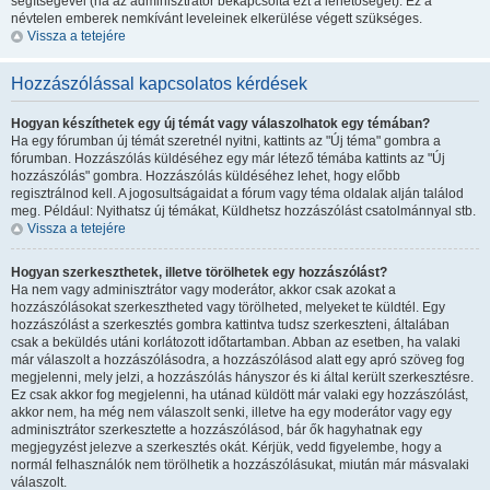
segítségével (ha az adminisztrátor bekapcsolta ezt a lehetőséget). Ez a
névtelen emberek nemkívánt leveleinek elkerülése végett szükséges.
Vissza a tetejére
Hozzászólással kapcsolatos kérdések
Hogyan készíthetek egy új témát vagy válaszolhatok egy témában?
Ha egy fórumban új témát szeretnél nyitni, kattints az "Új téma" gombra a
fórumban. Hozzászólás küldéséhez egy már létező témába kattints az "Új
hozzászólás" gombra. Hozzászólás küldéséhez lehet, hogy előbb
regisztrálnod kell. A jogosultságaidat a fórum vagy téma oldalak alján találod
meg. Például: Nyithatsz új témákat, Küldhetsz hozzászólást csatolmánnyal stb.
Vissza a tetejére
Hogyan szerkeszthetek, illetve törölhetek egy hozzászólást?
Ha nem vagy adminisztrátor vagy moderátor, akkor csak azokat a
hozzászólásokat szerkesztheted vagy törölheted, melyeket te küldtél. Egy
hozzászólást a szerkesztés gombra kattintva tudsz szerkeszteni, általában
csak a beküldés utáni korlátozott időtartamban. Abban az esetben, ha valaki
már válaszolt a hozzászólásodra, a hozzászólásod alatt egy apró szöveg fog
megjelenni, mely jelzi, a hozzászólás hányszor és ki által került szerkesztésre.
Ez csak akkor fog megjelenni, ha utánad küldött már valaki egy hozzászólást,
akkor nem, ha még nem válaszolt senki, illetve ha egy moderátor vagy egy
adminisztrátor szerkesztette a hozzászólásod, bár ők hagyhatnak egy
megjegyzést jelezve a szerkesztés okát. Kérjük, vedd figyelembe, hogy a
normál felhasználók nem törölhetik a hozzászólásukat, miután már másvalaki
válaszolt.