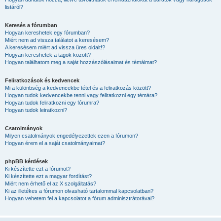
listáról?
Keresés a fórumban
Hogyan kereshetek egy fórumban?
Miért nem ad vissza találatot a keresésem?
A keresésem miért ad vissza üres oldalt!?
Hogyan kereshetek a tagok között?
Hogyan találhatom meg a saját hozzászólásaimat és témáimat?
Feliratkozások és kedvencek
Mi a különbség a kedvencekbe tétel és a feliratkozás között?
Hogyan tudok kedvencekbe tenni vagy feliratkozni egy témára?
Hogyan tudok feliratkozni egy fórumra?
Hogyan tudok leiratkozni?
Csatolmányok
Milyen csatolmányok engedélyezettek ezen a fórumon?
Hogyan érem el a saját csatolmányaimat?
phpBB kérdések
Ki készítette ezt a fórumot?
Ki készítette ezt a magyar fordítást?
Miért nem érhető el az X szolgáltatás?
Ki az illetékes a fórumon olvasható tartalommal kapcsolatban?
Hogyan vehetem fel a kapcsolatot a fórum adminisztrátorával?