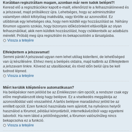
Korábban regisztráltam magam, azonban már nem tudok belépni?!
Keresd elő a regisztrációkor kapott e-mailt, ellenőrizd le a felhasználóneved és
a jelszavad, majd próbálkozz újra. Lehetséges, hogy az adminisztrátor
valamilyen okból kifolyólag inaktiválta, vagy törölte az azonosítód. Ez
utóbbinak egy lehetséges oka, hogy nem küldtél egy hozzászólást se. Néhány
fórumon ugyanis szokás, hogy bizonyos időközönként eltávolítják az olyan
felhasználókat, akik nem küldtek hozzászólást, hogy csökkentsék az adatbázis
méretét. Próbálj meg újra regisztrálni és bekapcsolódni a társalgásba.
Vissza a tetejére
Elfelejtettem a jelszavamat!
Semmi pánik! A jelszavad ugyan nem lehet utólag kideríteni, de lehetőséged
van új készítésére. Ehhez menj a belépés oldalra, majd kattints az
Elfelejtettem
a jelszavam
linkre. Kövesd az utasításokat, és rövid időn belül újra be kell
tudnod lépned.
Vissza a tetejére
Miért kerülök kiléptetésre automatikusan?
Ha belépéskor nem jelölöd be az
Emlékezzen rám
opciót, a rendszer csak egy
előre meghatározott ideig hagy belépve. Ez a viselkedés meggátolja az
azonosítóddal való visszaélést. A tartós belépve maradáshoz jelöld be az
említett opciót. Ezen funkció használata nem ajánlott, ha nyilvános helyről
használod a fórumot, például könyvtárból, internetkávézóból vagy egyetemi
laborból. Ha nem látod a jelölőnégyzetet, a fórumon valószínűleg nincs
bekapcsolva ez a funkció.
Vissza a tetejére