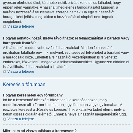
gyorsan elérheted őket, küldhetsz nekik privát üzenetet, és láthatod, hogy
éppen jelen vannak-e. A használt megjelenés támogatásától függően, a
barátok hozzászólásai kiemelve szerepelhetnek. Ha egy felhasználót
haragosként jelölsz meg, akkor a hozzászólásai alapból nem fognak
megjelenni.
Vissza a tetejére
Hogyan adhatok hozzá, illetve távolíthatok el felhasználókat a barátok vagy
haragosok listáról?
A listáidra két módon vehetsz fel felhasználókat. Minden felhasználó
profiljában található egy link, melynek segítségével felveheted a barátaid vagy
a haragosaid közé. Emellett a felhasználói vezérlőpultban is felvehetsz
embereket, közvetlenül megadva a felhasználónevüket. Ugyanezen oldalon el
is távolíthatsz felhasználókat a listáidról.
Vissza a tetejére
Keresés a fórumban
Hogyan kereshetek egy fórumban?
Írd be a keresendő kifejezést közvetlenül a keresődobozba, mely
rendelkezésre áll a fórum kezdőlapon, egy fórumban vagy egy témában. A
részletes keresést a „Részletes keresés” linkre kattintva tudod elérni, mely a
fórum összes oldalán elérhető. Ennek a helye a használt megjelenéstől függ.
Vissza a tetejére
Miért nem ad vissza találatot a keresésem?