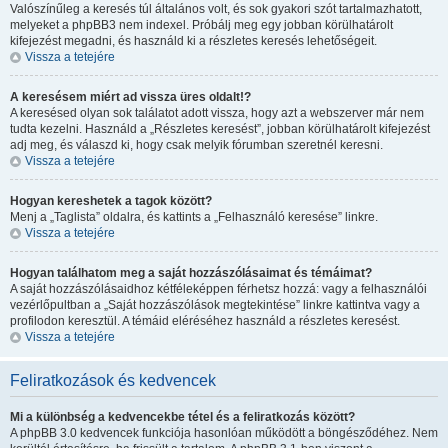
Valószínűleg a keresés túl általános volt, és sok gyakori szót tartalmazhatott,
melyeket a phpBB3 nem indexel. Próbálj meg egy jobban körülhatárolt
kifejezést megadni, és használd ki a részletes keresés lehetőségeit.
Vissza a tetejére
A keresésem miért ad vissza üres oldalt!?
A keresésed olyan sok találatot adott vissza, hogy azt a webszerver már nem
tudta kezelni. Használd a „Részletes keresést”, jobban körülhatárolt kifejezést
adj meg, és válaszd ki, hogy csak melyik fórumban szeretnél keresni.
Vissza a tetejére
Hogyan kereshetek a tagok között?
Menj a „Taglista” oldalra, és kattints a „Felhasználó keresése” linkre.
Vissza a tetejére
Hogyan találhatom meg a saját hozzászólásaimat és témáimat?
A saját hozzászólásaidhoz kétféleképpen férhetsz hozzá: vagy a felhasználói
vezérlőpultban a „Saját hozzászólások megtekintése” linkre kattintva vagy a
profilodon keresztül. A témáid eléréséhez használd a részletes keresést.
Vissza a tetejére
Feliratkozások és kedvencek
Mi a különbség a kedvencekbe tétel és a feliratkozás között?
A phpBB 3.0 kedvencek funkciója hasonlóan működött a böngésződéhez. Nem