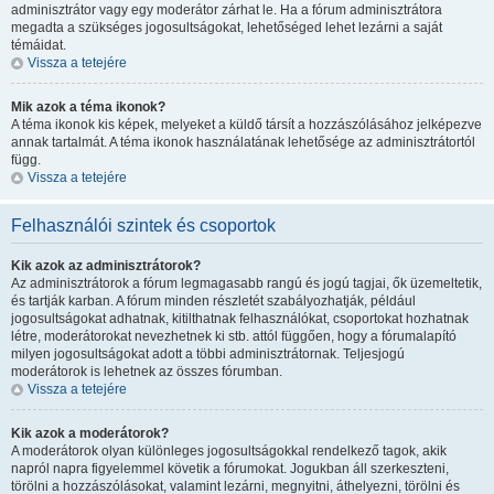
adminisztrátor vagy egy moderátor zárhat le. Ha a fórum adminisztrátora
megadta a szükséges jogosultságokat, lehetőséged lehet lezárni a saját
témáidat.
Vissza a tetejére
Mik azok a téma ikonok?
A téma ikonok kis képek, melyeket a küldő társít a hozzászólásához jelképezve
annak tartalmát. A téma ikonok használatának lehetősége az adminisztrátortól
függ.
Vissza a tetejére
Felhasználói szintek és csoportok
Kik azok az adminisztrátorok?
Az adminisztrátorok a fórum legmagasabb rangú és jogú tagjai, ők üzemeltetik,
és tartják karban. A fórum minden részletét szabályozhatják, például
jogosultságokat adhatnak, kitilthatnak felhasználókat, csoportokat hozhatnak
létre, moderátorokat nevezhetnek ki stb. attól függően, hogy a fórumalapító
milyen jogosultságokat adott a többi adminisztrátornak. Teljesjogú
moderátorok is lehetnek az összes fórumban.
Vissza a tetejére
Kik azok a moderátorok?
A moderátorok olyan különleges jogosultságokkal rendelkező tagok, akik
napról napra figyelemmel követik a fórumokat. Jogukban áll szerkeszteni,
törölni a hozzászólásokat, valamint lezárni, megnyitni, áthelyezni, törölni és