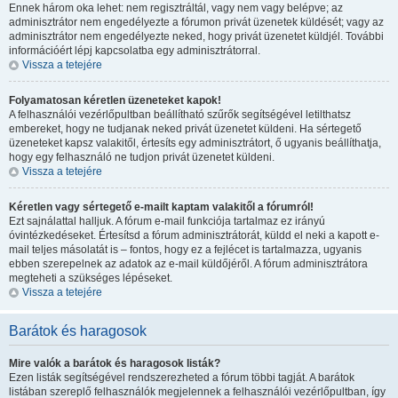
Ennek három oka lehet: nem regisztráltál, vagy nem vagy belépve; az
adminisztrátor nem engedélyezte a fórumon privát üzenetek küldését; vagy az
adminisztrátor nem engedélyezte neked, hogy privát üzenetet küldjél. További
információért lépj kapcsolatba egy adminisztrátorral.
Vissza a tetejére
Folyamatosan kéretlen üzeneteket kapok!
A felhasználói vezérlőpultban beállítható szűrők segítségével letilthatsz
embereket, hogy ne tudjanak neked privát üzenetet küldeni. Ha sértegető
üzeneteket kapsz valakitől, értesíts egy adminisztrátort, ő ugyanis beállíthatja,
hogy egy felhasználó ne tudjon privát üzenetet küldeni.
Vissza a tetejére
Kéretlen vagy sértegető e-mailt kaptam valakitől a fórumról!
Ezt sajnálattal halljuk. A fórum e-mail funkciója tartalmaz ez irányú
óvintézkedéseket. Értesítsd a fórum adminisztrátorát, küldd el neki a kapott e-
mail teljes másolatát is – fontos, hogy ez a fejlécet is tartalmazza, ugyanis
ebben szerepelnek az adatok az e-mail küldőjéről. A fórum adminisztrátora
megteheti a szükséges lépéseket.
Vissza a tetejére
Barátok és haragosok
Mire valók a barátok és haragosok listák?
Ezen listák segítségével rendszerezheted a fórum többi tagját. A barátok
listában szereplő felhasználók megjelennek a felhasználói vezérlőpultban, így