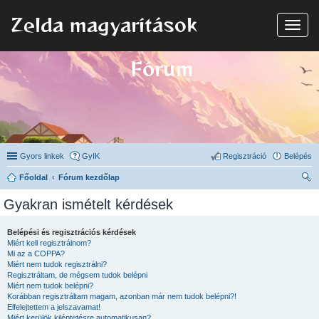
Zelda magyarítások
N
a
v
i
Fórum
g
á
c
i
ó
Gyors linkek
GyIK
Regisztráció
Belépés
Főoldal
Fórum kezdőlap
ere
Gyakran ismételt kérdések
sé
s
Belépési és regisztrációs kérdések
Miért kell regisztrálnom?
Mi az a COPPA?
Miért nem tudok regisztrálni?
Regisztráltam, de mégsem tudok belépni
Miért nem tudok belépni?
Korábban regisztráltam magam, azonban már nem tudok belépni?!
Elfelejtettem a jelszavamat!
Miért kerülök kiléptetésre automatikusan?