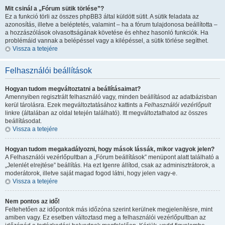
Mit csinál a „Fórum sütik törlése”?
Ez a funkció törli az összes phpBB3 által küldött sütit. A sütik feladata az
azonosítás, illetve a beléptetés, valamint – ha a fórum tulajdonosa beállította –
a hozzászólások olvasottságának követése és ehhez hasonló funkciók. Ha
problémáid vannak a belépéssel vagy a kilépéssel, a sütik törlése segíthet.
Vissza a tetejére
Felhasználói beállítások
Hogyan tudom megváltoztatni a beállításaimat?
Amennyiben regisztrált felhasználó vagy, minden beállításod az adatbázisban
kerül tárolásra. Ezek megváltoztatásához kattints a
Felhasználói vezérlőpult
linkre (általában az oldal tetején található). Itt megváltoztathatod az összes
beállításodat.
Vissza a tetejére
Hogyan tudom megakadályozni, hogy mások lássák, mikor vagyok jelen?
A Felhasználói vezérlőpultban a „Fórum beállítások” menüpont alatt található a
„Jelenlét elrejtése” beállítás. Ha ezt
Igen
re állítod, csak az adminisztrátorok, a
moderátorok, illetve saját magad fogod látni, hogy jelen vagy-e.
Vissza a tetejére
Nem pontos az idő!
Feltehetően az időpontok más időzóna szerint kerülnek megjelenítésre, mint
amiben vagy. Ez esetben változtasd meg a felhasználói vezérlőpultban az