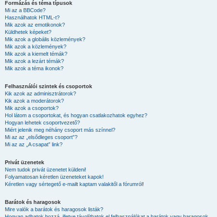
Formázás és téma típusok
Mi az a BBCode?
Használhatok HTML-t?
Mik azok az emotikonok?
Küldhetek képeket?
Mik azok a globális közlemények?
Mik azok a közlemények?
Mik azok a kiemelt témák?
Mik azok a lezárt témák?
Mik azok a téma ikonok?
Felhasználói szintek és csoportok
Kik azok az adminisztrátorok?
Kik azok a moderátorok?
Mik azok a csoportok?
Hol látom a csoportokat, és hogyan csatlakozhatok egyhez?
Hogyan lehetek csoportvezető?
Miért jelenik meg néhány csoport más színnel?
Mi az az „elsődleges csoport”?
Mi az az „A csapat” link?
Privát üzenetek
Nem tudok privát üzenetet küldeni!
Folyamatosan kéretlen üzeneteket kapok!
Kéretlen vagy sértegető e-mailt kaptam valakitől a fórumról!
Barátok és haragosok
Mire valók a barátok és haragosok listák?
Hogyan adhatok hozzá, illetve távolíthatok el felhasználókat a barátok vagy haragosok