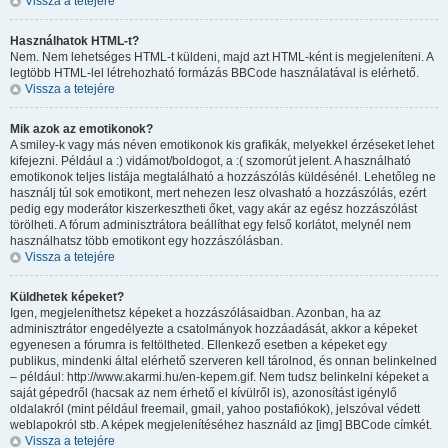
Vissza a tetejére
Használhatok HTML-t?
Nem. Nem lehetséges HTML-t küldeni, majd azt HTML-ként is megjeleníteni. A
legtöbb HTML-lel létrehozható formázás BBCode használatával is elérhető.
Vissza a tetejére
Mik azok az emotikonok?
A smiley-k vagy más néven emotikonok kis grafikák, melyekkel érzéseket lehet
kifejezni. Például a :) vidámot/boldogot, a :( szomorút jelent. A használható
emotikonok teljes listája megtalálható a hozzászólás küldésénél. Lehetőleg ne
használj túl sok emotikont, mert nehezen lesz olvasható a hozzászólás, ezért
pedig egy moderátor kiszerkesztheti őket, vagy akár az egész hozzászólást
törölheti. A fórum adminisztrátora beállíthat egy felső korlátot, melynél nem
használhatsz több emotikont egy hozzászólásban.
Vissza a tetejére
Küldhetek képeket?
Igen, megjeleníthetsz képeket a hozzászólásaidban. Azonban, ha az
adminisztrátor engedélyezte a csatolmányok hozzáadását, akkor a képeket
egyenesen a fórumra is feltöltheted. Ellenkező esetben a képeket egy
publikus, mindenki által elérhető szerveren kell tárolnod, és onnan belinkelned
– például: http://www.akarmi.hu/en-kepem.gif. Nem tudsz belinkelni képeket a
saját gépedről (hacsak az nem érhető el kívülről is), azonosítást igénylő
oldalakról (mint például freemail, gmail, yahoo postafiókok), jelszóval védett
weblapokról stb. A képek megjelenítéséhez használd az [img] BBCode címkét.
Vissza a tetejére