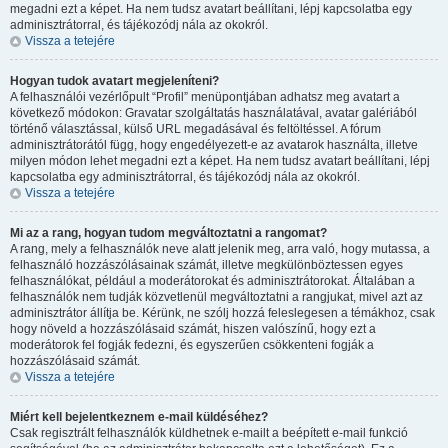
megadni ezt a képet. Ha nem tudsz avatart beállítani, lépj kapcsolatba egy
adminisztrátorral, és tájékozódj nála az okokról.
Vissza a tetejére
Hogyan tudok avatart megjeleníteni?
A felhasználói vezérlőpult “Profil” menüpontjában adhatsz meg avatart a
következő módokon: Gravatar szolgáltatás használatával, avatar galériából
történő választással, külső URL megadásával és feltöltéssel. A fórum
adminisztrátorától függ, hogy engedélyezett-e az avatarok használta, illetve
milyen módon lehet megadni ezt a képet. Ha nem tudsz avatart beállítani, lépj
kapcsolatba egy adminisztrátorral, és tájékozódj nála az okokról.
Vissza a tetejére
Mi az a rang, hogyan tudom megváltoztatni a rangomat?
A rang, mely a felhasználók neve alatt jelenik meg, arra való, hogy mutassa, a
felhasználó hozzászólásainak számát, illetve megkülönböztessen egyes
felhasználókat, például a moderátorokat és adminisztrátorokat. Általában a
felhasználók nem tudják közvetlenül megváltoztatni a rangjukat, mivel azt az
adminisztrátor állítja be. Kérünk, ne szólj hozzá feleslegesen a témákhoz, csak
hogy növeld a hozzászólásaid számát, hiszen valószínű, hogy ezt a
moderátorok fel fogják fedezni, és egyszerűen csökkenteni fogják a
hozzászólásaid számát.
Vissza a tetejére
Miért kell bejelentkeznem e-mail küldéséhez?
Csak regisztrált felhasználók küldhetnek e-mailt a beépített e-mail funkció