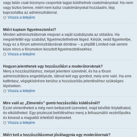
vagy talán csak bizonyos csoportok tagjai küldhetnek csatolmányokat. Ha nem
vagy biztos benne, miért nem tudsz csatolmányokat hozzáadni, lépj
kapcsolatba az adminisztrátorral.
Vissza a tetejére
Miért kaptam figyelmeztetést?
Minden adminisztrátornak megvan a saját szabályzata az oldalára. Ha
megsértettél egy szabályt, figyelmeztethetnek téged. Kérjük, vedd figyelembe,
hogy ez a fórum adminisztrátorának döntése – a phpBB Limited-nak semmi
köze nincs a fórumokon kiosztott figyelmeztetésekhez.
Vissza a tetejére
Hogyan jelenthetek egy hozzászólást a moderátoroknak?
Menj a hozzászóláshoz, melyet jelenteni szeretnél, és ha a fórum
adminisztrátora engedélyezte, látnod kell egy gombot, mely erre való. Ha erre
kattintasz, végigkísérésre kerülsz a hozzászólás jelentéséhez szükséges
lépéseken.
Vissza a tetejére
Mire való az „Elmentés” gomb hozzászólás küldésénél?
Ezzel elmentheted a még nem befejezett üzeneted, majd később folytathatod,
és elküldheted. Egy piszkozat betöltéséhez menj a felhasználói vezérlőpultra
és kövesd a maguktól értetődő lépéseket.
Vissza a tetejére
Miért kell a hozzászólásomat jóváhagynia egy moderátornak?