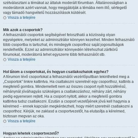
szétválasztani a témákat az általuk moderált fórumban. Általánosságban a
moderátorok azért vannak, hogy meggátolják a témába nem illő, sértegető
vagy támadó hangvételű hozzászólások küldését.
Vissza a tetejére
Mik azok a csoportok?
A felhasználói csoportok segítségével felosztható a közösség olyan
egységekre, melyeket az adminisztrátor könnyen kezelhet. Minden felhasználó
több csoportba is tartozhat, és mindegyik csoporthoz saját jogosultságok
rendelhetők. Ezzel az adminisztrátor könnyedén létrehozhat zártkörű
fórumokat, moderátorrá tehet egyszerre több felhasználót stb.
Vissza a tetejére
Hol látom a csoportokat, és hogyan csatlakozhatok egyhez?
A fórumon lévő csoportokat a felhasználói vezérlőpultban tekintheted meg a
„Csoportok” linkre kattintva. Ha csatlakozni szeretnél egy csoporthoz, kattints a
megfelelő gombra. Mindemellett nem az összes csoport
nyílt hozzáférésű
,
néhánynál jóváhagyás szükséges a csatlakozáshoz, néhány zárt, néhány
pedig egyenesen rejtett. Ha a csoport nyitott, akkor a megfelelő gombra
kattintva tudsz csatlakozni. Ezután a csoport vezetőjének jóvá kell hagynia a
kérelmed – ennek kapcsán megkérdezheti, hogy miért szeretnél csatlakozni a
csoporthoz. Kérjük, ne zaklasd a csoportvezetőt, ha elutasítja a kérelmed,
biztosan megvan az oka.
Vissza a tetejére
Hogyan lehetek csoportvezető?