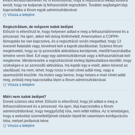
kívánt felhasználónevet. Az is előfordulhat, hogy a regisztráció kikapcsolásra
került, hogy ne tudjanak új felhasználók regisztrálni. További segítségért lépj
kapcsolatba a fórum egyik adminisztrátorával.
Vissza a tetejére
Regisztráltam, de mégsem tudok belépni
Először is ellenőrizd le, hogy helyesen adtad-e meg a felhasználóneved és a
jelszavad. Ha igen, akkor két dolog történhetett. Amennyiben a COPPA-
támogatás be van kapcsolva, és a regisztráció során megadtad, hogy 13
évesnél fiatalabb vagy, követned kell a kapott utasításokat. Számos fórum
megköveteli, hogy az új azonosítók aktiválásra kerüljenek, mielőtt használatba
lehetne venni őket. Ezt vagy egy adminisztrátornak vagy a felhasználónak kell
megtennie. Mindenesetre a regisztrációnál elvileg tájékoztatásra kerültél, hogy
szükséges-e az azonosító aktiválása. Ha kaptál egy e-mailt, akkor kövesd az
utasításait, ha nem, lehet, hogy rossz e-mail címet adtál meg, vagy a
spamszűrőd kiszűrte. Ha biztos vagy benne, hogy helyes e-mail címet adtál
meg, próbálj meg kapcsolatba lépni a fórum adminisztrátorával.
Vissza a tetejére
Miért nem tudok belépni?
Ennek számos oka lehet. Először is ellenőrizd, hogy jól adtad-e meg a
felhasználóneved és a jelszavad. Ha igen, lépj kapcsolatba a fórum
adminisztrátorával, hogy meggyőződj róla, nem lettél kitiltva. Az is lehetséges,
hogy a weboldal üzemeltetőjének oldalán lépett fel valamilyen konfigurációs
hiba, melyet javítaniuk kéne.
Vissza a tetejére