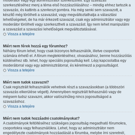
moderátor vagy egy adminisztrátor szerkesztheti. Egy szavazás
szerkesztéséhez menj a téma első hozzászólásához – mindig ehhez tartozik a
szavazás, és kattints a
szerkeszt
gombra. Ha még senki sem szavazott, a
készítő még törölheti a szavazást, vagy megváltoztathatja a választási
lehetőségeket, de ha már érkezett szavazat, csak egy adminisztrátor vagy egy
moderátor törölheti vagy szerkesztheti a szavazást. Így nem lehet manipulálni
a szavazást a szavazási lehetőségek megváltoztatásával.
Vissza a tetejére
Miért nem férek hozzá egy fórumhoz?
Néhány fórum lehet, hogy csak bizonyos felhasználók, illetve csoportok
számára érhető el. A fórum megtekintéséhez, olvasásához, benne hozzászólás
küldéséhez stb. lehet, hogy speciális jogosultság kell. Lépj kapcsolatba egy
moderátorral vagy egy adminisztrátorral, és kérelmezd a jogosultságot.
Vissza a tetejére
Miért nem tudok szavazni?
Csak regisztrált felhasználók vehetnek részt a szavazásokban (a többszöri
szavazás elkerülése végett). Amennyiben regisztrált felhasználó vagy de
mégsem tudsz szavazni, akkor valószínűleg nincs jogosultságod a
szavazáshoz.
Vissza a tetejére
Miért nem tudok hozzáadni csatolmányokat?
A csatolmányok feltöltéséhez szükséges jogosultság megadható fórumokra,
csoportokra vagy felhasználókra. Lehet, hogy az adminisztrátor nem
engedélyezte csatolmányok hozzáadását a fórumba, melybe írni szeretnél,