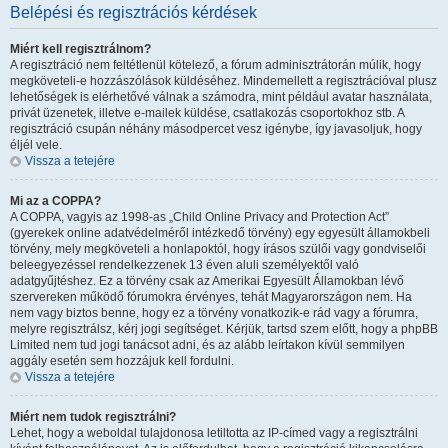
Belépési és regisztrációs kérdések
Miért kell regisztrálnom?
A regisztráció nem feltétlenül kötelező, a fórum adminisztrátorán múlik, hogy
megköveteli-e hozzászólások küldéséhez. Mindemellett a regisztrációval plusz
lehetőségek is elérhetővé válnak a számodra, mint például avatar használata,
privát üzenetek, illetve e-mailek küldése, csatlakozás csoportokhoz stb. A
regisztráció csupán néhány másodpercet vesz igénybe, így javasoljuk, hogy
éljél vele.
Vissza a tetejére
Mi az a COPPA?
A COPPA, vagyis az 1998-as „Child Online Privacy and Protection Act”
(gyerekek online adatvédelméről intézkedő törvény) egy egyesült államokbeli
törvény, mely megköveteli a honlapoktól, hogy írásos szülői vagy gondviselői
beleegyezéssel rendelkezzenek 13 éven aluli személyektől való
adatgyűjtéshez. Ez a törvény csak az Amerikai Egyesült Államokban lévő
szervereken működő fórumokra érvényes, tehát Magyarországon nem. Ha
nem vagy biztos benne, hogy ez a törvény vonatkozik-e rád vagy a fórumra,
melyre regisztrálsz, kérj jogi segítséget. Kérjük, tartsd szem előtt, hogy a phpBB
Limited nem tud jogi tanácsot adni, és az alább leírtakon kívül semmilyen
aggály esetén sem hozzájuk kell fordulni.
Vissza a tetejére
Miért nem tudok regisztrálni?
Lehet, hogy a weboldal tulajdonosa letiltotta az IP-címed vagy a regisztrálni