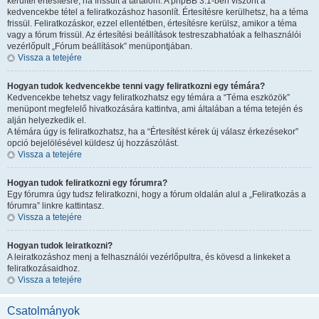
kerültél értesítésre, ha frissült a tartalom. A phpBB 3.1-ben viszont a
kedvencekbe tétel a feliratkozáshoz hasonlít. Értesítésre kerülhetsz, ha a téma
frissül. Feliratkozáskor, ezzel ellentétben, értesítésre kerülsz, amikor a téma
vagy a fórum frissül. Az értesítési beállítások testreszabhatóak a felhasználói
vezérlőpult „Fórum beállítások” menüpontjában.
Vissza a tetejére
Hogyan tudok kedvencekbe tenni vagy feliratkozni egy témára?
Kedvencekbe tehetsz vagy feliratkozhatsz egy témára a “Téma eszközök”
menüpont megfelelő hivatkozására kattintva, ami általában a téma tetején és
alján helyezkedik el.
A témára úgy is feliratkozhatsz, ha a “Értesítést kérek új válasz érkezésekor”
opció bejelölésével küldesz új hozzászólást.
Vissza a tetejére
Hogyan tudok feliratkozni egy fórumra?
Egy fórumra úgy tudsz feliratkozni, hogy a fórum oldalán alul a „Feliratkozás a
fórumra” linkre kattintasz.
Vissza a tetejére
Hogyan tudok leiratkozni?
A leiratkozáshoz menj a felhasználói vezérlőpultra, és kövesd a linkeket a
feliratkozásaidhoz.
Vissza a tetejére
Csatolmányok