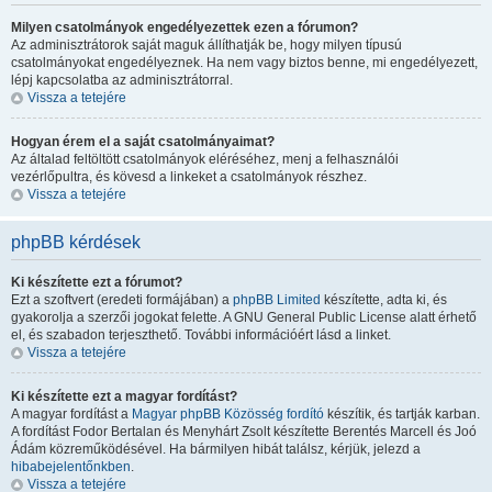
Milyen csatolmányok engedélyezettek ezen a fórumon?
Az adminisztrátorok saját maguk állíthatják be, hogy milyen típusú
csatolmányokat engedélyeznek. Ha nem vagy biztos benne, mi engedélyezett,
lépj kapcsolatba az adminisztrátorral.
Vissza a tetejére
Hogyan érem el a saját csatolmányaimat?
Az általad feltöltött csatolmányok eléréséhez, menj a felhasználói
vezérlőpultra, és kövesd a linkeket a csatolmányok részhez.
Vissza a tetejére
phpBB kérdések
Ki készítette ezt a fórumot?
Ezt a szoftvert (eredeti formájában) a
phpBB Limited
készítette, adta ki, és
gyakorolja a szerzői jogokat felette. A GNU General Public License alatt érhető
el, és szabadon terjeszthető. További információért lásd a linket.
Vissza a tetejére
Ki készítette ezt a magyar fordítást?
A magyar fordítást a
Magyar phpBB Közösség
fordító
készítik, és tartják karban.
A fordítást Fodor Bertalan és Menyhárt Zsolt készítette Berentés Marcell és Joó
Ádám közreműködésével. Ha bármilyen hibát találsz, kérjük, jelezd a
hibabejelentőnkben
.
Vissza a tetejére