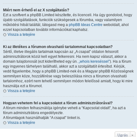
Miért nem érhető el az X szolgáltatás?
Ezt a szoftvert a phpBB Limited készítette, és licenceli. Ha úgy gondolod, hogy
újabb szolgáltatások, funkciók szükségesek a fórumba, vagy valamilyen
működési hibát találtál, látogasd meg a
phpBB Ideas Centre
weboldalt, ahol
ezzel kapcsolatban további információkat kaphatsz.
Vissza a tetejére
Ki az illetékes a fórumon olvasható tartalommal kapcsolatban?
Sértő, illetve illegális tartalmak kapcsán az „A csapat” oldalon felsorolt
adminisztrátorok közül kell egyet felkeresni. Ha nem kapsz választ, akkor a
domain tulajdonosát (ezt kiderítheted egy ún.
„whois kereséssel”
). Ha a fórum
egy ingyenes tárhelyen található, akkor azt a szolgáltatót értesítsd. Kérjük,
vedd figyelembe, hogy a phpBB Limited-nek és a Magyar phpBB Közösségnek
semmilyen köze, hozzáférése vagy beleszólása nincs a fórumon olvasható
tartalomhoz, ezért nem tehető semmilyen módon felelőssé amiatt, hogy ki mire
használja ezt a fórumot.
Vissza a tetejére
Hogyan vehetem fel a kapcsolatot a fórum adminisztrátorával?
A fórum minden felhasználója igénybe veheti a “Kapcsolat oldalt”, ha azt a
fórum adminisztrátora engedélyezte.
A fórumtagok használhatják “A csapat” linket is.
Vissza a tetejére
Ugrás