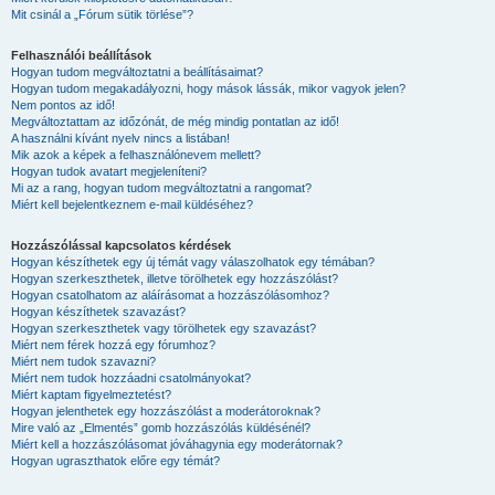
Mit csinál a „Fórum sütik törlése”?
Felhasználói beállítások
Hogyan tudom megváltoztatni a beállításaimat?
Hogyan tudom megakadályozni, hogy mások lássák, mikor vagyok jelen?
Nem pontos az idő!
Megváltoztattam az időzónát, de még mindig pontatlan az idő!
A használni kívánt nyelv nincs a listában!
Mik azok a képek a felhasználónevem mellett?
Hogyan tudok avatart megjeleníteni?
Mi az a rang, hogyan tudom megváltoztatni a rangomat?
Miért kell bejelentkeznem e-mail küldéséhez?
Hozzászólással kapcsolatos kérdések
Hogyan készíthetek egy új témát vagy válaszolhatok egy témában?
Hogyan szerkeszthetek, illetve törölhetek egy hozzászólást?
Hogyan csatolhatom az aláírásomat a hozzászólásomhoz?
Hogyan készíthetek szavazást?
Hogyan szerkeszthetek vagy törölhetek egy szavazást?
Miért nem férek hozzá egy fórumhoz?
Miért nem tudok szavazni?
Miért nem tudok hozzáadni csatolmányokat?
Miért kaptam figyelmeztetést?
Hogyan jelenthetek egy hozzászólást a moderátoroknak?
Mire való az „Elmentés” gomb hozzászólás küldésénél?
Miért kell a hozzászólásomat jóváhagynia egy moderátornak?
Hogyan ugraszthatok előre egy témát?