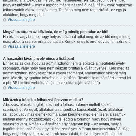
időzónád a tartózkodási helyednek megfelelően. Kérjük, vedd figyelembe,
hogy az időzónát – mint a legtöbb más felhasználói beállítást – csak regisztrált
felhasználók változtathatják meg. Tehát ha még nem regisztráltál, ez egy jó
alakalom, hogy megtedd.
Vissza a tetejére
Megváltoztattam az időzónát, de még mindig pontatlan az idő!
Ha biztos vagy benne, hogy helyes időzónát adtál meg, de az idő még mindig
más, akkor a szerver órája pontatlan. Kérjük, értesíts erről egy adminisztrátort.
Vissza a tetejére
A használni kívánt nyelv nincs a listában!
Ennek az az oka, hogy az adminisztrátor nem telepítette a megfelelő nyelvi
csomagot, vagy hogy még nem készült fordítás a kívánt nyelvre. Kérd meg az
adminisztrátort, hogy telepítse a nyelvi csomagot, amennyiben viszont még
nem létezik, nyugodtan készítsd el a fordítást. További információért keresd fel
a phpBB Limited weboldalát (a link az oldal alján található).
Vissza a tetejére
Mik azok a képek a felhasználónevem mellett?
A hozzászólások megtekintésénél a felhasználónév mellett két kép
szerepelhet. Az egyik általában a rangodhoz kapcsolódik (ezek általában
csillagok vagy más elemek formájában kerülnek megjelenítésre, a számuk
mutatja mennyi hozzászólást küldtél eddig a fórumon, vagy hogy milyen
státuszod van). A másik – általában egy nagyobb kép – az avatar, mely a
legtöbb felhasználónak egyedi és személyes. A fórum adminisztrátorától függ,
hogy engedélyezett-e az avatarok használata, illetve milyen módot lehet