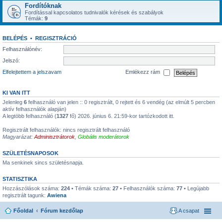
Fordítóknak
Fordítással kapcsolatos tudnivalók kérések és szabályok
Témák:
9
BELÉPÉS
•
REGISZTRÁCIÓ
Felhasználónév:
Jelszó:
Elfelejtettem a jelszavam
Emlékezz rám
KI VAN ITT
Jelenleg
6
felhasználó van jelen :: 0 regisztrált, 0 rejtett és 6 vendég (az elmúlt 5 percben
aktív felhasználók alapján)
A legtöbb felhasználó (
1327
fő) 2026. június 6. 21:59-kor tartózkodott itt.
Regisztrált felhasználók: nincs regisztrált felhasználó
Magyarázat:
Adminisztrátorok
,
Globális moderátorok
SZÜLETÉSNAPOSOK
Ma senkinek sincs születésnapja.
STATISZTIKA
Hozzászólások száma:
224
• Témák száma:
27
• Felhasználók száma:
77
• Legújabb
regisztrált tagunk:
Awiena
Főoldal
Fórum kezdőlap
A csapat