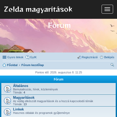
Zelda magyarítások
N
a
v
i
Fórum
g
á
c
i
ó
Gyors linkek
GyIK
Regisztráció
Belépés
Főoldal
Fórum kezdőlap
ere
Pontos idő: 2026. augusztus 8. 11:25
sé
Fórum
s
Általános
Bemutatkozás, hírek, közlemények
Témák:
4
Magyarítások
Az eddig elkészült magyarítások és a hozzá kapcsolodó témák
Témák:
13
Linkek
Hasznos oldalak és programok gyűjteménye