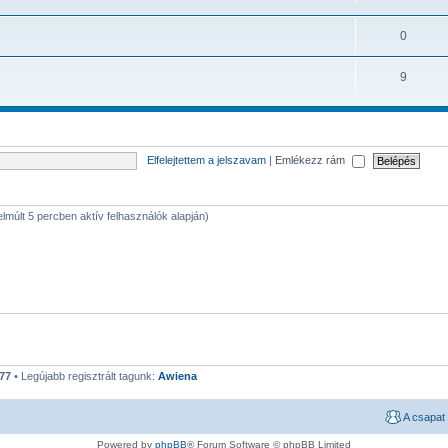
0
9
Elfelejtettem a jelszavam
|
Emlékezz rám
 elmúlt 5 percben aktív felhasználók alapján)
77
• Legújabb regisztrált tagunk:
Awiena
A csapat
Powered by
phpBB
® Forum Software © phpBB Limited