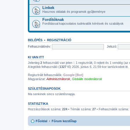
Linkek
Hasznos oldalak és programok gyűjteménye
Fordítóknak
Fordítással kapcsolatos tudnivalók kérések és szabályok
BELÉPÉS
•
REGISZTRÁCIÓ
Felhasználónév:
Jelszó:
KI VAN ITT
Jelenleg
2
felhasználó van jelen :: 1 regisztrált, 0 rejtett és 1 vendég (az
A legtöbb felhasználó (
1327
fő) 2026. június 6. 21:59-kor tartózkodott itt.
Regisztrált felhasználók:
Google [Bot]
Magyarázat:
Adminisztrátorok
,
Globális moderátorok
SZÜLETÉSNAPOSOK
Ma senkinek sincs születésnapja.
STATISZTIKA
Hozzászólások száma:
224
• Témák száma:
27
• Felhasználók száma:
Főoldal
Fórum kezdőlap