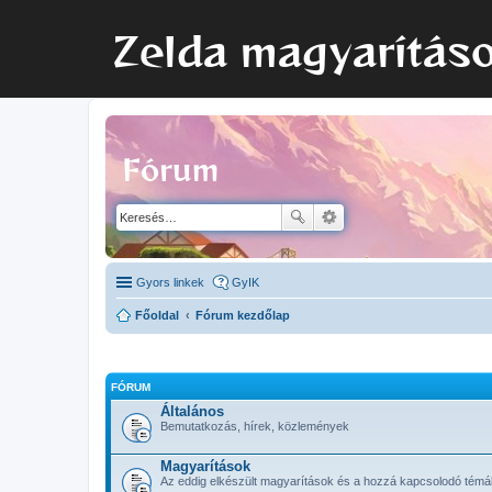
Zelda magyarítás
Fórum
Gyors linkek
GyIK
Főoldal
Fórum kezdőlap
FÓRUM
Általános
Bemutatkozás, hírek, közlemények
Magyarítások
Az eddig elkészült magyarítások és a hozzá kapcsolodó témá