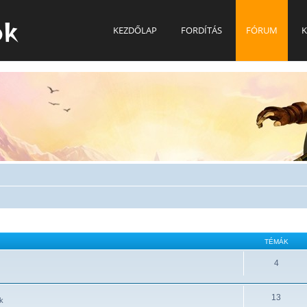
ok
KEZDŐLAP
FORDÍTÁS
FÓRUM
K
TÉMÁK
4
13
k