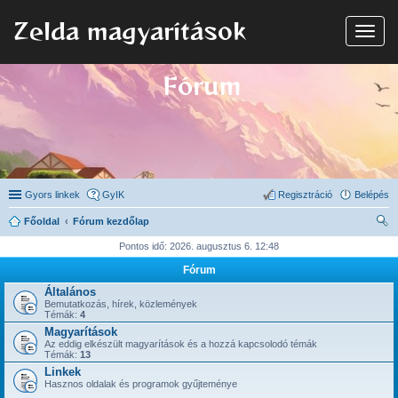
Zelda magyarítások
N
a
v
i
Fórum
g
á
c
i
ó
Gyors linkek
GyIK
Regisztráció
Belépés
Főoldal
Fórum kezdőlap
ere
Pontos idő: 2026. augusztus 6. 12:48
sé
Fórum
s
Általános
Bemutatkozás, hírek, közlemények
Témák:
4
Magyarítások
Az eddig elkészült magyarítások és a hozzá kapcsolodó témák
Témák:
13
Linkek
Hasznos oldalak és programok gyűjteménye