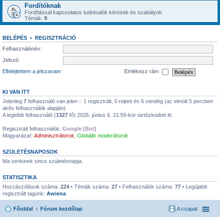
Fordítóknak
Fordítással kapcsolatos tudnivalók kérések és szabályok
Témák:
9
BELÉPÉS
•
REGISZTRÁCIÓ
Felhasználónév:
Jelszó:
Elfelejtettem a jelszavam
Emlékezz rám
KI VAN ITT
Jelenleg
7
felhasználó van jelen :: 1 regisztrált, 0 rejtett és 6 vendég (az elmúlt 5 percben
aktív felhasználók alapján)
A legtöbb felhasználó (
1327
fő) 2026. június 6. 21:59-kor tartózkodott itt.
Regisztrált felhasználók:
Google [Bot]
Magyarázat:
Adminisztrátorok
,
Globális moderátorok
SZÜLETÉSNAPOSOK
Ma senkinek sincs születésnapja.
STATISZTIKA
Hozzászólások száma:
224
• Témák száma:
27
• Felhasználók száma:
77
• Legújabb
regisztrált tagunk:
Awiena
Főoldal
Fórum kezdőlap
A csapat