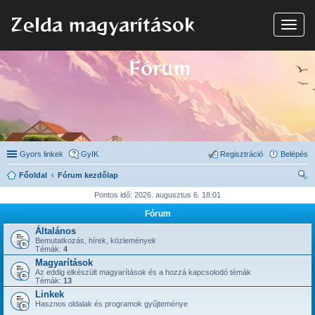
Zelda magyarítások
N
a
v
i
Fórum
g
á
c
i
ó
Gyors linkek
GyIK
Regisztráció
Belépés
Főoldal
Fórum kezdőlap
ere
Pontos idő: 2026. augusztus 6. 18:01
sé
Fórum
s
Általános
Bemutatkozás, hírek, közlemények
Témák:
4
Magyarítások
Az eddig elkészült magyarítások és a hozzá kapcsolodó témák
Témák:
13
Linkek
Hasznos oldalak és programok gyűjteménye