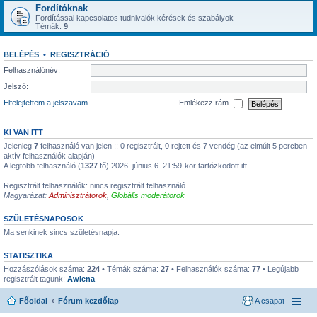
Fordítóknak
Fordítással kapcsolatos tudnivalók kérések és szabályok
Témák:
9
BELÉPÉS
•
REGISZTRÁCIÓ
Felhasználónév:
Jelszó:
Elfelejtettem a jelszavam
Emlékezz rám
KI VAN ITT
Jelenleg
7
felhasználó van jelen :: 0 regisztrált, 0 rejtett és 7 vendég (az elmúlt 5 percben
aktív felhasználók alapján)
A legtöbb felhasználó (
1327
fő) 2026. június 6. 21:59-kor tartózkodott itt.
Regisztrált felhasználók: nincs regisztrált felhasználó
Magyarázat:
Adminisztrátorok
,
Globális moderátorok
SZÜLETÉSNAPOSOK
Ma senkinek sincs születésnapja.
STATISZTIKA
Hozzászólások száma:
224
• Témák száma:
27
• Felhasználók száma:
77
• Legújabb
regisztrált tagunk:
Awiena
Főoldal
Fórum kezdőlap
A csapat