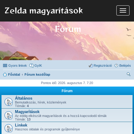
Zelda magyarítások
N
a
v
i
Fórum
g
á
c
i
ó
Gyors linkek
GyIK
Regisztráció
Belépés
Főoldal
Fórum kezdőlap
ere
Pontos idő: 2026. augusztus 7. 7:20
sé
Fórum
s
Általános
Bemutatkozás, hírek, közlemények
Témák:
4
Magyarítások
Az eddig elkészült magyarítások és a hozzá kapcsolodó témák
Témák:
13
Linkek
Hasznos oldalak és programok gyűjteménye