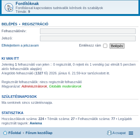
Fordítóknak
Fordítással kapcsolatos tudnivalók kérések és szabályok
Témák:
9
BELÉPÉS
•
REGISZTRÁCIÓ
Felhasználónév:
Jelszó:
Elfelejtettem a jelszavam
Emlékezz rám
KI VAN ITT
Jelenleg
1
felhasználó van jelen :: 0 regisztrált, 0 rejtett és 1 vendég (az elmúlt 5 percben
aktív felhasználók alapján)
A legtöbb felhasználó (
1327
fő) 2026. június 6. 21:59-kor tartózkodott itt.
Regisztrált felhasználók: nincs regisztrált felhasználó
Magyarázat:
Adminisztrátorok
,
Globális moderátorok
SZÜLETÉSNAPOSOK
Ma senkinek sincs születésnapja.
STATISZTIKA
Hozzászólások száma:
224
• Témák száma:
27
• Felhasználók száma:
77
• Legújabb
regisztrált tagunk:
Awiena
Főoldal
Fórum kezdőlap
A csapat