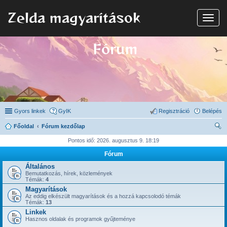
Zelda magyarítások
N
a
v
i
Fórum
g
á
c
i
ó
Gyors linkek
GyIK
Regisztráció
Belépés
Főoldal
Fórum kezdőlap
ere
Pontos idő: 2026. augusztus 9. 18:19
sé
Fórum
s
Általános
Bemutatkozás, hírek, közlemények
Témák:
4
Magyarítások
Az eddig elkészült magyarítások és a hozzá kapcsolodó témák
Témák:
13
Linkek
Hasznos oldalak és programok gyűjteménye