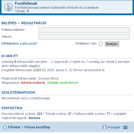
Fordítóknak
Fordítással kapcsolatos tudnivalók kérések és szabályok
Témák:
9
BELÉPÉS
•
REGISZTRÁCIÓ
Felhasználónév:
Jelszó:
Elfelejtettem a jelszavam
Emlékezz rám
KI VAN ITT
Jelenleg
8
felhasználó van jelen :: 1 regisztrált, 0 rejtett és 7 vendég (az elmúlt 5 percben
aktív felhasználók alapján)
A legtöbb felhasználó (
1327
fő) 2026. június 6. 21:59-kor tartózkodott itt.
Regisztrált felhasználók:
Google [Bot]
Magyarázat:
Adminisztrátorok
,
Globális moderátorok
SZÜLETÉSNAPOSOK
Ma senkinek sincs születésnapja.
STATISZTIKA
Hozzászólások száma:
224
• Témák száma:
27
• Felhasználók száma:
77
• Legújabb
regisztrált tagunk:
Awiena
Főoldal
Fórum kezdőlap
A csapat