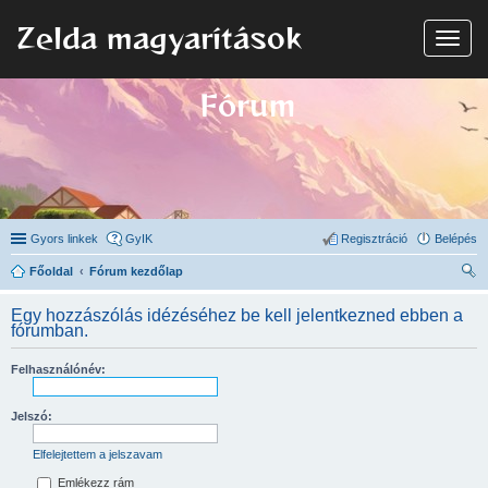
Zelda magyarítások
N
a
v
i
Fórum
g
á
c
i
ó
Gyors linkek
GyIK
Regisztráció
Belépés
Főoldal
Fórum kezdőlap
ere
Egy hozzászólás idézéséhez be kell jelentkezned ebben a
sé
fórumban.
s
Felhasználónév:
Jelszó:
Elfelejtettem a jelszavam
Emlékezz rám