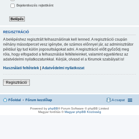
Bejelentkezés rejtettként
REGISZTRÁCIÓ
A belépéshez regisztrált felhasználónak kell lenned. A regisztráció csupán
néhány másodpercet vesz igénybe, de számos előnnyel jár, az adminisztrátor
például így tud külön jogosultságokat adni. A regisztráció előtt győződj meg
róla, hogy elfogadod a felhasználási feltételeinket, valamint egyetértesz az
adatvédelmi nyilatkozatunkkal. Kérjük, olvasd el a fórumok szabályait is!
Használati feltételek
|
Adatvédelmi nyilatkozat
Regisztráció
Főoldal
Fórum kezdőlap
A csapat
Powered by
phpBB
® Forum Software © phpBB Limited
Magyar fordítás ©
Magyar phpBB Közösség