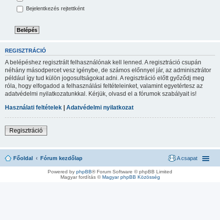
Bejelentkezés rejtettként
REGISZTRÁCIÓ
A belépéshez regisztrált felhasználónak kell lenned. A regisztráció csupán
néhány másodpercet vesz igénybe, de számos előnnyel jár, az adminisztrátor
például így tud külön jogosultságokat adni. A regisztráció előtt győződj meg
róla, hogy elfogadod a felhasználási feltételeinket, valamint egyetértesz az
adatvédelmi nyilatkozatunkkal. Kérjük, olvasd el a fórumok szabályait is!
Használati feltételek
|
Adatvédelmi nyilatkozat
Regisztráció
Főoldal
Fórum kezdőlap
A csapat
Powered by
phpBB
® Forum Software © phpBB Limited
Magyar fordítás ©
Magyar phpBB Közösség