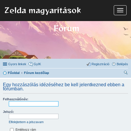
Zelda magyarítások
N
a
v
i
Fórum
g
á
c
i
ó
Gyors linkek
GyIK
Regisztráció
Belépés
Főoldal
Fórum kezdőlap
ere
Egy hozzászólás idézéséhez be kell jelentkezned ebben a
sé
fórumban.
s
Felhasználónév:
Jelszó:
Elfelejtettem a jelszavam
Emlékezz rám