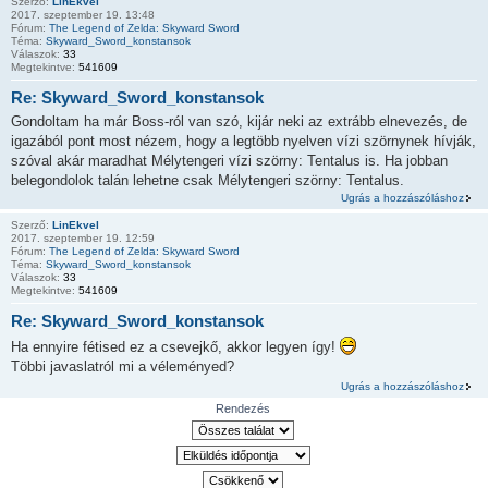
Szerző:
LinEkvel
2017. szeptember 19. 13:48
Fórum:
The Legend of Zelda: Skyward Sword
Téma:
Skyward_Sword_konstansok
Válaszok:
33
Megtekintve:
541609
Re: Skyward_Sword_konstansok
Gondoltam ha már Boss-ról van szó, kijár neki az extrább elnevezés, de
igazából pont most nézem, hogy a legtöbb nyelven vízi szörnynek hívják,
szóval akár maradhat Mélytengeri vízi szörny: Tentalus is. Ha jobban
belegondolok talán lehetne csak Mélytengeri szörny: Tentalus.
Ugrás a hozzászóláshoz
Szerző:
LinEkvel
2017. szeptember 19. 12:59
Fórum:
The Legend of Zelda: Skyward Sword
Téma:
Skyward_Sword_konstansok
Válaszok:
33
Megtekintve:
541609
Re: Skyward_Sword_konstansok
Ha ennyire fétised ez a csevejkő, akkor legyen így!
Többi javaslatról mi a véleményed?
Ugrás a hozzászóláshoz
Rendezés