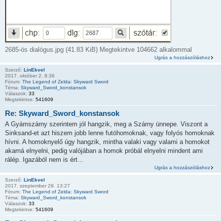
2685-ös dialógus.jpg (41.83 KiB) Megtekintve 104662 alkalommal
Ugrás a hozzászóláshoz
Szerző:
LinEkvel
2017. október 2. 8:36
Fórum:
The Legend of Zelda: Skyward Sword
Téma:
Skyward_Sword_konstansok
Válaszok:
33
Megtekintve:
541609
Re: Skyward_Sword_konstansok
A Gyámszárny szerintem jól hangzik, meg a Szárny ünnepe. Viszont a
Sinksand-et azt hiszem jobb lenne futóhomoknak, vagy folyós homoknak
hívni. A homoknyelő úgy hangzik, mintha valaki vagy valami a homokot
akarná elnyelni, pedig valójában a homok próbál elnyelni mindent ami
rálép. Igazából nem is ért...
Ugrás a hozzászóláshoz
Szerző:
LinEkvel
2017. szeptember 29. 13:27
Fórum:
The Legend of Zelda: Skyward Sword
Téma:
Skyward_Sword_konstansok
Válaszok:
33
Megtekintve:
541609