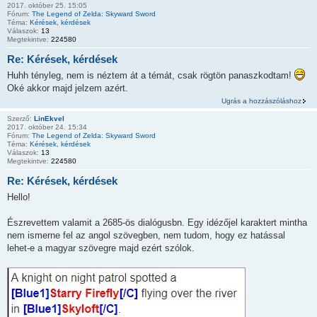
2017. október 25. 15:05
Fórum:
The Legend of Zelda: Skyward Sword
Téma:
Kérések, kérdések
Válaszok:
13
Megtekintve:
224580
Re: Kérések, kérdések
Huhh tényleg, nem is néztem át a témát, csak rögtön panaszkodtam!
Oké akkor majd jelzem azért.
Ugrás a hozzászóláshoz
Szerző:
LinEkvel
2017. október 24. 15:34
Fórum:
The Legend of Zelda: Skyward Sword
Téma:
Kérések, kérdések
Válaszok:
13
Megtekintve:
224580
Re: Kérések, kérdések
Hello!
Észrevettem valamit a 2685-ös dialógusbn. Egy idézőjel karaktert mintha
nem ismerne fel az angol szövegben, nem tudom, hogy ez hatással
lehet-e a magyar szövegre majd ezért szólok.