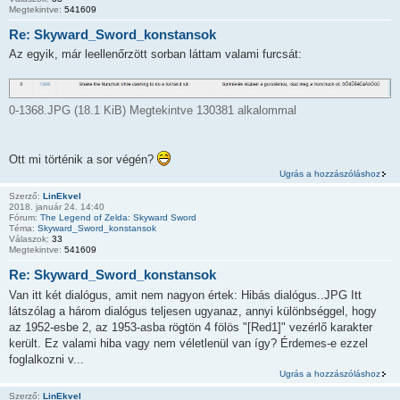
Megtekintve:
541609
Re: Skyward_Sword_konstansok
Az egyik, már leellenőrzött sorban láttam valami furcsát:
0-1368.JPG (18.1 KiB) Megtekintve 130381 alkalommal
Ott mi történik a sor végén?
Ugrás a hozzászóláshoz
Szerző:
LinEkvel
2018. január 24. 14:40
Fórum:
The Legend of Zelda: Skyward Sword
Téma:
Skyward_Sword_konstansok
Válaszok:
33
Megtekintve:
541609
Re: Skyward_Sword_konstansok
Van itt két dialógus, amit nem nagyon értek: Hibás dialógus..JPG Itt
látszólag a három dialógus teljesen ugyanaz, annyi különbséggel, hogy
az 1952-esbe 2, az 1953-asba rögtön 4 fölös "[Red1]" vezérlő karakter
került. Ez valami hiba vagy nem véletlenül van így? Érdemes-e ezzel
foglalkozni v...
Ugrás a hozzászóláshoz
Szerző:
LinEkvel