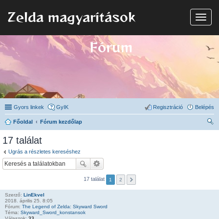
Zelda magyarítások
N
a
v
i
Fórum
g
á
c
i
ó
Gyors linkek
GyIK
Regisztráció
Belépés
Főoldal
Fórum kezdőlap
ere
17 találat
sé
Ugrás a részletes kereséshez
s
17 találat
1
2
Szerző:
LinEkvel
2018. április 25. 8:05
Fórum:
The Legend of Zelda: Skyward Sword
Téma:
Skyward_Sword_konstansok
Válaszok:
33