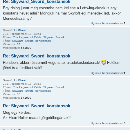
Re: Skyward_Sword_konstansok
Egy dolog jutott még eszembe nem kellene a Loftwing-eknek is egy
konstans nevet adni? Mondjuk ha már Skyloft egi menedék lett, akkor
Menedékszárny?
Ugrás a hozzászóláshoz
Szerző:
LinEkvel
2017. szeptember 19. 14:54
Fórum:
The Legend of Zelda: Skyward Sword
Téma:
Skyward_Sword_konstansok
Válaszok:
33
Megtekintve:
541609
Re: Skyward_Sword_konstansok
Rendben, akkor részemről vége is az akadékoskodásnak!
Felőlem
jöhet is a fordítani való!
Ugrás a hozzászóláshoz
Szerző:
LinEkvel
2017. szeptember 19. 14:12
Fórum:
The Legend of Zelda: Skyward Sword
Téma:
Skyward_Sword_konstansok
Válaszok:
33
Megtekintve:
541609
Re: Skyward_Sword_konstansok
Még egy kérdés:
Az Eldin Roller marad görgetőbogárnak?
Ugrás a hozzászóláshoz