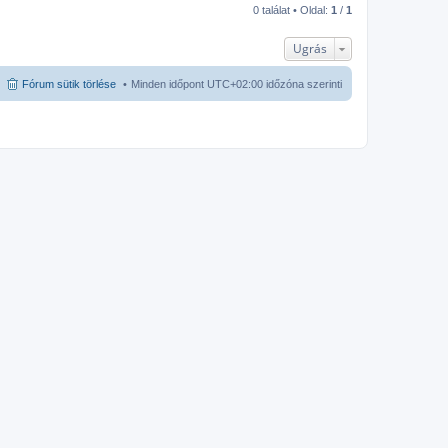
0 találat • Oldal:
1
/
1
Ugrás
Fórum sütik törlése
Minden időpont
UTC+02:00
időzóna szerinti