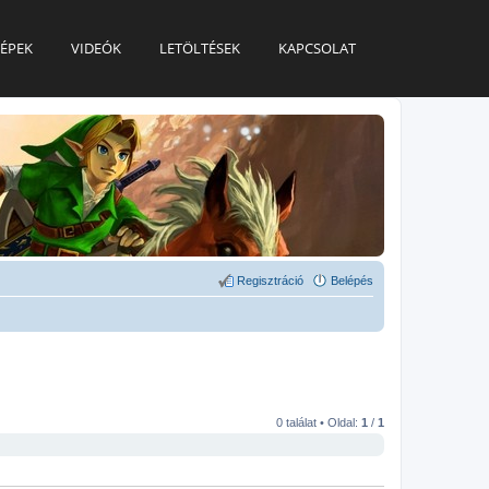
ÉPEK
VIDEÓK
LETÖLTÉSEK
KAPCSOLAT
Regisztráció
Belépés
0 találat • Oldal:
1
/
1