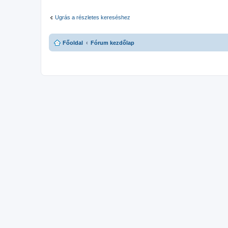
Ugrás a részletes kereséshez
Főoldal
Fórum kezdőlap