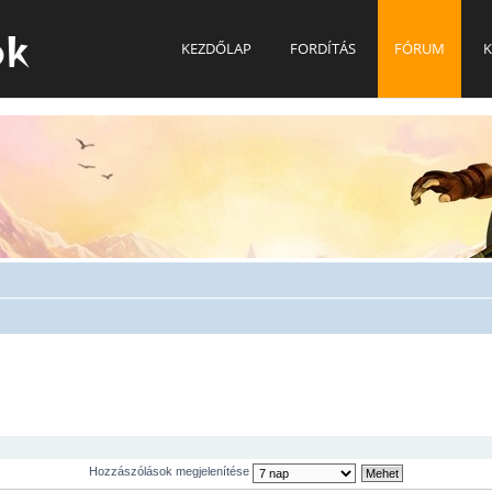
ok
KEZDŐLAP
FORDÍTÁS
FÓRUM
K
Hozzászólások megjelenítése