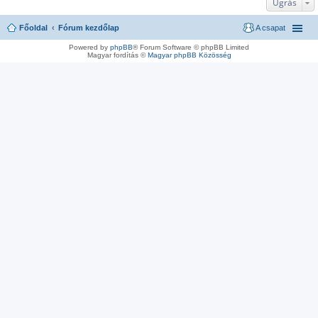
Ugrás
Főoldal
Fórum kezdőlap
A csapat
Powered by
phpBB
® Forum Software © phpBB Limited
Magyar fordítás ©
Magyar phpBB Közösség