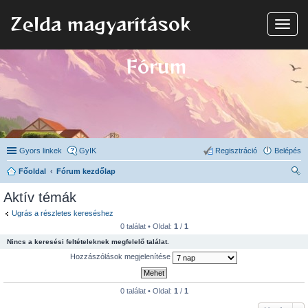
Zelda magyarítások
N
a
v
i
Fórum
g
á
c
i
ó
Gyors linkek
GyIK
Regisztráció
Belépés
Főoldal
Fórum kezdőlap
ere
Aktív témák
sé
Ugrás a részletes kereséshez
s
0 találat • Oldal:
1
/
1
Nincs a keresési feltételeknek megfelelő találat.
Hozzászólások megjelenítése
0 találat • Oldal:
1
/
1