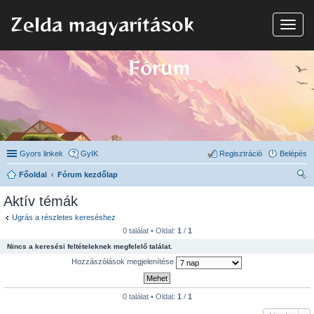
Zelda magyarítások
N
a
v
i
Fórum
g
á
c
i
ó
Gyors linkek
GyIK
Regisztráció
Belépés
Főoldal
Fórum kezdőlap
ere
Aktív témák
sé
Ugrás a részletes kereséshez
s
0 találat • Oldal:
1
/
1
Nincs a keresési feltételeknek megfelelő találat.
Hozzászólások megjelenítése
0 találat • Oldal:
1
/
1