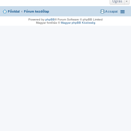
Ugrás
Főoldal
Fórum kezdőlap
A csapat
Powered by
phpBB
® Forum Software © phpBB Limited
Magyar fordítás ©
Magyar phpBB Közösség