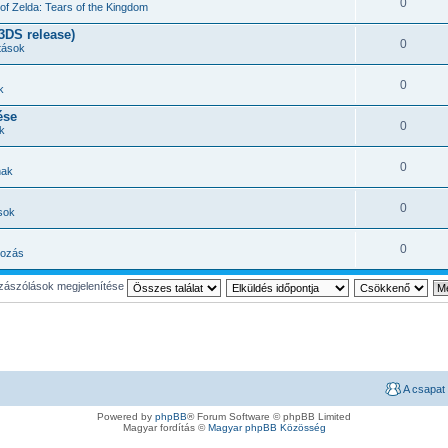
0
of Zelda: Tears of the Kingdom
(3DS release)
0
tások
0
k
ése
0
k
0
nak
0
sok
0
kozás
ászólások megjelenítése
A csapat
Powered by
phpBB
® Forum Software © phpBB Limited
Magyar fordítás ©
Magyar phpBB Közösség