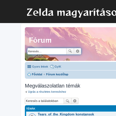
Zelda magyarítás
Fórum
Gyors linkek
GyIK
Főoldal
Fórum kezdőlap
Megválaszolatlan témák
Ugrás a részletes kereséshez
TÉMÁK
Tears_of_the_Kingdom konstansok