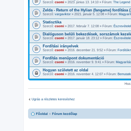
Szerző:
csomi
» 2023. június 13. 14:10 » Fórum:
The Legend 
Zelda - Return of the Hylian (fangame) fordítása 
Szerző:
vargaviktor
» 2021. január 5. 12:08 » Fórum:
Magyarí
Statisztika
Szerző:
csomi
» 2017. február 7. 12:08 » Fórum:
Észrevétele
Dialóguson belüli bekezdések, sorszámok kezel
Szerző:
csomi
» 2017. január 18. 23:12 » Fórum:
Észrevétele
Fordítási irányelvek
Szerző:
csomi
» 2016. december 21. 9:52 » Fórum:
Fordítók
Fordítás menüpont dokumentáció
Szerző:
csomi
» 2016. november 9. 9:41 » Fórum:
Magyarítá
Hogyan született az oldal
Szerző:
csomi
» 2016. november 4. 12:07 » Fórum:
Bemutat
Hozz
Ugrás a részletes kereséshez
Főoldal
Fórum kezdőlap