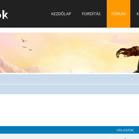
ok
KEZDŐLAP
FORDÍTÁS
FÓRUM
K
VÁLASZOK