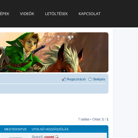
ÉPEK
VIDEÓK
LETÖLTÉSEK
KAPCSOLAT
Regisztráció
Belépés
7 találat • Oldal:
1
/
1
MEGTEKINTVE
UTOLSÓ HOZZÁSZÓLÁS
Szerző:
csomi