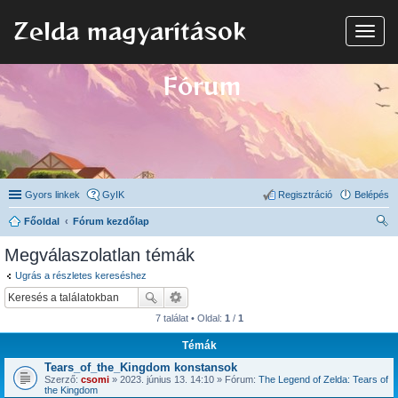
Zelda magyarítások
N
a
v
i
Fórum
g
á
c
i
ó
Gyors linkek
GyIK
Regisztráció
Belépés
Főoldal
Fórum kezdőlap
ere
Megválaszolatlan témák
sé
Ugrás a részletes kereséshez
s
7 találat • Oldal:
1
/
1
Témák
Tears_of_the_Kingdom konstansok
Szerző:
csomi
» 2023. június 13. 14:10 » Fórum:
The Legend of Zelda: Tears of
the Kingdom