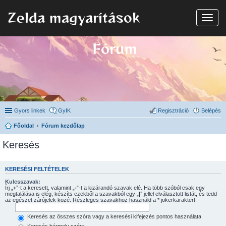
Zelda magyarítások
N
a
v
i
Fórum
g
á
c
i
ó
Gyors linkek
GyIK
Regisztráció
Belépés
Főoldal
Fórum kezdőlap
Keresés
KERESÉSI FELTÉTELEK
Kulcsszavak:
Írj „
+
”-t a keresett, valamint „
-
”-t a kizárandó szavak elé. Ha több szóból csak egy
megtalálása is elég, készíts ezekből a szavakból egy „
|
” jellel elválasztott listát, és tedd
az egészet zárójelek közé. Részleges szavakhoz használd a * jokerkaraktert.
Keresés az összes szóra vagy a keresési kifejezés pontos használata