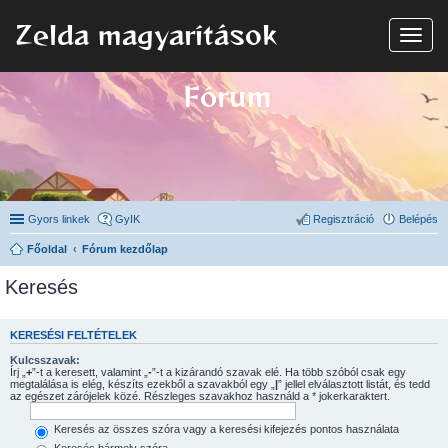
Zelda magyarítások
N
a
v
i
Fórum
g
á
c
i
ó
Gyors linkek
GyIK
Regisztráció
Belépés
Főoldal
Fórum kezdőlap
Keresés
KERESÉSI FELTÉTELEK
Kulcsszavak:
Írj „
+
”-t a keresett, valamint „
-
”-t a kizárandó szavak elé. Ha több szóból csak egy
megtalálása is elég, készíts ezekből a szavakból egy „
|
” jellel elválasztott listát, és tedd
az egészet zárójelek közé. Részleges szavakhoz használd a * jokerkaraktert.
Keresés az összes szóra vagy a keresési kifejezés pontos használata