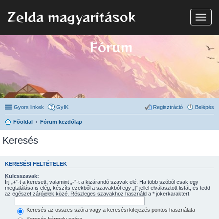
Zelda magyarítások
N
a
v
i
Fórum
g
á
c
i
ó
Gyors linkek
GyIK
Regisztráció
Belépés
Főoldal
Fórum kezdőlap
Keresés
KERESÉSI FELTÉTELEK
Kulcsszavak:
Írj „
+
”-t a keresett, valamint „
-
”-t a kizárandó szavak elé. Ha több szóból csak egy
megtalálása is elég, készíts ezekből a szavakból egy „
|
” jellel elválasztott listát, és tedd
az egészet zárójelek közé. Részleges szavakhoz használd a * jokerkaraktert.
Keresés az összes szóra vagy a keresési kifejezés pontos használata