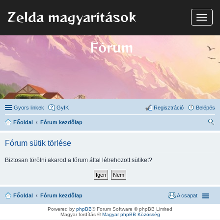
Zelda magyarítások
N
a
v
i
Fórum
g
á
c
i
ó
Gyors linkek
GyIK
Regisztráció
Belépés
Főoldal
Fórum kezdőlap
ere
Fórum sütik törlése
sé
s
Biztosan törölni akarod a fórum által létrehozott sütiket?
Főoldal
Fórum kezdőlap
A csapat
Powered by
phpBB
® Forum Software © phpBB Limited
Magyar fordítás ©
Magyar phpBB Közösség