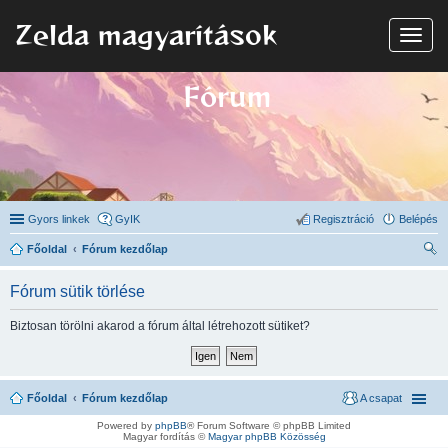
Zelda magyarítások
N
a
v
i
Fórum
g
á
c
i
ó
Gyors linkek
GyIK
Regisztráció
Belépés
Főoldal
Fórum kezdőlap
ere
Fórum sütik törlése
sé
s
Biztosan törölni akarod a fórum által létrehozott sütiket?
Főoldal
Fórum kezdőlap
A csapat
Powered by
phpBB
® Forum Software © phpBB Limited
Magyar fordítás ©
Magyar phpBB Közösség