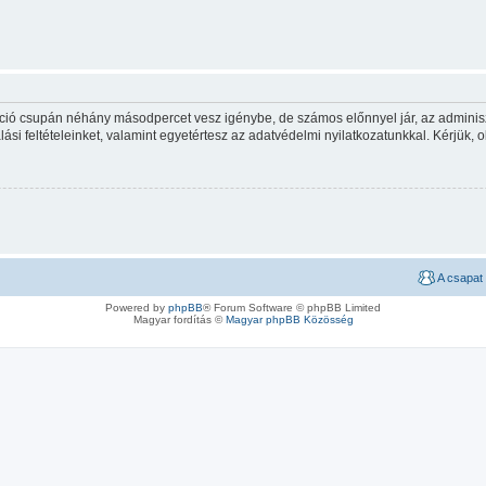
ráció csupán néhány másodpercet vesz igénybe, de számos előnnyel jár, az adminiszt
ási feltételeinket, valamint egyetértesz az adatvédelmi nyilatkozatunkkal. Kérjük, o
A csapat
Powered by
phpBB
® Forum Software © phpBB Limited
Magyar fordítás ©
Magyar phpBB Közösség