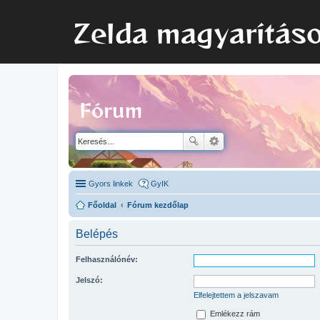
Zelda magyarítás
Fórum
Gyors linkek
GyIK
Főoldal
Fórum kezdőlap
Belépés
Felhasználónév:
Jelszó:
Elfelejtettem a jelszavam
Emlékezz rám