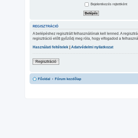
Bejelentkezés rejtettként
REGISZTRÁCIÓ
A belépéshez regisztrált felhasználónak kell lenned. A regiszt
regisztráció előtt győződj meg róla, hogy elfogadod a felhasznál
Használati feltételek
|
Adatvédelmi nyilatkozat
Regisztráció
Főoldal
Fórum kezdőlap