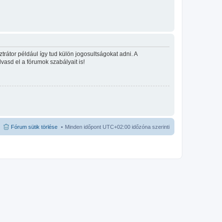
rátor például így tud külön jogosultságokat adni. A
lvasd el a fórumok szabályait is!
Fórum sütik törlése
Minden időpont
UTC+02:00
időzóna szerinti