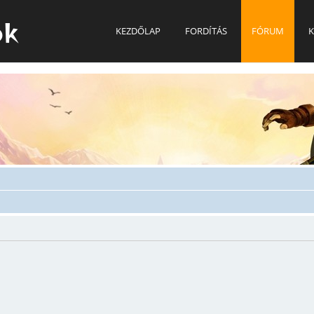
ok
KEZDŐLAP
FORDÍTÁS
FÓRUM
K