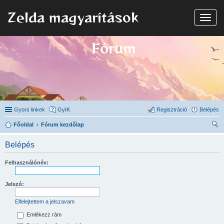
Zelda magyarítások
N
a
v
i
Fórum
g
á
c
i
ó
Gyors linkek
GyIK
Regisztráció
Belépés
Főoldal
Fórum kezdőlap
ere
Belépés
sé
s
Felhasználónév:
Jelszó:
Elfelejtettem a jelszavam
Emlékezz rám