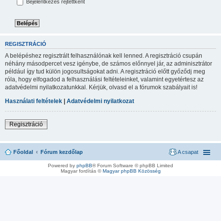
Bejelentkezés rejtettként
REGISZTRÁCIÓ
A belépéshez regisztrált felhasználónak kell lenned. A regisztráció csupán
néhány másodpercet vesz igénybe, de számos előnnyel jár, az adminisztrátor
például így tud külön jogosultságokat adni. A regisztráció előtt győződj meg
róla, hogy elfogadod a felhasználási feltételeinket, valamint egyetértesz az
adatvédelmi nyilatkozatunkkal. Kérjük, olvasd el a fórumok szabályait is!
Használati feltételek
|
Adatvédelmi nyilatkozat
Regisztráció
Főoldal
Fórum kezdőlap
A csapat
Powered by
phpBB
® Forum Software © phpBB Limited
Magyar fordítás ©
Magyar phpBB Közösség