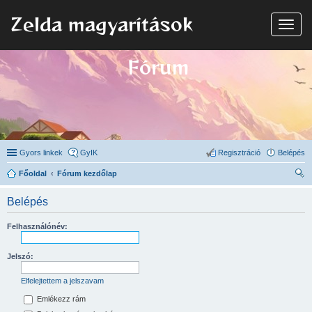
Zelda magyarítások
N
a
v
i
Fórum
g
á
c
i
ó
Gyors linkek
GyIK
Regisztráció
Belépés
Főoldal
Fórum kezdőlap
ere
Belépés
sé
s
Felhasználónév:
Jelszó:
Elfelejtettem a jelszavam
Emlékezz rám