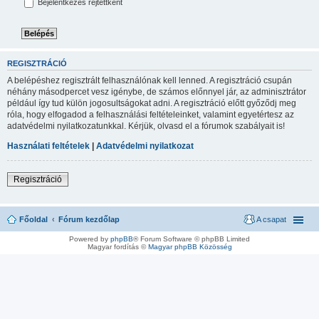
Bejelentkezés rejtettként
REGISZTRÁCIÓ
A belépéshez regisztrált felhasználónak kell lenned. A regisztráció csupán
néhány másodpercet vesz igénybe, de számos előnnyel jár, az adminisztrátor
például így tud külön jogosultságokat adni. A regisztráció előtt győződj meg
róla, hogy elfogadod a felhasználási feltételeinket, valamint egyetértesz az
adatvédelmi nyilatkozatunkkal. Kérjük, olvasd el a fórumok szabályait is!
Használati feltételek
|
Adatvédelmi nyilatkozat
Regisztráció
Főoldal
Fórum kezdőlap
A csapat
Powered by
phpBB
® Forum Software © phpBB Limited
Magyar fordítás ©
Magyar phpBB Közösség