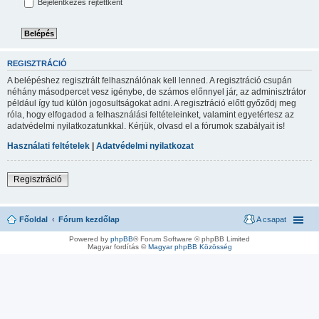
Bejelentkezés rejtettként
REGISZTRÁCIÓ
A belépéshez regisztrált felhasználónak kell lenned. A regisztráció csupán
néhány másodpercet vesz igénybe, de számos előnnyel jár, az adminisztrátor
például így tud külön jogosultságokat adni. A regisztráció előtt győződj meg
róla, hogy elfogadod a felhasználási feltételeinket, valamint egyetértesz az
adatvédelmi nyilatkozatunkkal. Kérjük, olvasd el a fórumok szabályait is!
Használati feltételek
|
Adatvédelmi nyilatkozat
Regisztráció
Főoldal
Fórum kezdőlap
A csapat
Powered by
phpBB
® Forum Software © phpBB Limited
Magyar fordítás ©
Magyar phpBB Közösség