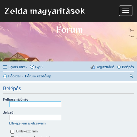
Zelda magyarítások
N
a
v
i
Fórum
g
á
c
i
ó
Gyors linkek
GyIK
Regisztráció
Belépés
Főoldal
Fórum kezdőlap
ere
Belépés
sé
s
Felhasználónév:
Jelszó:
Elfelejtettem a jelszavam
Emlékezz rám