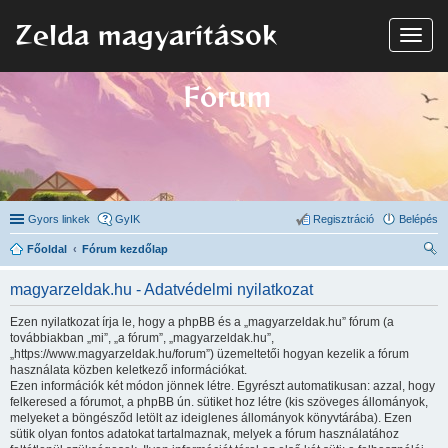
Zelda magyarítások
N
a
v
i
Fórum
g
á
c
i
ó
Gyors linkek
GyIK
Regisztráció
Belépés
Főoldal
Fórum kezdőlap
ere
magyarzeldak.hu - Adatvédelmi nyilatkozat
sé
Ezen nyilatkozat írja le, hogy a phpBB és a „magyarzeldak.hu” fórum (a
s
továbbiakban „mi”, „a fórum”, „magyarzeldak.hu”,
„https://www.magyarzeldak.hu/forum”) üzemeltetői hogyan kezelik a fórum
használata közben keletkező információkat.
Ezen információk két módon jönnek létre. Egyrészt automatikusan: azzal, hogy
felkeresed a fórumot, a phpBB ún. sütiket hoz létre (kis szöveges állományok,
melyeket a böngésződ letölt az ideiglenes állományok könyvtárába). Ezen
sütik olyan fontos adatokat tartalmaznak, melyek a fórum használatához