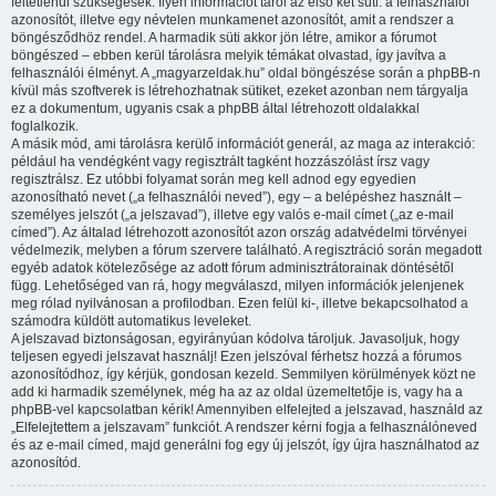
feltétlenül szükségesek. Ilyen információt tárol az első két süti: a felhasználói
azonosítót, illetve egy névtelen munkamenet azonosítót, amit a rendszer a
böngésződhöz rendel. A harmadik süti akkor jön létre, amikor a fórumot
böngészed – ebben kerül tárolásra melyik témákat olvastad, így javítva a
felhasználói élményt. A „magyarzeldak.hu” oldal böngészése során a phpBB-n
kívül más szoftverek is létrehozhatnak sütiket, ezeket azonban nem tárgyalja
ez a dokumentum, ugyanis csak a phpBB által létrehozott oldalakkal
foglalkozik.
A másik mód, ami tárolásra kerülő információt generál, az maga az interakció:
például ha vendégként vagy regisztrált tagként hozzászólást írsz vagy
regisztrálsz. Ez utóbbi folyamat során meg kell adnod egy egyedien
azonosítható nevet („a felhasználói neved”), egy – a belépéshez használt –
személyes jelszót („a jelszavad”), illetve egy valós e-mail címet („az e-mail
címed”). Az általad létrehozott azonosítót azon ország adatvédelmi törvényei
védelmezik, melyben a fórum szervere található. A regisztráció során megadott
egyéb adatok kötelezősége az adott fórum adminisztrátorainak döntésétől
függ. Lehetőséged van rá, hogy megválaszd, milyen információk jelenjenek
meg rólad nyilvánosan a profilodban. Ezen felül ki-, illetve bekapcsolhatod a
számodra küldött automatikus leveleket.
A jelszavad biztonságosan, egyirányúan kódolva tároljuk. Javasoljuk, hogy
teljesen egyedi jelszavat használj! Ezen jelszóval férhetsz hozzá a fórumos
azonosítódhoz, így kérjük, gondosan kezeld. Semmilyen körülmények közt ne
add ki harmadik személynek, még ha az az oldal üzemeltetője is, vagy ha a
phpBB-vel kapcsolatban kérik! Amennyiben elfelejted a jelszavad, használd az
„Elfelejtettem a jelszavam” funkciót. A rendszer kérni fogja a felhasználóneved
és az e-mail címed, majd generálni fog egy új jelszót, így újra használhatod az
azonosítód.