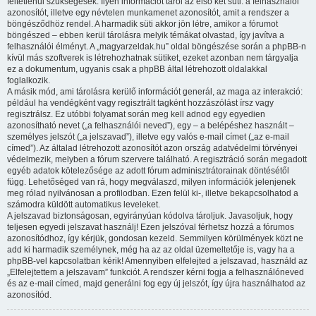
feltétlenül szükségesek. Ilyen információt tárol az első két süti: a felhasználói
azonosítót, illetve egy névtelen munkamenet azonosítót, amit a rendszer a
böngésződhöz rendel. A harmadik süti akkor jön létre, amikor a fórumot
böngészed – ebben kerül tárolásra melyik témákat olvastad, így javítva a
felhasználói élményt. A „magyarzeldak.hu” oldal böngészése során a phpBB-n
kívül más szoftverek is létrehozhatnak sütiket, ezeket azonban nem tárgyalja
ez a dokumentum, ugyanis csak a phpBB által létrehozott oldalakkal
foglalkozik.
A másik mód, ami tárolásra kerülő információt generál, az maga az interakció:
például ha vendégként vagy regisztrált tagként hozzászólást írsz vagy
regisztrálsz. Ez utóbbi folyamat során meg kell adnod egy egyedien
azonosítható nevet („a felhasználói neved”), egy – a belépéshez használt –
személyes jelszót („a jelszavad”), illetve egy valós e-mail címet („az e-mail
címed”). Az általad létrehozott azonosítót azon ország adatvédelmi törvényei
védelmezik, melyben a fórum szervere található. A regisztráció során megadott
egyéb adatok kötelezősége az adott fórum adminisztrátorainak döntésétől
függ. Lehetőséged van rá, hogy megválaszd, milyen információk jelenjenek
meg rólad nyilvánosan a profilodban. Ezen felül ki-, illetve bekapcsolhatod a
számodra küldött automatikus leveleket.
A jelszavad biztonságosan, egyirányúan kódolva tároljuk. Javasoljuk, hogy
teljesen egyedi jelszavat használj! Ezen jelszóval férhetsz hozzá a fórumos
azonosítódhoz, így kérjük, gondosan kezeld. Semmilyen körülmények közt ne
add ki harmadik személynek, még ha az az oldal üzemeltetője is, vagy ha a
phpBB-vel kapcsolatban kérik! Amennyiben elfelejted a jelszavad, használd az
„Elfelejtettem a jelszavam” funkciót. A rendszer kérni fogja a felhasználóneved
és az e-mail címed, majd generálni fog egy új jelszót, így újra használhatod az
azonosítód.