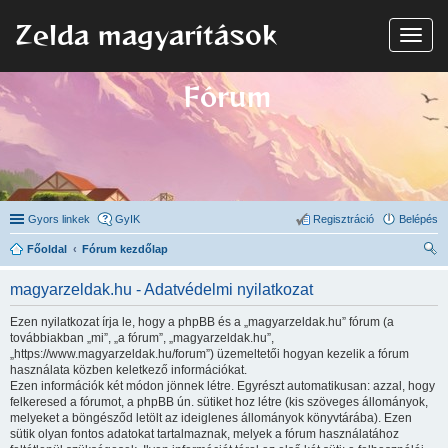
Zelda magyarítások
N
a
v
i
Fórum
g
á
c
i
ó
Gyors linkek
GyIK
Regisztráció
Belépés
Főoldal
Fórum kezdőlap
ere
magyarzeldak.hu - Adatvédelmi nyilatkozat
sé
Ezen nyilatkozat írja le, hogy a phpBB és a „magyarzeldak.hu” fórum (a
s
továbbiakban „mi”, „a fórum”, „magyarzeldak.hu”,
„https://www.magyarzeldak.hu/forum”) üzemeltetői hogyan kezelik a fórum
használata közben keletkező információkat.
Ezen információk két módon jönnek létre. Egyrészt automatikusan: azzal, hogy
felkeresed a fórumot, a phpBB ún. sütiket hoz létre (kis szöveges állományok,
melyeket a böngésződ letölt az ideiglenes állományok könyvtárába). Ezen
sütik olyan fontos adatokat tartalmaznak, melyek a fórum használatához