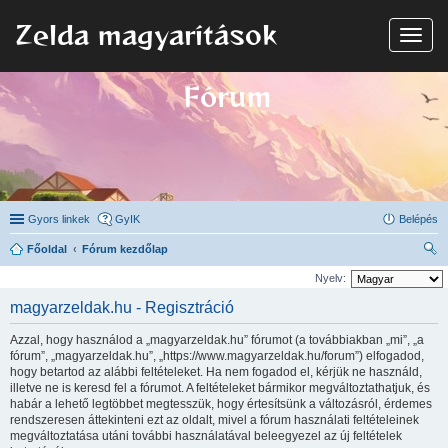
Zelda magyarítások
N
a
v
i
Fórum
g
á
c
i
ó
Gyors linkek
GyIK
Belépés
Főoldal
Fórum kezdőlap
ere
Nyelv:
sé
magyarzeldak.hu - Regisztráció
s
Azzal, hogy használod a „magyarzeldak.hu” fórumot (a továbbiakban „mi”, „a
fórum”, „magyarzeldak.hu”, „https://www.magyarzeldak.hu/forum”) elfogadod,
hogy betartod az alábbi feltételeket. Ha nem fogadod el, kérjük ne használd,
illetve ne is keresd fel a fórumot. A feltételeket bármikor megváltoztathatjuk, és
habár a lehető legtöbbet megtesszük, hogy értesítsünk a változásról, érdemes
rendszeresen áttekinteni ezt az oldalt, mivel a fórum használati feltételeinek
megváltoztatása utáni további használatával beleegyezel az új feltételek