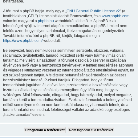
betartásába.
A fórumot a phpBB hajtja, mely egy a „
GNU General Public License v2
” (a
továbbiakban „GPL”) licenc alatt kiadott fórumszoftver, és a
www.phpbb.com
,
valamint magyarul a
phpbb.hu
weboldalról tölthető le. A phpBB csak
lehetőséget nyújt az internet alapú kommunikációra; a phpBB Limited nem
felelős azért, hogy milyen tartalmakat, illetve magatartást engedélyezünk.
További információért a phpBB-ről, kérjük, látogasd meg a
https://www.phpbb.com/
weboldalt.
Beleegyezel, hogy nem küldesz semmilyen sértegető, obszcén, vulgáris,
rágalmazó, gyűlöletkeltő, támadó, közízlést sértő vagy bármely más olyan
tartalmat, mely sérti a hazádban, a fórumot kiszolgáló szerver országában
érvényben lévő vagy a nemzetközi törvényeket. A fentiek megsértése azonnali
és végleges kitiltáshoz vezethet az internetszolgáltatód értesítésével együtt, ha
ezt szükségesnek tartjuk. A feltételek betartatásának érdekében az összes
hozzászóláshoz tartozó IP-címet tároljuk. Elfogadod, hogy a fórum
fenntartóinak jogukban áll eltávolítani, szerkeszteni a hozzászólásaid vagy
lezárni az általad nyitott témákat, amennyiben úgy ítélik meg, hogy ez
szükséges. Mint felhasználó, elfogadod, hogy bármely adat, melyet megadsz,
tárolásra kerül a fórum adatbázisában. Ezek az információk a beleegyezésed
nélkül semmilyen módon nem kerülnek átadásra egy harmadik félnek, de a
fórum fenntartói nem tudnak felelősséget vállalni az adatokért egy esetleges
„hackertámadás” esetén.