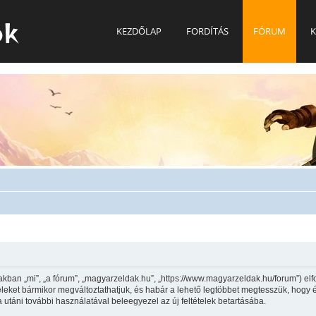
ok
KEZDŐLAP
FORDÍTÁS
FÓRUM
K
kban „mi”, „a fórum”, „magyarzeldak.hu”, „https://www.magyarzeldak.hu/forum”) elf
ltételeket bármikor megváltoztathatjuk, és habár a lehető legtöbbet megtesszük, hogy
a utáni további használatával beleegyezel az új feltételek betartásába.