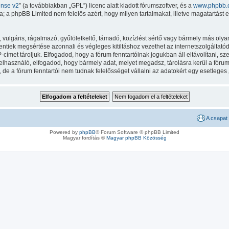
ense v2
” (a továbbiakban „GPL”) licenc alatt kiadott fórumszoftver, és a
www.phpbb.
 a phpBB Limited nem felelős azért, hogy milyen tartalmakat, illetve magatartást 
lgáris, rágalmazó, gyűlöletkeltő, támadó, közízlést sértő vagy bármely más olyan 
iek megsértése azonnali és végleges kitiltáshoz vezethet az internetszolgáltatód ér
met tároljuk. Elfogadod, hogy a fórum fenntartóinak jogukban áll eltávolítani, szer
felhasználó, elfogadod, hogy bármely adat, melyet megadsz, tárolásra kerül a fór
e a fórum fenntartói nem tudnak felelősséget vállalni az adatokért egy esetleges
A csapat
Powered by
phpBB
® Forum Software © phpBB Limited
Magyar fordítás ©
Magyar phpBB Közösség