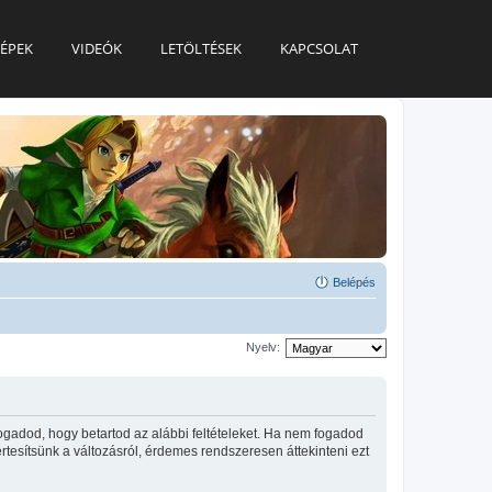
ÉPEK
VIDEÓK
LETÖLTÉSEK
KAPCSOLAT
Belépés
Nyelv:
ogadod, hogy betartod az alábbi feltételeket. Ha nem fogadod
 értesítsünk a változásról, érdemes rendszeresen áttekinteni ezt