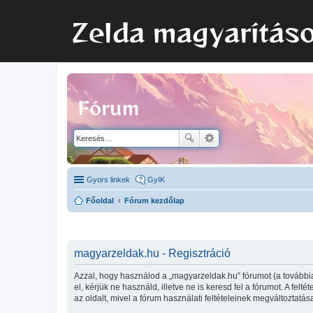
Zelda magyarítás
Fórum
Gyors linkek
GyIK
Főoldal
Fórum kezdőlap
magyarzeldak.hu - Regisztráció
Azzal, hogy használod a „magyarzeldak.hu” fórumot (a továbbia
el, kérjük ne használd, illetve ne is keresd fel a fórumot. A fe
az oldalt, mivel a fórum használati feltételeinek megváltoztatás