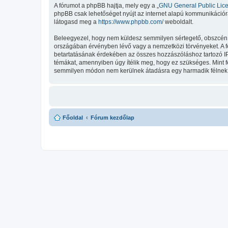
A fórumot a phpBB hajtja, mely egy a „
GNU General Public Lic
phpBB csak lehetőséget nyújt az internet alapú kommunikációra;
látogasd meg a
https://www.phpbb.com/
weboldalt.
Beleegyezel, hogy nem küldesz semmilyen sértegető, obszcén, vu
országában érvényben lévő vagy a nemzetközi törvényeket. A fent
betartatásának érdekében az összes hozzászóláshoz tartozó IP-cí
témákat, amennyiben úgy ítélik meg, hogy ez szükséges. Mint 
semmilyen módon nem kerülnek átadásra egy harmadik félnek, d
Főoldal
Fórum kezdőlap