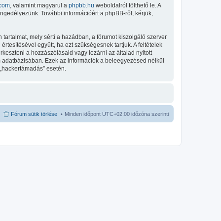
com
, valamint magyarul a
phpbb.hu
weboldalról tölthető le. A
engedélyezünk. További információért a phpBB-ről, kérjük,
tartalmat, mely sérti a hazádban, a fórumot kiszolgáló szerver
tesítésével együtt, ha ezt szükségesnek tartjuk. A feltételek
keszteni a hozzászólásaid vagy lezárni az általad nyitott
um adatbázisában. Ezek az információk a beleegyezésed nélkül
 „hackertámadás” esetén.
Fórum sütik törlése
Minden időpont
UTC+02:00
időzóna szerinti