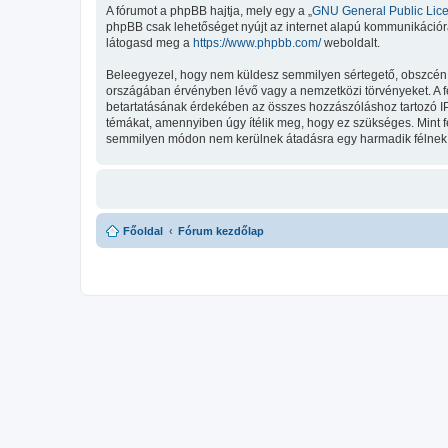
A fórumot a phpBB hajtja, mely egy a „
GNU General Public Lic
phpBB csak lehetőséget nyújt az internet alapú kommunikációra;
látogasd meg a
https://www.phpbb.com/
weboldalt.
Beleegyezel, hogy nem küldesz semmilyen sértegető, obszcén, vu
országában érvényben lévő vagy a nemzetközi törvényeket. A fent
betartatásának érdekében az összes hozzászóláshoz tartozó IP-cí
témákat, amennyiben úgy ítélik meg, hogy ez szükséges. Mint 
semmilyen módon nem kerülnek átadásra egy harmadik félnek, d
Főoldal
Fórum kezdőlap