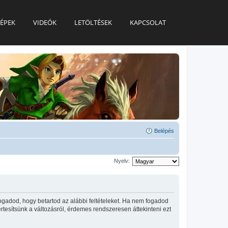
ÉPEK
VIDEÓK
LETÖLTÉSEK
KAPCSOLAT
Belépés
Nyelv:
ogadod, hogy betartod az alábbi feltételeket. Ha nem fogadod
 értesítsünk a változásról, érdemes rendszeresen áttekinteni ezt