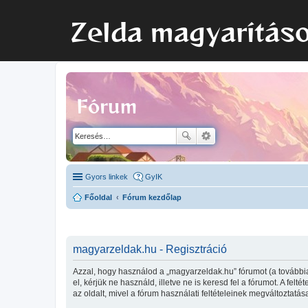
Zelda magyarítás
Fórum
Gyors linkek
GyIK
Főoldal
Fórum kezdőlap
magyarzeldak.hu - Regisztráció
Azzal, hogy használod a „magyarzeldak.hu” fórumot (a továbbia
el, kérjük ne használd, illetve ne is keresd fel a fórumot. A fe
az oldalt, mivel a fórum használati feltételeinek megváltoztatás