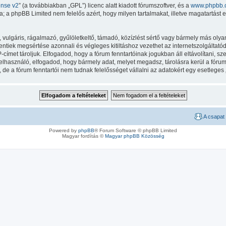
ense v2
” (a továbbiakban „GPL”) licenc alatt kiadott fórumszoftver, és a
www.phpbb.
 a phpBB Limited nem felelős azért, hogy milyen tartalmakat, illetve magatartást 
lgáris, rágalmazó, gyűlöletkeltő, támadó, közízlést sértő vagy bármely más olyan 
iek megsértése azonnali és végleges kitiltáshoz vezethet az internetszolgáltatód ér
met tároljuk. Elfogadod, hogy a fórum fenntartóinak jogukban áll eltávolítani, szer
felhasználó, elfogadod, hogy bármely adat, melyet megadsz, tárolásra kerül a fór
e a fórum fenntartói nem tudnak felelősséget vállalni az adatokért egy esetleges
A csapat
Powered by
phpBB
® Forum Software © phpBB Limited
Magyar fordítás ©
Magyar phpBB Közösség