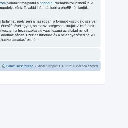
com
, valamint magyarul a
phpbb.hu
weboldalról tölthető le. A
engedélyezünk. További információért a phpBB-ről, kérjük,
tartalmat, mely sérti a hazádban, a fórumot kiszolgáló szerver
tesítésével együtt, ha ezt szükségesnek tartjuk. A feltételek
keszteni a hozzászólásaid vagy lezárni az általad nyitott
um adatbázisában. Ezek az információk a beleegyezésed nélkül
 „hackertámadás” esetén.
Fórum sütik törlése
Minden időpont
UTC+02:00
időzóna szerinti