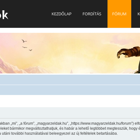
ok
KEZDŐLAP
FORDÍTÁS
FÓRUM
K
kban „mi”, „a fórum”, „magyarzeldak.hu”, „https://www.magyarzeldak.hu/forum”) elf
ltételeket bármikor megváltoztathatjuk, és habár a lehető legtöbbet megtesszük, hogy
a utáni további használatával beleegyezel az új feltételek betartásába.