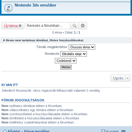
Nintendo 3ds emulátor
Új téma
0 téma • Oldal:
1
/
1
A fórum nem tartalmaz témákat, illetve hozzászólásokat.
Témák megjelenítése:
Rendezés
Ugrás
KI VAN ITT
Jelenlévő fórumozók: nincs regisztrált felhasználó valamint 1 vendég
FÓRUM JOGOSULTSÁGOK
Nem
nyithatsz témákat ebben a fórumban.
Nem
válaszolhatsz egy témára ebben a fórumban.
Nem
szerkesztheted a hozzászólásaidat ebben a fórumban.
Nem
törölheted a hozzászólásaidat ebben a fórumban.
Nem
küldhetsz csatolmányokat ebben a fórumban.
Főoldal
Fórum kezdőlap
A csapat