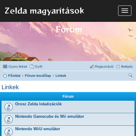
Zelda magyarítások
N
a
v
i
Fórum
g
á
c
i
ó
Gyors linkek
GyIK
Regisztráció
Belépés
Főoldal
Fórum kezdőlap
Linkek
ere
Linkek
sé
Fórum
s
Orosz Zelda lokalizációk
Nintendo Gamecube és Wii emulátor
Nintendo WiiU emulátor