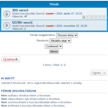
Témák
3DS verzió
Utolsó hozzászólás Szerző:
csomi
«
2018. április 27. 13:23
Válaszok:
47
1
2
3
4
5
GC/Wii verzió
Utolsó hozzászólás Szerző:
csomi
«
2016. november 22. 16:28
Válaszok:
1
Témák megjelenítése:
Rendezés
Új téma
2 téma • Oldal:
1
/
1
Ugrás
KI VAN ITT
Jelenlévő fórumozók: nincs regisztrált felhasználó valamint 1 vendég
FÓRUM JOGOSULTSÁGOK
Nem
nyithatsz témákat ebben a fórumban.
Nem
válaszolhatsz egy témára ebben a fórumban.
Nem
szerkesztheted a hozzászólásaidat ebben a fórumban.
Nem
törölheted a hozzászólásaidat ebben a fórumban.