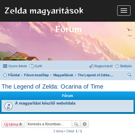
Zelda magyarítások
N
a
v
i
Fórum
g
á
c
i
ó
Gyors linkek
GyIK
Regisztráció
Belépés
Főoldal
Fórum kezdőlap
Magyarítások
The Legend of Zelda: Ocarina of Time
ere
The Legend of Zelda: Ocarina of Time
sé
Fórum
s
A magyarítást készítő weboldala
Új téma
2 téma • Oldal:
1
/
1