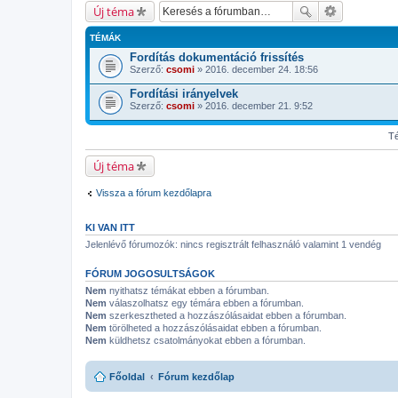
Új téma
TÉMÁK
Fordítás dokumentáció frissítés
Szerző:
csomi
» 2016. december 24. 18:56
Fordítási irányelvek
Szerző:
csomi
» 2016. december 21. 9:52
Té
Új téma
Vissza a fórum kezdőlapra
KI VAN ITT
Jelenlévő fórumozók: nincs regisztrált felhasználó valamint 1 vendég
FÓRUM JOGOSULTSÁGOK
Nem
nyithatsz témákat ebben a fórumban.
Nem
válaszolhatsz egy témára ebben a fórumban.
Nem
szerkesztheted a hozzászólásaidat ebben a fórumban.
Nem
törölheted a hozzászólásaidat ebben a fórumban.
Nem
küldhetsz csatolmányokat ebben a fórumban.
Főoldal
Fórum kezdőlap