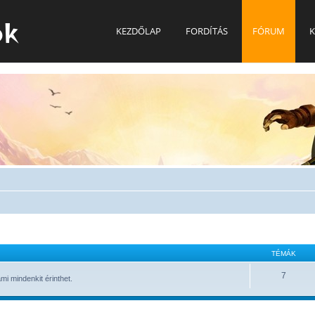
ok
KEZDŐLAP
FORDÍTÁS
FÓRUM
K
TÉMÁK
7
i mindenkit érinthet.