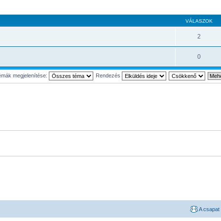
VÁLASZOK
2
0
mák megjelenítése:
Rendezés
A csapat