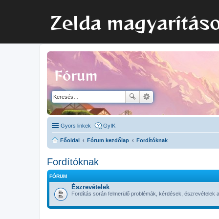
Zelda magyarítás
Fórum
Gyors linkek
GyIK
Főoldal
Fórum kezdőlap
Fordítóknak
Fordítóknak
FÓRUM
Észrevételek
Fordítás során felmerülő problémák, kérdések, észrevételek am