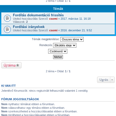
2 téma • Oldal:
1
/
1
Témák
Fordítás dokumentáció frissítés
Utolsó hozzászólás Szerző:
csomi
«
2017. március 11. 16:18
Válaszok:
2
Fordítási irányelvek
Utolsó hozzászólás Szerző:
csomi
«
2016. december 21. 9:52
Témák megjelenítése:
Rendezés
Új téma
2 téma • Oldal:
1
/
1
Ugrás
KI VAN ITT
Jelenlévő fórumozók: nincs regisztrált felhasználó valamint 1 vendég
FÓRUM JOGOSULTSÁGOK
Nem
nyithatsz témákat ebben a fórumban.
Nem
válaszolhatsz egy témára ebben a fórumban.
Nem
szerkesztheted a hozzászólásaidat ebben a fórumban.
Nem
törölheted a hozzászólásaidat ebben a fórumban.