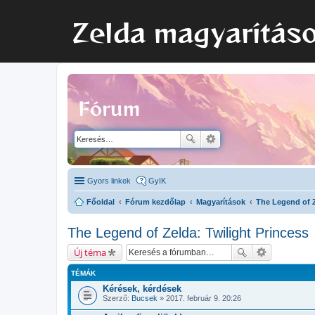
Zelda magyarítás
Fórum
Gyors linkek
GyIK
Főoldal
Fórum kezdőlap
Magyarítások
The Legend of Z
The Legend of Zelda: Twilight Princess
Új téma
TÉMÁK
Kérések, kérdések
Szerző:
Bucsek
» 2017. február 9. 20:26