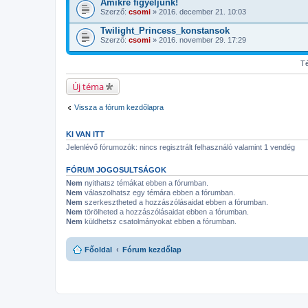
Amikre figyeljünk!
Szerző:
csomi
» 2016. december 21. 10:03
Twilight_Princess_konstansok
Szerző:
csomi
» 2016. november 29. 17:29
Té
Új téma
Vissza a fórum kezdőlapra
KI VAN ITT
Jelenlévő fórumozók: nincs regisztrált felhasználó valamint 1 vendég
FÓRUM JOGOSULTSÁGOK
Nem
nyithatsz témákat ebben a fórumban.
Nem
válaszolhatsz egy témára ebben a fórumban.
Nem
szerkesztheted a hozzászólásaidat ebben a fórumban.
Nem
törölheted a hozzászólásaidat ebben a fórumban.
Nem
küldhetsz csatolmányokat ebben a fórumban.
Főoldal
Fórum kezdőlap