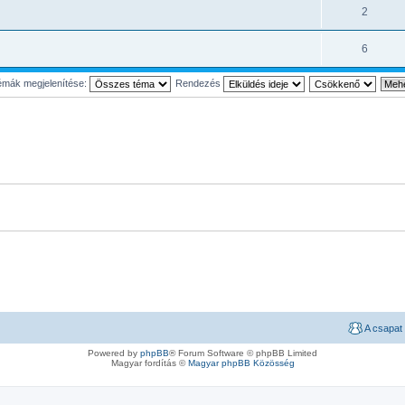
2
6
mák megjelenítése:
Rendezés
A csapat
Powered by
phpBB
® Forum Software © phpBB Limited
Magyar fordítás ©
Magyar phpBB Közösség