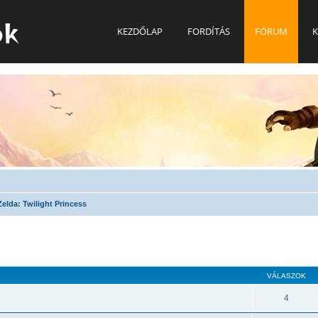
ok
KEZDŐLAP
FORDÍTÁS
FÓRUM
K
elda: Twilight Princess
VÁLASZOK
4