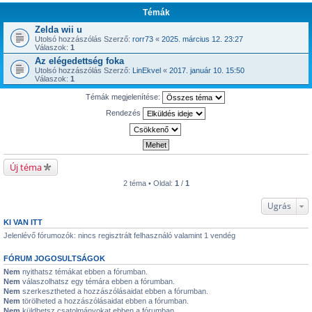
Témák
Zelda wii u
Utolsó hozzászólás Szerző:
rorr73
«
2025. március 12. 23:27
Válaszok:
1
Az elégedettség foka
Utolsó hozzászólás Szerző:
LinEkvel
«
2017. január 10. 15:50
Válaszok:
1
Témák megjelenítése:
Rendezés
Új téma
2 téma • Oldal:
1
/
1
Ugrás
KI VAN ITT
Jelenlévő fórumozók: nincs regisztrált felhasználó valamint 1 vendég
FÓRUM JOGOSULTSÁGOK
Nem
nyithatsz témákat ebben a fórumban.
Nem
válaszolhatsz egy témára ebben a fórumban.
Nem
szerkesztheted a hozzászólásaidat ebben a fórumban.
Nem
törölheted a hozzászólásaidat ebben a fórumban.
Nem
küldhetsz csatolmányokat ebben a fórumban.