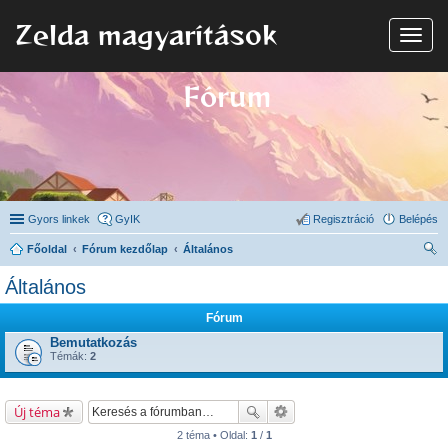
Zelda magyarítások
N
a
v
i
Fórum
g
á
c
i
ó
Gyors linkek
GyIK
Regisztráció
Belépés
Főoldal
Fórum kezdőlap
Általános
ere
Általános
sé
Fórum
s
Bemutatkozás
Témák:
2
Új téma
2 téma • Oldal:
1
/
1