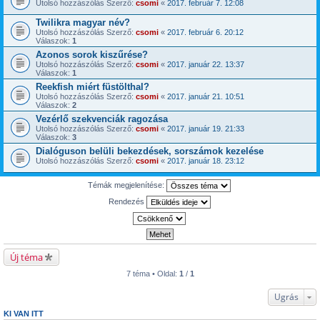
Utolsó hozzászólás Szerző:
csomi
«
2017. február 7. 12:08
Twilikra magyar név?
Utolsó hozzászólás Szerző:
csomi
«
2017. február 6. 20:12
Válaszok:
1
Azonos sorok kiszűrése?
Utolsó hozzászólás Szerző:
csomi
«
2017. január 22. 13:37
Válaszok:
1
Reekfish miért füstölthal?
Utolsó hozzászólás Szerző:
csomi
«
2017. január 21. 10:51
Válaszok:
2
Vezérlő szekvenciák ragozása
Utolsó hozzászólás Szerző:
csomi
«
2017. január 19. 21:33
Válaszok:
3
Dialóguson belüli bekezdések, sorszámok kezelése
Utolsó hozzászólás Szerző:
csomi
«
2017. január 18. 23:12
Témák megjelenítése:
Rendezés
Új téma
7 téma • Oldal:
1
/
1
Ugrás
KI VAN ITT