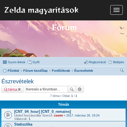
Zelda magyarítások
N
a
v
i
Fórum
g
á
c
i
ó
Gyors linkek
GyIK
Regisztráció
Belépés
Főoldal
Fórum kezdőlap
Fordítóknak
Észrevételek
ere
Észrevételek
sé
Új téma
s
7 téma • Oldal:
1
/
1
Témák
[CNT_04_hour] [CNT_0_remains]
Utolsó hozzászólás Szerző:
csomi
«
2017. március 26. 19:24
Válaszok:
1
Statisztika