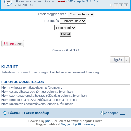
Utolsó hozzászólás Szerző:
csomi
«
2017. április 9. 10:15
Válaszok:
21
1
2
3
Témák megjelenítése:
Rendezés
Új téma
2 téma • Oldal:
1
/
1
Ugrás
KI VAN ITT
Jelenlévő fórumozók: nincs regisztrált felhasználó valamint 1 vendég
FÓRUM JOGOSULTSÁGOK
Nem
nyithatsz témákat ebben a fórumban.
Nem
válaszolhatsz egy témára ebben a fórumban.
Nem
szerkesztheted a hozzászólásaidat ebben a fórumban.
Nem
törölheted a hozzászólásaidat ebben a fórumban.
Nem
küldhetsz csatolmányokat ebben a fórumban.
Főoldal
Fórum kezdőlap
A csapat
Powered by
phpBB
® Forum Software © phpBB Limited
Magyar fordítás ©
Magyar phpBB Közösség