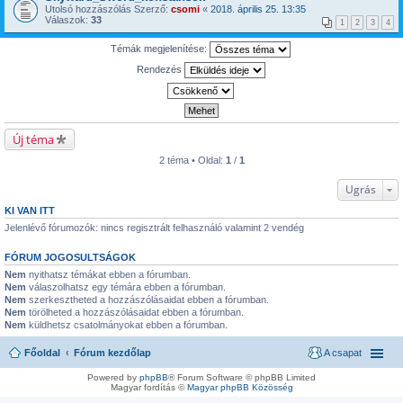
Utolsó hozzászólás Szerző:
csomi
«
2018. április 25. 13:35
Válaszok:
33
1
2
3
4
Témák megjelenítése:
Rendezés
Új téma
2 téma • Oldal:
1
/
1
Ugrás
KI VAN ITT
Jelenlévő fórumozók: nincs regisztrált felhasználó valamint 2 vendég
FÓRUM JOGOSULTSÁGOK
Nem
nyithatsz témákat ebben a fórumban.
Nem
válaszolhatsz egy témára ebben a fórumban.
Nem
szerkesztheted a hozzászólásaidat ebben a fórumban.
Nem
törölheted a hozzászólásaidat ebben a fórumban.
Nem
küldhetsz csatolmányokat ebben a fórumban.
Főoldal
Fórum kezdőlap
A csapat
Powered by
phpBB
® Forum Software © phpBB Limited
Magyar fordítás ©
Magyar phpBB Közösség