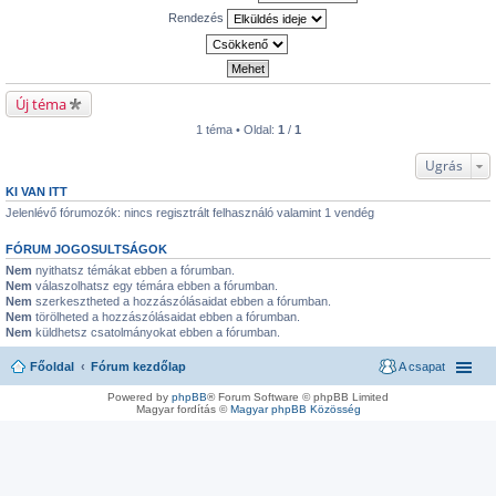
Rendezés
Új téma
1 téma • Oldal:
1
/
1
Ugrás
KI VAN ITT
Jelenlévő fórumozók: nincs regisztrált felhasználó valamint 1 vendég
FÓRUM JOGOSULTSÁGOK
Nem
nyithatsz témákat ebben a fórumban.
Nem
válaszolhatsz egy témára ebben a fórumban.
Nem
szerkesztheted a hozzászólásaidat ebben a fórumban.
Nem
törölheted a hozzászólásaidat ebben a fórumban.
Nem
küldhetsz csatolmányokat ebben a fórumban.
Főoldal
Fórum kezdőlap
A csapat
Powered by
phpBB
® Forum Software © phpBB Limited
Magyar fordítás ©
Magyar phpBB Közösség