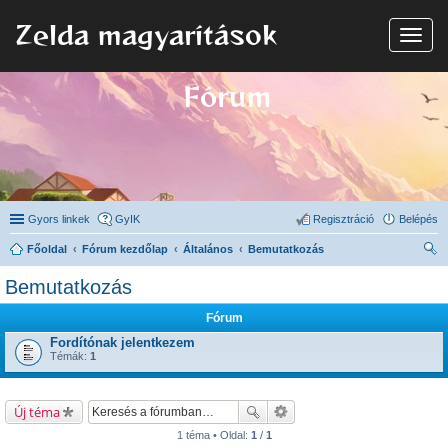
Zelda magyarítások
N
a
v
i
Fórum
g
á
c
i
ó
Gyors linkek
GyIK
Regisztráció
Belépés
Főoldal
Fórum kezdőlap
Általános
Bemutatkozás
ere
Bemutatkozás
sé
Fórum
s
Fordítónak jelentkezem
Témák:
1
Új téma
1 téma • Oldal:
1
/
1