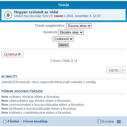
Témák
Hogyan született az oldal
Utolsó hozzászólás Szerző:
csomi
«
2016. november 4. 12:07
Témák megjelenítése:
Rendezés
Új téma
1 téma • Oldal:
1
/
1
Ugrás
KI VAN ITT
Jelenlévő fórumozók: nincs regisztrált felhasználó valamint 1 vendég
FÓRUM JOGOSULTSÁGOK
Nem
nyithatsz témákat ebben a fórumban.
Nem
válaszolhatsz egy témára ebben a fórumban.
Nem
szerkesztheted a hozzászólásaidat ebben a fórumban.
Nem
törölheted a hozzászólásaidat ebben a fórumban.
Nem
küldhetsz csatolmányokat ebben a fórumban.
Főoldal
Fórum kezdőlap
A csapat