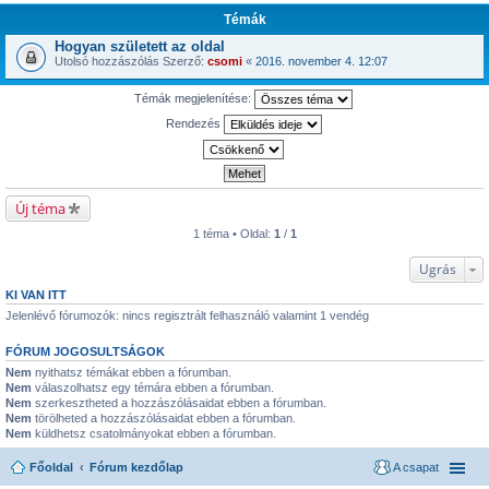
Témák
Hogyan született az oldal
Utolsó hozzászólás Szerző:
csomi
«
2016. november 4. 12:07
Témák megjelenítése:
Rendezés
Új téma
1 téma • Oldal:
1
/
1
Ugrás
KI VAN ITT
Jelenlévő fórumozók: nincs regisztrált felhasználó valamint 1 vendég
FÓRUM JOGOSULTSÁGOK
Nem
nyithatsz témákat ebben a fórumban.
Nem
válaszolhatsz egy témára ebben a fórumban.
Nem
szerkesztheted a hozzászólásaidat ebben a fórumban.
Nem
törölheted a hozzászólásaidat ebben a fórumban.
Nem
küldhetsz csatolmányokat ebben a fórumban.
Főoldal
Fórum kezdőlap
A csapat