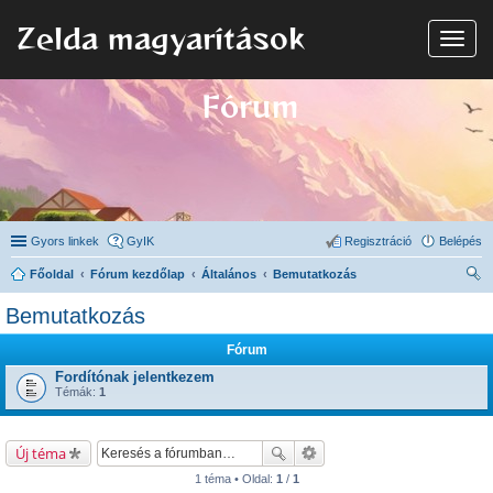
Zelda magyarítások
N
a
v
i
Fórum
g
á
c
i
ó
Gyors linkek
GyIK
Regisztráció
Belépés
Főoldal
Fórum kezdőlap
Általános
Bemutatkozás
ere
Bemutatkozás
sé
Fórum
s
Fordítónak jelentkezem
Témák:
1
Új téma
1 téma • Oldal:
1
/
1