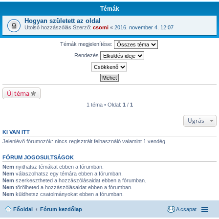
Témák
Hogyan született az oldal
Utolsó hozzászólás Szerző:
csomi
«
2016. november 4. 12:07
Témák megjelenítése:
Rendezés
Új téma
1 téma • Oldal:
1
/
1
Ugrás
KI VAN ITT
Jelenlévő fórumozók: nincs regisztrált felhasználó valamint 1 vendég
FÓRUM JOGOSULTSÁGOK
Nem
nyithatsz témákat ebben a fórumban.
Nem
válaszolhatsz egy témára ebben a fórumban.
Nem
szerkesztheted a hozzászólásaidat ebben a fórumban.
Nem
törölheted a hozzászólásaidat ebben a fórumban.
Nem
küldhetsz csatolmányokat ebben a fórumban.
Főoldal
Fórum kezdőlap
A csapat