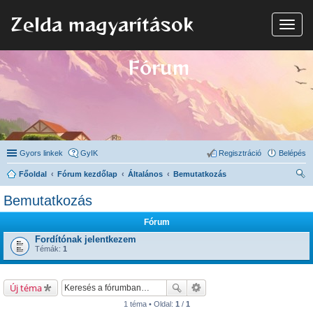
Zelda magyarítások
N
a
v
i
Fórum
g
á
c
i
ó
Gyors linkek
GyIK
Regisztráció
Belépés
Főoldal
Fórum kezdőlap
Általános
Bemutatkozás
ere
Bemutatkozás
sé
Fórum
s
Fordítónak jelentkezem
Témák:
1
Új téma
1 téma • Oldal:
1
/
1