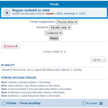
Témák
Hogyan született az oldal
Utolsó hozzászólás Szerző:
csomi
«
2016. november 4. 12:07
Témák megjelenítése:
Rendezés
Új téma
1 téma • Oldal:
1
/
1
Ugrás
KI VAN ITT
Jelenlévő fórumozók: nincs regisztrált felhasználó valamint 1 vendég
FÓRUM JOGOSULTSÁGOK
Nem
nyithatsz témákat ebben a fórumban.
Nem
válaszolhatsz egy témára ebben a fórumban.
Nem
szerkesztheted a hozzászólásaidat ebben a fórumban.
Nem
törölheted a hozzászólásaidat ebben a fórumban.
Nem
küldhetsz csatolmányokat ebben a fórumban.
Főoldal
Fórum kezdőlap
A csapat