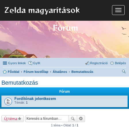
Zelda magyarítások
N
a
v
i
Fórum
g
á
c
i
ó
Gyors linkek
GyIK
Regisztráció
Belépés
Főoldal
Fórum kezdőlap
Általános
Bemutatkozás
ere
Bemutatkozás
sé
Fórum
s
Fordítónak jelentkezem
Témák:
1
Új téma
1 téma • Oldal:
1
/
1