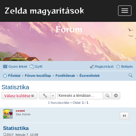
Zelda magyarítások
N
a
v
i
Fórum
g
á
c
i
ó
Gyors linkek
GyIK
Regisztráció
Belépés
Főoldal
Fórum kezdőlap
Fordítóknak
Észrevételek
ere
Statisztika
sé
Válasz küldése
s
1 hozzászólás • Oldal:
1
/
1
csomi
Idézet
Site Admin
Statisztika
2017. február 7. 12:08