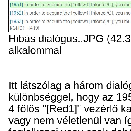
Hibás dialógus..JPG (42.
alkalommal
Itt látszólag a három dial
különbséggel, hogy az 19
4 fölös "[Red1]" vezérlő ka
vagy nem véletlenül van 