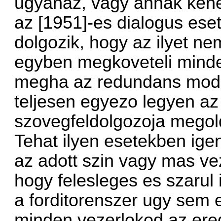
ugyanaz, vagy annak kene
az [1951]-es dialogus ese
dolgozik, hogy az ilyet ne
egyben megkoveteli minden
megha az redundans modo
teljesen egyezo legyen az 
szovegfeldolgozoja megol
Tehat ilyen esetekben igen,
az adott szin vagy mas vez
hogy felesleges es szarul i
a forditorenszer ugy sem e
minden vezerlokod az erede