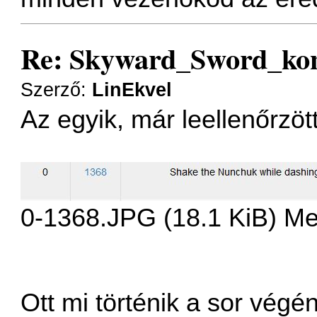
Re: Skyward_Sword_ko
Szerző:
LinEkvel
Az egyik, már leellenőrzöt
0-1368.JPG (18.1 KiB) Me
Ott mi történik a sor vég