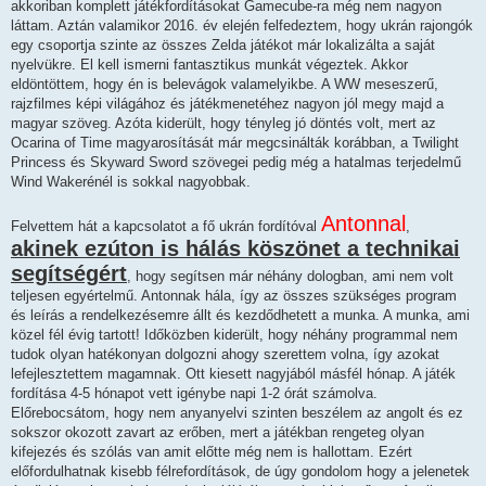
akkoriban komplett játékfordításokat Gamecube-ra még nem nagyon
láttam. Aztán valamikor 2016. év elején felfedeztem, hogy ukrán rajongók
egy csoportja szinte az összes Zelda játékot már lokalizálta a saját
nyelvükre. El kell ismerni fantasztikus munkát végeztek. Akkor
eldöntöttem, hogy én is belevágok valamelyikbe. A WW meseszerű,
rajzfilmes képi világához és játékmenetéhez nagyon jól megy majd a
magyar szöveg. Azóta kiderült, hogy tényleg jó döntés volt, mert az
Ocarina of Time magyarosítását már megcsinálták korábban, a Twilight
Princess és Skyward Sword szövegei pedig még a hatalmas terjedelmű
Wind Wakerénél is sokkal nagyobbak.
Antonnal
Felvettem hát a kapcsolatot a fő ukrán fordítóval
,
akinek ezúton is hálás köszönet a technikai
segítségért
, hogy segítsen már néhány dologban, ami nem volt
teljesen egyértelmű. Antonnak hála, így az összes szükséges program
és leírás a rendelkezésemre állt és kezdődhetett a munka. A munka, ami
közel fél évig tartott! Időközben kiderült, hogy néhány programmal nem
tudok olyan hatékonyan dolgozni ahogy szerettem volna, így azokat
lefejlesztettem magamnak. Ott kiesett nagyjából másfél hónap. A játék
fordítása 4-5 hónapot vett igénybe napi 1-2 órát számolva.
Előrebocsátom, hogy nem anyanyelvi szinten beszélem az angolt és ez
sokszor okozott zavart az erőben, mert a játékban rengeteg olyan
kifejezés és szólás van amit előtte még nem is hallottam. Ezért
előfordulhatnak kisebb félrefordítások, de úgy gondolom hogy a jelenetek