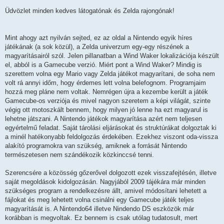
H
o
Üdvözlet minden kedves látogatónak és Zelda rajongónak!
z
z
á
s
Mint ahogy azt nyilván sejted, ez az oldal a Nintendo egyik híres
z
ó
játékának (a sok közül), a Zelda univerzum egy-egy részének a
l
magyarításairól szól. Jelen pillanatban a Wind Waker lokalizációja készült
á
s
el, abból is a Gamecube verzió. Miért pont a Wind Waker? Mindig is
szerettem volna egy Mario vagy Zelda játékot magyarítani, de soha nem
volt rá annyi időm, hogy érdemes lett volna belefognom. Programjaim
hozzá meg pláne nem voltak. Nemrégen újra a kezembe került a játék
Gamecube-os verziója és mivel nagyon szeretem a képi világát, szinte
végig ott motoszkált bennem, hogy milyen jó lenne ha ezt magyarul is
lehetne játszani. A Nintendo játékok magyarítása azért nem teljesen
egyértelmű feladat. Saját tárolási eljárásokat és struktúrákat dolgoztak ki
a minél hatékonyabb feldolgozás érdekében. Ezekhez viszont oda-vissza
alakító programokra van szükség, amiknek a forrását Nintendo
természetesen nem szándékozik közkinccsé tenni.
Szerencsére a közösség gőzerővel dolgozott ezek visszafejtésén, illetve
saját megoldások kidolgozásán. Nagyjából 2009 tájékára már minden
szükséges program a rendelkezésre állt, amivel módosítani lehetett a
fájlokat és meg lehetett volna csinálni egy Gamecube játék teljes
magyarítását is. A Nintendo64 illetve Nindendo DS eszközök már
korábban is megvoltak. Ez bennem is csak utólag tudatosult, mert