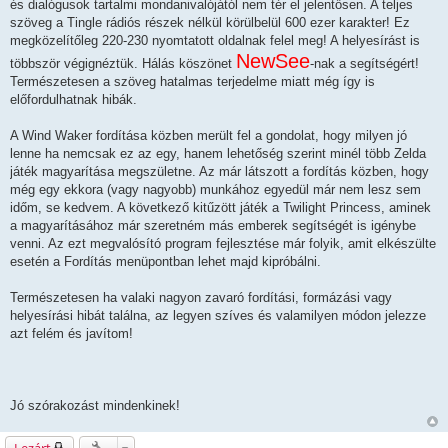
és dialógusok tartalmi mondanivalójától nem tér el jelentősen. A teljes
szöveg a Tingle rádiós részek nélkül körülbelül 600 ezer karakter! Ez
megközelítőleg 220-230 nyomtatott oldalnak felel meg! A helyesírást is
NewSee
többször végignéztük. Hálás köszönet
-nak a segítségért!
Természetesen a szöveg hatalmas terjedelme miatt még így is
előfordulhatnak hibák.
A Wind Waker fordítása közben merült fel a gondolat, hogy milyen jó
lenne ha nemcsak ez az egy, hanem lehetőség szerint minél több Zelda
játék magyarítása megszületne. Az már látszott a fordítás közben, hogy
még egy ekkora (vagy nagyobb) munkához egyedül már nem lesz sem
időm, se kedvem. A következő kitűzött játék a Twilight Princess, aminek
a magyarításához már szeretném más emberek segítségét is igénybe
venni. Az ezt megvalósító program fejlesztése már folyik, amit elkészülte
esetén a Fordítás menüpontban lehet majd kipróbálni.
Természetesen ha valaki nagyon zavaró fordítási, formázási vagy
helyesírási hibát találna, az legyen szíves és valamilyen módon jelezze
azt felém és javítom!
Jó szórakozást mindenkinek!