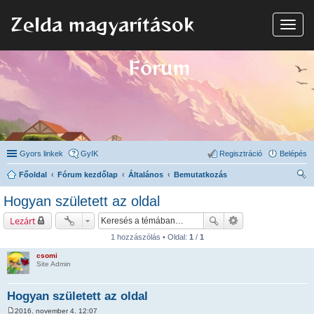
Zelda magyarítások
N
a
v
i
Fórum
g
á
c
i
ó
Gyors linkek
GyIK
Regisztráció
Belépés
Főoldal
Fórum kezdőlap
Általános
Bemutatkozás
ere
Hogyan született az oldal
sé
Lezárt
s
1 hozzászólás • Oldal:
1
/
1
csomi
Site Admin
Hogyan született az oldal
2016. november 4. 12:07