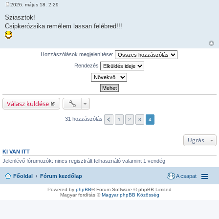
2026. május 18. 2:29
H
o
Sziasztok!
z
Csipkerózsika remélem lassan felébred!!!
z
á
s
z
ó
Hozzászólások megjelenítése:
l
á
Rendezés
s
Válasz küldése
31 hozzászólás
1
2
3
4
Ugrás
KI VAN ITT
Jelenlévő fórumozók: nincs regisztrált felhasználó valamint 1 vendég
Főoldal
Fórum kezdőlap
A csapat
Powered by
phpBB
® Forum Software © phpBB Limited
Magyar fordítás ©
Magyar phpBB Közösség