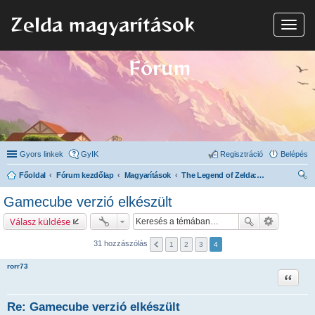
Zelda magyarítások
N
a
v
i
Fórum
g
á
c
i
ó
Gyors linkek
GyIK
Regisztráció
Belépés
Főoldal
Fórum kezdőlap
Magyarítások
The Legend of Zelda: The Wind Waker
ere
Gamecube verzió elkészült
sé
Válasz küldése
s
31 hozzászólás
1
2
3
4
rorr73
Idézet
Re: Gamecube verzió elkészült